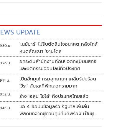
EWS UPDATE
'เนย์มาร์' ไม่รีบตัดสินใจอนาคต หลังใกล้
9:30 น.
หมดสัญญา 'ซานโตส'
ยกระดับสำนักงานที่ดิน! จดทะเบียนสิทธิ
9:26 น.
และนิติกรรมออนไลน์ทั่วประเทศ
เปิดอีกมุม! กรมอุทยานฯ เคลียร์ปมร้อน
9:14 น.
'วีระ' สับเละที่พักเลวทรามมาก
8:52 น.
ร่าง 'ฮลุน โซโล่' ถึงประเทศไทยแล้ว
แฉ 4 ข้อปมข้อมูลรั่ว รัฐบาลเล่นลิ้น
8:45 น.
พลิกบทจากผู้ควบคุมที่บกพร่อง เป็นผู้
เสียหายขู่ฟ้องคนเอาความจริงมาพูด