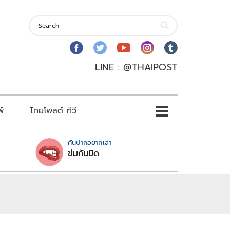
LINE : @THAIPOST
พ์
ไทยโพสต์ ทีวี
คันปากอยากเล่า
ข่มกันมิด