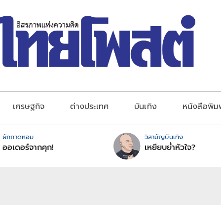
เศรษฐกิจ
ต่างประเทศ
บันเทิง
หนังสือพิม
ผักกาดหอม
วิสามัญบันเทิง
ออเดอร์จากคุก!
เหยียบย่ำหัวใจ?