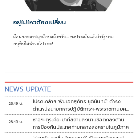
อยู่ไม่ไหวต้องเปลี่ยน
มีคนออกมาปลุกม็อบแล้วครับ... คงประเมินแล้วว่ารัฐบาล
อนุทินไม่น่าจะไปรอด!
NEWS UPDATE
โปรดเกล้าฯ 'พันเอกสุภัทร ชูตินันทน์' ดำรง
23:49 น.
ตำแหน่งนายทหารปฏิบัติการฯ-พระราชทานยศ
'พลตรี'
ซาอุฯ-ตุรเคีย-ปากีสถานลงนามข้อตกลงด้าน
23:45 น.
การป้องกันประเทศท่ามกลางสงครามในภูมิภาค
'ฮอนด้า เรซซิ่ง ไทยแลนด์' เปิดฉากร้อนแรง!