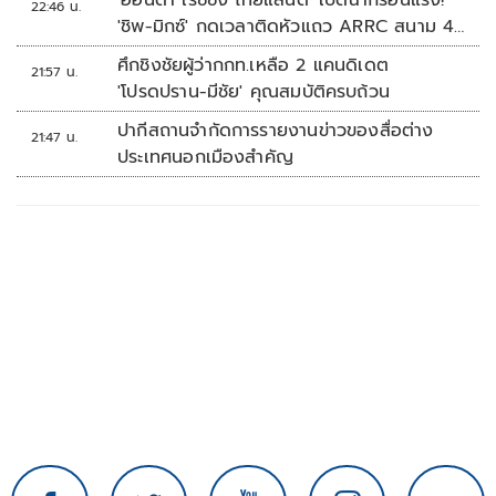
22:46 น.
'ชิพ-มิกซ์' กดเวลาติดหัวแถว ARRC สนาม 4
ที่มัลดาลิกา
ศึกชิงชัยผู้ว่ากกท.เหลือ 2 แคนดิเดต
21:57 น.
'โปรดปราน-มีชัย' คุณสมบัติครบถ้วน
ปากีสถานจำกัดการรายงานข่าวของสื่อต่าง
21:47 น.
ประเทศนอกเมืองสำคัญ