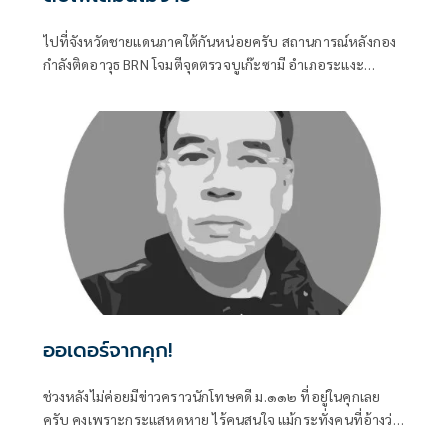
ไปที่จังหวัดชายแดนภาคใต้กันหน่อยครับ สถานการณ์หลังกอง
กำลังติดอาวุธ BRN โจมตีจุดตรวจบูเก๊ะซามี อำเภอระแงะ
จังหวัดนราธิวาส ทำให้ทหารพรานเสียชีวิต ๕ นาย บรรยากาศ
ไม่สู้ดีเลยครับ
ออเดอร์จากคุก!
ช่วงหลังไม่ค่อยมีข่าวคราวนักโทษคดี ม.๑๑๒ ที่อยู่ในคุกเลย
ครับ คงเพราะกระแสหดหาย ไร้คนสนใจ แม้กระทั่งคนที่อ้างว่า
เคยร่วมต่อสู้มาด้วยกัน ก็หันไปสนใจเรื่องอื่นๆ มากกว่าที่จะมอง