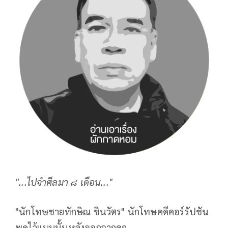
"...ไปจำศีลมา ๘ เดือน..."
"นักโทษชายทักษิณ ชินวัตร" นักโทษคดีคอร์รัปชัน
พูดไว้แบบนั้นหลังออกจากคุก