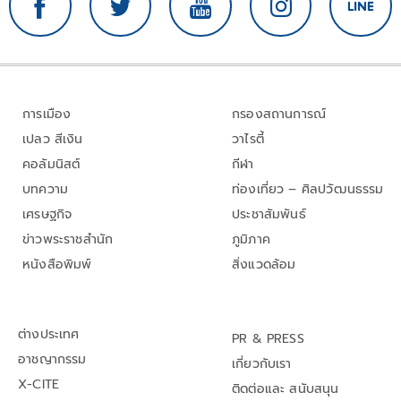
การเมือง
กรองสถานการณ์
เปลว สีเงิน
วาไรตี้
คอลัมนิสต์
กีฬา
บทความ
ท่องเที่ยว – ศิลปวัฒนธรรม
เศรษฐกิจ
ประชาสัมพันธ์
ข่าวพระราชสำนัก
ภูมิภาค
หนังสือพิมพ์
สิ่งแวดล้อม
ต่างประเทศ
PR & PRESS
อาชญากรรม
เกี่ยวกับเรา
X-CITE
ติดต่อและ สนับสนุน