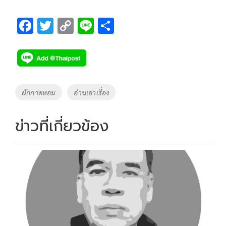
F
T
C
Li
S
ac
wi
o
n
h
e
tt
p
e
ar
b
er
y
e
o
Li
Tags
ผักกาดหอม
อ่านเอาเรื่อง
o
n
k
k
ข่าวที่เกี่ยวข้อง