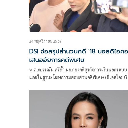
24 พฤศจิกายน 2567
DSI จ่อสรุปสำนวนคดี '18 บอสดิไอคอ
เสนออัยการคดีพิเศษ
พ.ต.ต.วรณัน ศรีล้ำ ผอ.กองคดีธุรกิจการเงินนอกระบบ
และในฐานะโฆษกกรมสอบสวนคดีพิเศษ (ดีเอสไอ) เป
เผยความคืบหน้าคดี 18 บอสดิไอคอน ว่า การประชุมเม
วันศุกร์ที่ 22 พ.ย.ที่ผ่านมา ของคณะ