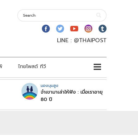
LINE : @THAIPOST
พ์
ไทยโพสต์ ทีวี
มองมุมสูง
จำเขามาเล่าให้ฟัง : เมื่อเราอายุ
80 ปี