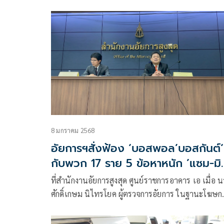
ความเห็นสั่งฟ้อง ผู้ต้องหาจำนวน 19 ราย ในความผิด
ฐาน (1) “ร่วมกันกู้ยืมเงินที่เป็นการฉ้อโกงประชาชน
(แชร์ลูกโซ่)”
8 มกราคม 2568
อัยการฯสั่งฟ้อง ‘บอสพอล’บอสกันต์‘
กับพวก 17 ราย 5 ข้อหาหนัก ’แซม-มิ
รอด
ที่สำนักงานอัยการสูงสุด ศูนย์ราชการอาคาร เอ เมื่อ 
ศักดิ์เกษม นิไทรโยค ผู้ตรวจการอัยการ ในฐานะโฆษก
สำนักงานอั