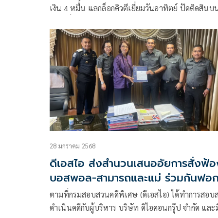
เงิน 4 หมื่น แลกล็อกคิวตีเยี่ยมวันอาทิตย์ ปัดติดสินบ
เดินอู๋อี๋กับสาว เหตุโดน ปปง.ยึดทรัพย์ไปหมดแล้ว
28 มกราคม 2568
ดีเอสไอ ส่งสำนวนเสนออัยการสั่งฟ้อ
บอสพอล-สามารถและแม่ ร่วมกันฟอ
เงิน
ตามที่กรมสอบสวนคดีพิเศษ (ดีเอสไอ)​ ได้ทำการสอบ
ดำเนินคดีกับผู้บริหาร บริษัท ดิไอคอนกรุ๊ป จำกัด และม