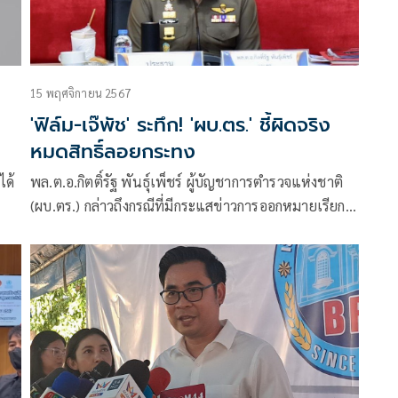
15 พฤศจิกายน 2567
'ฟิล์ม-เจ๊พัช' ระทึก! 'ผบ.ตร.' ชี้ผิดจริง
หมดสิทธิ์ลอยกระทง
ได้
พล.ต.อ.กิตติ์รัฐ พันธุ์เพ็ชร์ ผู้บัญชาการตำรวจแห่งชาติ
(ผบ.ตร.) กล่าวถึงกรณีที่มีกระแสข่าวการออกหมายเรียก
หรือหมายจับ ฟิล์ม-นายรัฐภูมิ โตคงทรัพย์