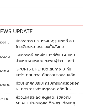
EWS UPDATE
นักวิชาการ มธ. ห่วงเหตุรุนแรงถี่ คน
10:37 น.
ไทยเสี่ยงหวาดระแวงทั้งสังคม
'หมอวรงค์' ข้องใจแบงก์พัน 1.4 แสน
10:20 น.
ล้านหายจากระบบ ขอพบผู้ว่าฯ แบงก์
ชาติ
'SPORTS LIFE' เปิดเส้นทาง 8 ทีม
10:16 น.
แกร่ง ก่อนดวลเดือดรอบรองชนะเลิศ
ศึก 'วอลเลย์บอลนักเรียน แชมป์
ทั่วประเทศคุมเข้ม! กรมการปกครองออก
10:01 น.
กีฬา 7HD 2026'
6 มาตรการหลังเหตุสลด สกัดปืน-
ป้องกันเลียนแบบ
ห่วงแผลใจหลังเหตุสลด! รัฐส่งทีม
9:47 น.
MCATT ประกบดูแลเด็ก-ครู เตือนหยุด