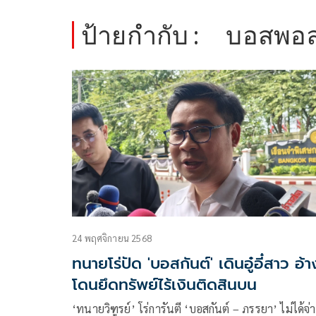
ป้ายกำกับ :
บอสพอ
24 พฤศจิกายน 2568
ทนายโร่ปัด 'บอสกันต์' เดินอู๋อี๋สาว อ้า
โดนยึดทรัพย์ไร้เงินติดสินบน
‘ทนายวิฑูรย์’ โร่การันตี ‘บอสกันต์ – ภรรยา’ ไม่ได้จ่