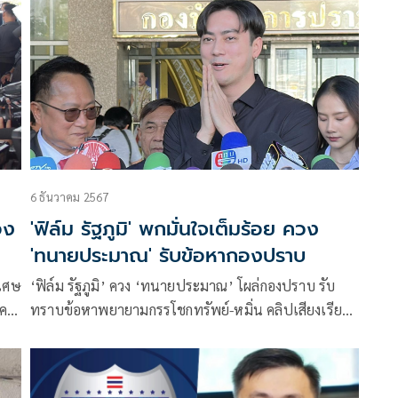
6 ธันวาคม 2567
อง
'ฟิล์ม รัฐภูมิ' พกมั่นใจเต็มร้อย ควง
'ทนายประมาณ' รับข้อหากองปราบ
ิเศษ
‘ฟิล์ม รัฐภูมิ’ ควง ‘ทนายประมาณ’ โผล่กองปราบ รับ
คดี
ทราบข้อหาพยายามกรรโชกทรัพย์-หมิ่น คลิปเสียงเรียก
รับเงินบอสพอล 20 ล้าน