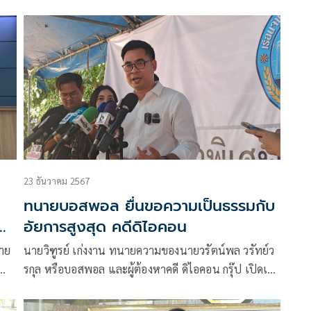
คดีนอกเรือนจำเตรียมดำเนินคดีกับคนร้องมรรยาท
ทนายความตัวเอง
23 ธันวาคม 2567
ทนายบอสพอล ยื่นขอความเป็นธรรมกับ
น’
อัยการสูงสุด คดีดิไอคอน
นาย
นายวิฑูรย์ เก่งงาน ทนายความของนายวรัตน์พล วรัทย์ว
รกุล หรือบอสพอล และผู้ต้องหาคดี ดิไอคอน กรุ๊ป เปิดเผย
หลัง DSI ส่งสำนวนคดีของให้อัยการคดีพิเศษพิจารณา
เพื่อมีคำสั่งฟ้องหรือไม่ฟ้องในคดีดังกล่าวนายวิฑูรย์