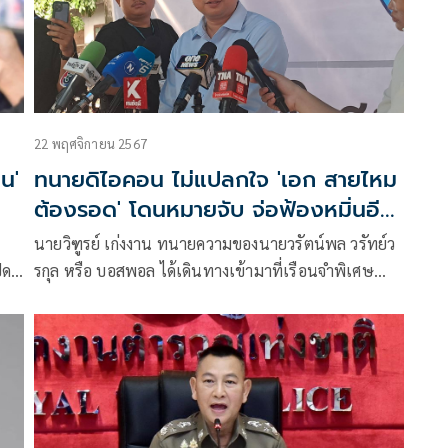
22 พฤศจิกายน 2567
น'
ทนายดิไอคอน ไม่แปลกใจ 'เอก สายไหม
ต้องรอด' โดนหมายจับ จ่อฟ้องหมิ่นอีก
คดี
นายวิฑูรย์ เก่งงาน ทนายความของนายวรัตน์พล วรัทย์ว
ิด
รกุล หรือ บอสพอล ได้เดินทางเข้ามาที่เรือนจำพิเศษ
ื่อ
กรุงเทพเพื่อเข้าเยี่ยมบอสพอล และพวก เพื่อมาพูดคุย
แนวทางในการสู้คดีในอนาคต