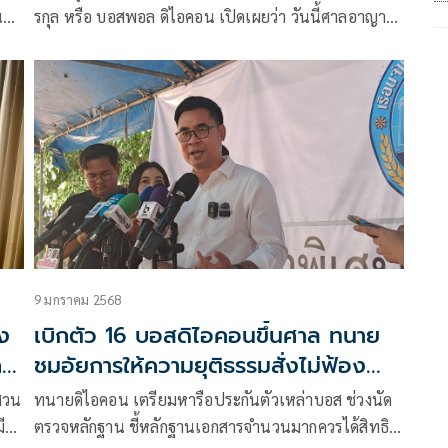
น
รกุล หรือ บอสพอล ดิไอคอน เปิดเผยว่า วันนี้ศาลอาญา
คดีทุจริตและประพฤติมิชอบกลาง นัดฟังคำพิพากษา คดี
ที่พนักงานอัยการเป็นโจทก์ฟ้อง น.ส.กฤษอนงค์ สุวรรณ
วงศ์ ฐานตบทรัพย์ นายวรัตน์พล วรัทย์วรกุล หรือ บอส
พอล
9 มกราคม 2568
ง
เบิกตัว 16 บอสดิไอคอนขึ้นศาล ทนาย
ก
ชมอัยการให้ความยุติธรรมสั่งไม่ฟ้อง
'แซม-มิน'
สวน
ทนายดิไอคอน เตรียมหารือประกันตัวเหล่าบอส ช่วงนัด
ี
ตรวจหลักฐาน ชี้หลักฐานเอกสารจำนวนมากควรได้สิทธิสู้