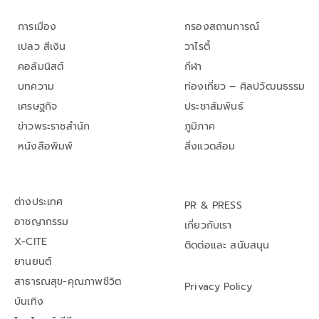
การเมือง
กรองสถานการณ์
เปลว สีเงิน
วาไรตี้
คอลัมนิสต์
กีฬา
บทความ
ท่องเที่ยว – ศิลปวัฒนธรรม
เศรษฐกิจ
ประชาสัมพันธ์
ข่าวพระราชสำนัก
ภูมิภาค
หนังสือพิมพ์
สิ่งแวดล้อม
ต่างประเทศ
PR & PRESS
อาชญากรรม
เกี่ยวกับเรา
X-CITE
ติดต่อและ สนับสนุน
ยานยนต์
สาธารณสุข-คุณภาพชีวิต
Privacy Policy
บันเทิง