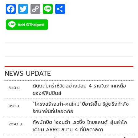
F
T
C
Li
S
ac
wi
o
n
h
e
tt
p
e
ar
b
er
y
e
o
Li
o
n
k
k
NEWS UPDATE
ดินถล่มคร่าชีวิตอย่างน้อย 4 รายในภาคเหนือ
5:40 น.
ของฟิลิปปินส์
“โครงสร้างเก่า-คนใหม่”บีอาร์เอ็น รัฐตรึงกำลัง
0:01 น.
รักษาพื้นที่ปลอดภัย
ทัพนักบิด 'ฮอนด้า เรซซิ่ง ไทยแลนด์' ลุ้นล่าโพ
20:43 น.
เดียม ARRC สนาม 4 ที่มัลดาลิกา