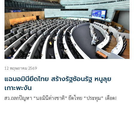
12 พฤษภาคม 2569
แฉนอมินียึดไทย สร้างรัฐซ้อนรัฐ หนูลุย
เกาะพะงัน
สว.ถลกปัญหา “นอมินีต่างชาติ” ยึดไทย “ประทุม” เดือด!