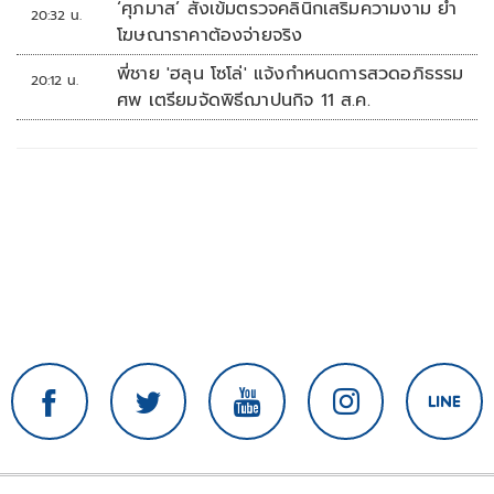
‘ศุภมาส’ สั่งเข้มตรวจคลินิกเสริมความงาม ย้ำ
20:32 น.
โฆษณาราคาต้องจ่ายจริง
พี่ชาย 'ฮลุน โซโล่' แจ้งกำหนดการสวดอภิธรรม
20:12 น.
ศพ เตรียมจัดพิธีฌาปนกิจ 11 ส.ค.