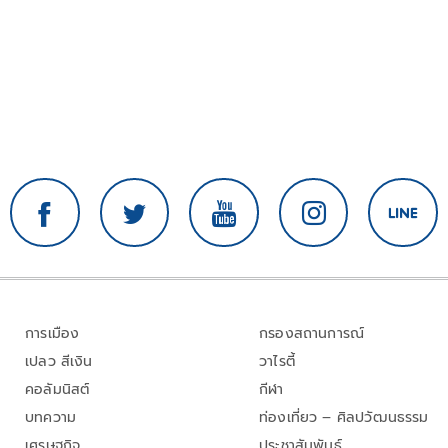
การเมือง
กรองสถานการณ์
เปลว สีเงิน
วาไรตี้
คอลัมนิสต์
กีฬา
บทความ
ท่องเที่ยว – ศิลปวัฒนธรรม
เศรษฐกิจ
ประชาสัมพันธ์