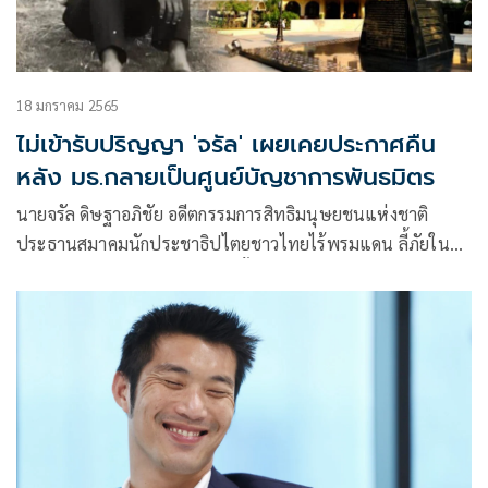
18 มกราคม 2565
ไม่เข้ารับปริญญา 'จรัล' เผยเคยประกาศคืน
หลัง มธ.กลายเป็นศูนย์บัญชาการพันธมิตร
นายจรัล ดิษฐาอภิชัย อดีตกรรมการสิทธิมนุษยชนแห่งชาติ
ประธานสมาคมนักประชาธิปไตยชาวไทยไร้พรมแดน ลี้ภัยใน
ประเทศฝรั่งเศส โพสต์รูปภาพครั้งเป็นนักศึกษามหาวิทยาลัย
ธรรมศาสตร์ (มธ.)