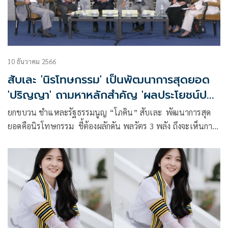
10 ธันวาคม 2566
สับเละ 'นิรโทษกรรม' เป็นพัฒนาการสุดยอด
'ปริญญา' ถามหาหลักสำคัญ 'ผลประโยชน์ปวง
ชนอยู่เหนือพรรค'
ยกขบวน ชำแหละรัฐธรรมนูญ “โภคิน” สับเละ พัฒนาการสุด
ยอดคือนิรโทษกรรม ชี้ต้องผลักดัน พลวัตร 3 พลัง ถึงจะเห็นการ
เปลี่ยนแปลง ขณะที่ “ปริญญา” ถามหาหลักการสำคัญ ผล
ประโยชน์ปวงชนอยู่เหนือพรรค – รัฐบาล