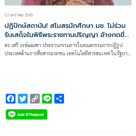
13 มกราคม 2565
ปฏิปักษ์สถาบัน! สโมสรนักศึกษา มช. ไม่ร่วม
รับเสด็จในพิธีพระราชทานปริญญา อ้างกดขี่ให้
'คนไม่เท่ากัน'
ดร.เสรี วงษ์มณฑา ประธานกรรมการในคณะกรรมการปฏิรูป
ประเทศด้านการสื่อสารมวลชน เทคโนโลยีสารสนเทศ ในรัฐบาล
พลเอกประยุทธ์ จันทร์โอชา นักวิชาการด้านสื่อสารมวลชนและ
การตลาด โพสต์เฟซบุ๊กว่า “ไม่เข้าใจ
F
T
C
Li
S
ac
wi
o
n
h
e
tt
p
e
ar
b
er
y
e