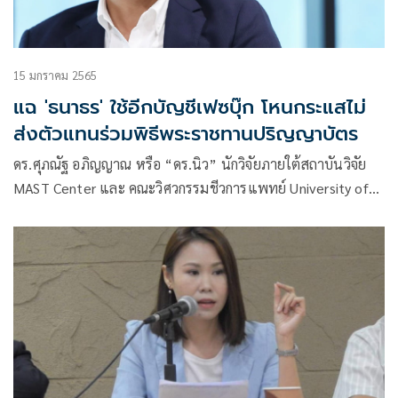
15 มกราคม 2565
แฉ 'ธนาธร' ใช้อีกบัญชีเฟซบุ๊ก โหนกระแสไม่
ส่งตัวแทนร่วมพิธีพระราชทานปริญญาบัตร
ดร.ศุภณัฐ อภิญญาณ หรือ “ดร.นิว” นักวิจัยภายใต้สถาบันวิจัย
MAST Center และ คณะวิศวกรรมชีวการแพทย์ University of
Arkansas ประเทศสหรัฐอเมริกา โพสต์ข้อความในเฟซบุ๊ก