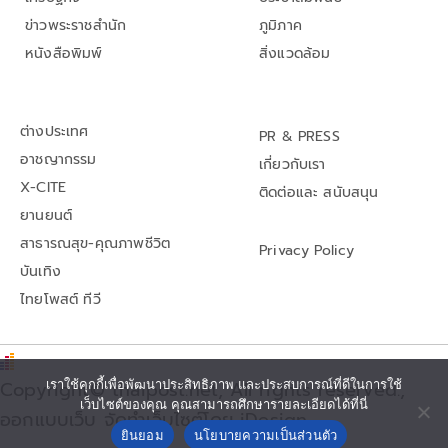
ข่าวพระราชสำนัก
ภูมิภาค
หนังสือพิมพ์
สิ่งแวดล้อม
ต่างประเทศ
PR & PRESS
อาชญากรรม
เกี่ยวกับเรา
X-CITE
ติดต่อและ สนับสนุน
ยานยนต์
สาธารณสุข-คุณภาพชีวิต
Privacy Policy
บันเทิง
ไทยโพสต์ ทีวี
เราใช้คุกกี้เพื่อพัฒนาประสิทธิภาพ และประสบการณ์ที่ดีในการใช้
Copyright© thaipost.net, All rights reserved.,
เว็บไซต์ของคุณ คุณสามารถศึกษารายละเอียดได้ที่นี่
ออกแบบเว็บ จัดทำเว็บไซต์โดย iDesign
ยินยอม
นโยบายความเป็นส่วนตัว