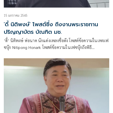
15 มกราคม 2565
'ดี้ นิติพงษ์' โพสต์ซึ้ง ถึงงานพระราชทาน
ปริญญาบัตร บัณฑิต มช.
‘ดี้’ นิติพงษ์ ห่อนาค นักแต่งเพลงชื่อดัง โพสต์ข้อความในเพจเฟ
ซบุ๊ก Nitipong Honark โพสต์ข้อความในเฟซบุ๊กถึงพิธี
พระราชทานปริญญาบัตร แก่ผู้สำเร็จการศึกษาจากมหาวิทยาลัย
เชียงใหม่ ประจำปีการศึกษา 2562-2563 ในพิธีพระราชทาน
ปริญญาบัตร ครั้งที่ 55 ของมหาวิทยาลัยเชียงใหม่