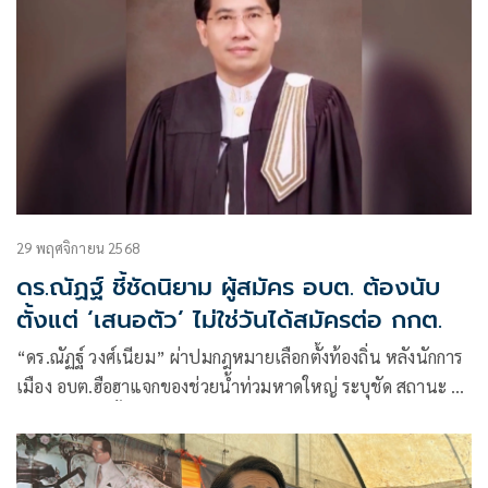
29 พฤศจิกายน 2568
ดร.ณัฏฐ์ ชี้ชัดนิยาม ผู้สมัคร อบต. ต้องนับ
ตั้งแต่ ‘เสนอตัว’ ไม่ใช่วันได้สมัครต่อ กกต.
“ดร.ณัฏฐ์ วงศ์เนียม” ผ่าปมกฎหมายเลือกตั้งท้องถิ่น หลังนักการ
เมือง อบต.ฮือฮาแจกของช่วยน้ำท่วมหาดใหญ่ ระบุชัด สถานะ ผู้
สมัคร เริ่มต้นตั้งแต่วันที่ประกาศตัวลงสนาม ไม่ใช่วันที่ยื่นใบ
สมัครต่อ กกต. พร้อมเตือ