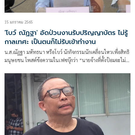
15 มกราคม 2565
'โบว์ ณัฏฐา' อัดป่วนงานรับปริญญาบัตร ไม่รู้
กาลเทศะ เป็นตนก็ไม่รับเข้าทำงาน
น.ส.ณัฏฐา มหัทธนา หรือโบว์ นักกิจกรรมนักเคลื่อนไหวเพื่อสิทธิ
มนุษยชน โพสต์ข้อความในเฟซบุ๊กว่า “นายจ้างที่ตั้งป้อมจะไม่
รับคนที่ไม่เข้าพิธีรับปริญญาเข้าทำงานก็ใจแคบไปหน่อย และ
อาจลืมคิดไปว่าจริงๆในแต่ละปีที่ผ่านมาก็มีบัณฑิตมากมาย