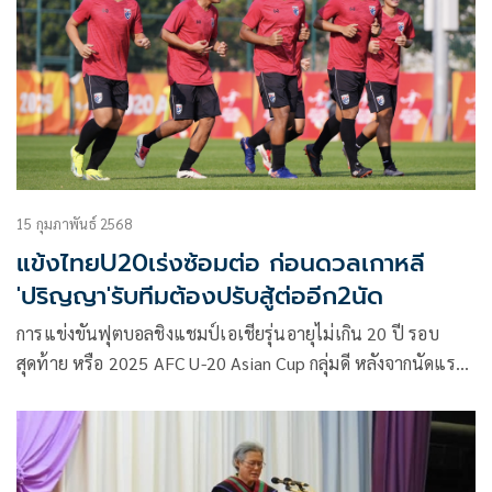
15 กุมภาพันธ์ 2568
แข้งไทยU20เร่งซ้อมต่อ ก่อนดวลเกาหลี
'ปริญญา'รับทีมต้องปรับสู้ต่ออีก2นัด
การแข่งขันฟุตบอลชิงแชมป์เอเชียรุ่นอายุไม่เกิน 20 ปี รอบ
สุดท้าย หรือ 2025 AFC U-20 Asian Cup กลุ่มดี หลังจากนัดแรก
ทีมชาติไทย U20 ลงสนามพบกับ ญี่ปุ่น เมื่อวันที่ 13 ก.พ.ที่ผ่าน
มา ปรากฏว่าทีมชาติไทย U20 พ่ายต่อ ญี่ปุ่นไป 0-3 ส่วนผลอีกคู่
ในกลุ่มเดียวกัน เกาหลีใต้ ชนะ ซีเรีย 2-1