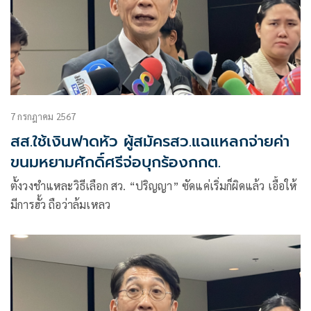
7 กรกฎาคม 2567
สส.ใช้เงินฟาดหัว ผู้สมัครสว.แฉแหลกจ่ายค่า
ขนมหยามศักดิ์ศรีจ่อบุกร้องกกต.
ตั้งวงชำแหละวิธีเลือก สว. “ปริญญา” ซัดแค่เริ่มก็ผิดแล้ว เอื้อให้
มีการฮั้ว ถือว่าล้มเหลว