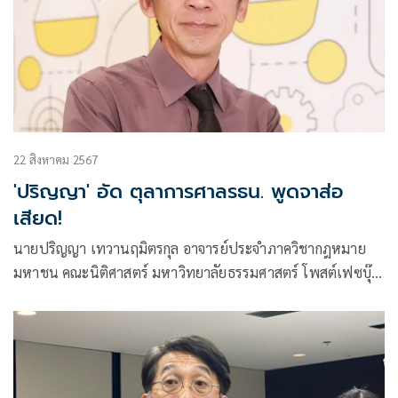
22 สิงหาคม 2567
'ปริญญา' อัด ตุลาการศาลรธน. พูดจาส่อ
เสียด!
นายปริญญา เทวานฤมิตรกุล อาจารย์ประจำภาควิชากฎหมาย
มหาชน คณะนิติศาสตร์ มหาวิทยาลัยธรรมศาสตร์ โพสต์เฟซบุ๊
กว่า#มาตรฐานจริยธรรม ที่ศาลรัฐธรรมนูญท่านใช้ในการตัดสิน
ให้นายกรัฐมนตรี