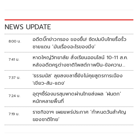
o
Li
o
n
k
k
NEWS UPDATE
อดีตบิ๊กข่าวกรอง ของขึ้น! ซัดปมบีบไทยรื้อรั้ว
8:00 น.
ชายแดน ‘มันเรื่องอะไรของมึง’
หาดใหญ่วิทยาลัย สั่งเรียนออนไลน์ 10-11 ส.ค.
7:41 น.
หลังอดีตครูต่างชาติโพสต์ภาพปืน-ข้อความ
ข่มขู่
'ธรรมนัส' ลุยสงขลาชี้ยังไม่คุยสูตรการเมือง
7:37 น.
'เขียว-ส้ม-แดง'
อุตุฯชี้ร่องมรสุมพาดผ่านไทยส่งผล ‘ฝนตก’
7:24 น.
หนักหลายพื้นที่
ราชกิจจาฯ เผยแพร่ประกาศ ‘กำหนดวันสำคัญ
7:19 น.
ของชาติไทย’