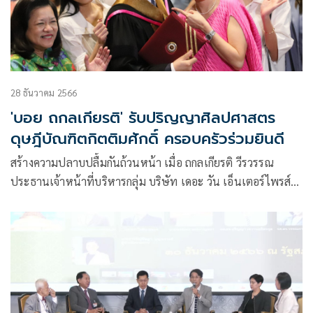
28 ธันวาคม 2566
'บอย ถกลเกียรติ' รับปริญญาศิลปศาสตร
ดุษฎีบัณฑิตกิตติมศักดิ์ ครอบครัวร่วมยินดี
สร้างความปลาบปลื้มกันถ้วนหน้า เมื่อ ถกลเกียรติ วีรวรรณ
ประธานเจ้าหน้าที่บริหารกลุ่ม บริษัท เดอะ วัน เอ็นเตอร์ไพรส์
จำกัด (มหาชน) เข้าพิธีรับปริญญาศิลปศาสตรดุษฎีบัณฑิต
กิตติมศักดิ์ จากมหาวิทยาลัยสยาม