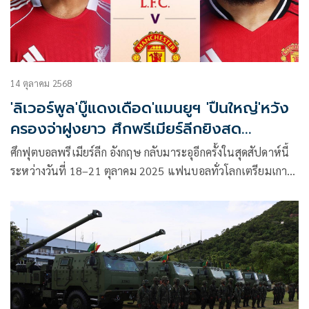
14 ตุลาคม 2568
'ลิเวอร์พูล'บู๊แดงเดือด'แมนยูฯ 'ปืนใหญ่'หวัง
ครองจ่าฝูงยาว ศึกพรีเมียร์ลีกยิงสด
ผ่านMonomax
ศึกฟุตบอลพรีเมียร์ลีก อังกฤษ กลับมาระอุอีกครั้งในสุดสัปดาห์นี้
ระหว่างวันที่ 18–21 ตุลาคม 2025 แฟนบอลทั่วโลกเตรียมเกาะ
จอรับชมความมันทุกสนาม กับเกมใหญ่ระดับตำนาน “แดง
เดือด” ลิเวอร์พูล เปิดแอนฟิลด์รับศึก แมนเชสเตอร์ ยูไนเต็ด
ขณะที่ แมนเชสเตอร์ ซิตี้ เร่งฟอร์มเก็บคะแนนในบ้าน ถ่ายทอด
สดครบทุกคู่ทาง Monomax และบางคู่ผ่านหน้าจอ ช่อง MONO29