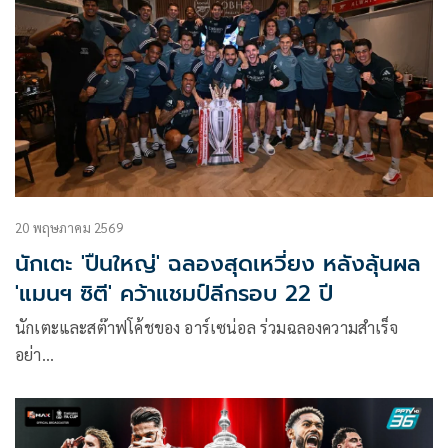
20 พฤษภาคม 2569
นักเตะ 'ปืนใหญ่' ฉลองสุดเหวี่ยง หลังลุ้นผล
'แมนฯ ซิตี' คว้าแชมป์ลีกรอบ 22 ปี
นักเตะและสต๊าฟโค้ชของ อาร์เซน่อล ร่วมฉลองความสำเร็จ
อย่า…