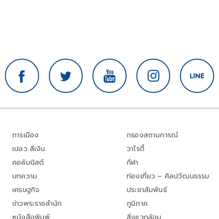
การเมือง
กรองสถานการณ์
เปลว สีเงิน
วาไรตี้
คอลัมนิสต์
กีฬา
บทความ
ท่องเที่ยว – ศิลปวัฒนธรรม
เศรษฐกิจ
ประชาสัมพันธ์
ข่าวพระราชสำนัก
ภูมิภาค
หนังสือพิมพ์
สิ่งแวดล้อม