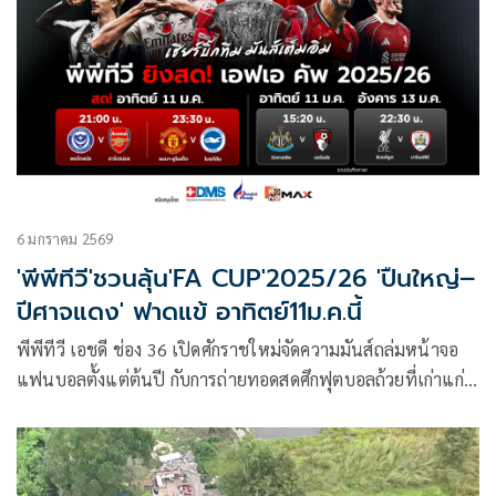
6 มกราคม 2569
'พีพีทีวี'ชวนลุ้น'FA CUP'2025/26 'ปืนใหญ่–
ปีศาจแดง' ฟาดแข้ อาทิตย์11ม.ค.นี้
พีพีทีวี เอชดี ช่อง 36 เปิดศักราชใหม่จัดความมันส์ถล่มหน้าจอ
แฟนบอลตั้งแต่ต้นปี กับการถ่ายทอดสดศึกฟุตบอลถ้วยที่เก่าแก่
ที่สุดของโลก “เอฟเอ คัพ 2025/26” ครบทุกอารมณ์ความเดือด
ให้แฟนบอลได้ร่วมเชียร์สะใจไปกับบรรดาบิ๊กทีมจากพรีเมียร์ ลีก
แบบจุใจการแข่งขัน ประเดิมความมันส์ตั้งแต่รอบ 3 ในวัน