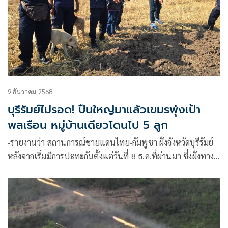
9 ธันวาคม 2568
บุรีรัมย์ไม่รอด! ปืนใหญ่มาแล้วเขมรพุ่งเป้า
พลเรือน หมู่บ้านเดียวโดนไป 5 ลูก
-รายงานว่า สถานการณ์ชายแดนไทย-กัมพูชา ฝั่งจังหวัดบุรีรัมย์
หลังจากเริ่มมีการปะทะกันตั้งแต่วันที่ 8 ธ.ค.ที่ผ่านมา ซึ่งฝั่งทาง
ด้าน อ.บ้าน