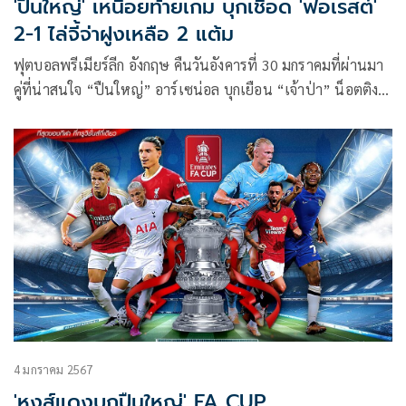
'ปืนใหญ่' เหนื่อยท้ายเกม บุกเชือด 'ฟอเรสต์'
2-1 ไล่จี้จ่าฝูงเหลือ 2 แต้ม
ฟุตบอลพรีเมียร์ลีก อังกฤษ คืนวันอังคารที่ 30 มกราคมที่ผ่านมา
คู่ที่น่าสนใจ “ปืนใหญ่” อาร์เซน่อล บุกเยือน “เจ้าป่า” น็อตติง
แฮม ฟอเรสต์
4 มกราคม 2567
'หงส์แดงบุกปืนใหญ่' FA CUP