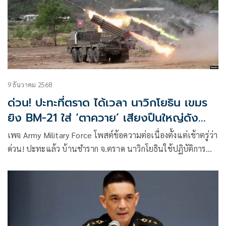
9 ธันวาคม 2568
ด่วน! ปะทะที่ตราด ได้เวลา นาวิกโยธิน เขมร
ยิง BM-21 ใส่ ‘ตาควาย’ เสียงปืนใหญ่ดัง
ตลอดแนวรบ!
เพจ Army Military Force โพสต์ข้อความต่อเนื่องตั้งแต่เช้าตรู่ว่า
ด่วน! ปะทะแล้ว บ้านชำราก จ.ตราด นาวิกโยธินใช้ปฏิบัติการ
ทางทหา