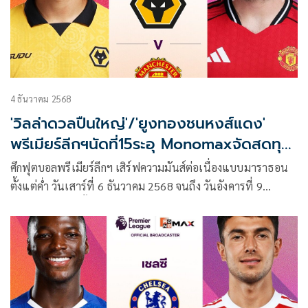
4 ธันวาคม 2568
'วิลล่าดวลปืนใหญ่'/'ยูงทองชนหงส์แดง'
พรีเมียร์ลีกฯนัดที่15ระอุ Monomaxจัดสดทุก
คู่
ศึกฟุตบอลพรีเมียร์ลีกฯ เสิร์ฟความมันส์ต่อเนื่องแบบมาราธอน
ตั้งแต่ค่ำ วันเสาร์ที่ 6 ธันวาคม 2568 จนถึง วันอังคารที่ 9
ธันวาคม 2568 ทั้งบิ๊กแมตช์ “สิงห์ผยอง เปิดรังดวล ปืนใหญ่”,
“ไก่เดือยทอง ชน ผึ้งพิฆาต” ไปจนถึงเกมมันส์ประจำวันอาทิตย์
อย่าง “ยูงทอง ปะทะ หงส์แดง” โดย Monomax พร้อมถ่ายทอด
สดครบทุกคู่และบางคู่ผ่านหน้าจอ ช่อง MONO29