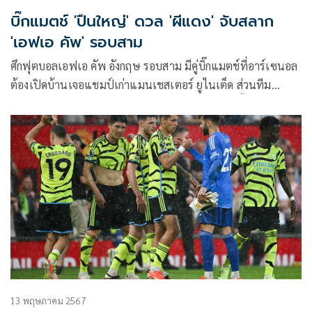
บิ๊กแมตช์ 'ปืนใหญ่' ดวล 'ผีแดง' จับสลาก
'เอฟเอ คัพ' รอบสาม
ศึกฟุตบอลเอฟเอ คัพ อังกฤษ รอบสาม มีคู่บิ๊กแมตช์ที่อาร์เซนอล
ต้องเปิดบ้านเจอแชมป์เก่าแมนเชสเตอร์ ยูไนเต็ด ส่วนทีม
พรีเมียร์ลีกรายอื่นเจอคู่แข่งที่มาจากลีกต่ำกว่าเกือบทั้งหมด
13 พฤษภาคม 2567