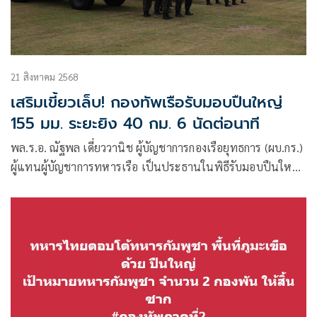
21 สิงหาคม 2568
เสริมเขี้ยวเล็บ! กองทัพเรือรับมอบปืนใหญ่
155 มม. ระยะยิง 40 กม. 6 นัดต่อนาที
พล.ร.อ. ณัฐพล เดี่ยววานิช ผู้บัญชาการกองเรือยุทธการ (ผบ.กร.)
ผู้แทนผู้บัญชาการทหารเรือ เป็นประธานในพิธีรับมอบปืนใหญ่
สนามขนาด 155 มม. แบบอัตราจรล้อยาง (ATMG) จากศูนย์
อำนวยการสร้างอาวุธ ศูนย์การอุตสาหกรรมป้องกันประเทศและ
พลังงานทหาร กระทรวงกลาโหม โดยมีพลเรือตรี ทวี วงศ์วาน
รองผู้บัญชาการหน่วยบัญชาการนาวิกโยธิน ให้การต้อนรับ