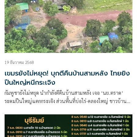
อาทิตย์ที่ 11 มกราคม นี้ ชมเกมมันส์แพ็คคู่ เริ่มเวลา 21.00 น.
พอร์ทสมัธ ปะทะ อาร์เซนอล ก่อนจะต่อด้วยคู่บิ๊กแมตช์ เวลา
23.30 น. แมนเชสเตอร์ ยูไนเต็ด ดวล ไบรท์ตัน
19 ธันวาคม 2568
เขมรยังไม่หยุด! บุกตีคืนบ้านสามหลัง ไทยยิง
ปืนใหญ่หนีกระเจิง
กัมพูชายังไม่หยุด นำกำลังตีคืนบ้านสามหลัง เจอ ‘นย.ตราด’
ระดมปืนใหญ่แตกกระเจิง ส่วนพื้นที่บ่อไร่-คลองใหญ่ ชาวบ้าน
กลับบ้านได้แล้ว หลังไร้เหตุปะทะนานกว่า 7 วัน