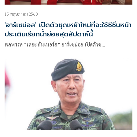
15 พฤษภาคม 2568
'อาร์เซน่อล' เปิดตัวชุดเหย้าใหม่ที่จะใช้ซีซั่นหน้า
ประเดิมเรียกน้ำย่อยสุดสัปดาห์นี้
พลพรรค “เดอะ กันเนอร์ส” อาร์เซน่อล เปิดตัวช…