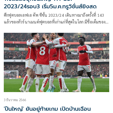
2023/24รอบ3 เริ่ม5ม.ค.ทรูวิชั่นส์ยิงสด
ศึกฟุตบอลเอฟเอ คัพ ซีซั่น 2023/24 เดินทางมาถึงครั้งที่ 143
แล้วของทัวร์นาเมนต์ฟุตบอลที่เก่าแก่ที่สุดในโลก มีชื่อเต็มของ
รายการว่า เอมิเรตส์ เอฟเอ คัพ โดยแชมป์ของการแข่งขัน
รายการนี้จะได้สิทธิ์ผ่านเข้าไปเล่นในรอบแบ่งกลุ่มของศึก ยูฟ่า
ยูโรปา ลีก และลงเล่นในเกม เอฟเอ คอมมิวนิตี้ ชิลด์ ในซีซั่น
2024/25 ทันที
3 ธันวาคม 2566
'ปืนใหญ่' ยันอยู่ท้ายเกม เปิดบ้านเฉือน