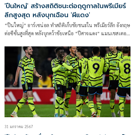
'ปืนใหญ่' สร้างสถิติชนะต่อฤดูกาลในพรีเมียร์
ลีกสูงสุด หลังบุกเฉือน 'ผีแดง'
“ปืนใหญ่” อาร์เซน่อล ทำสถิติเก็บชัยชนะใน พรีเมียร์ลีก อังกฤษ
ต่อซีซั่นสูงที่สุด หลังบุกคว้าชัยเหนือ “ปีศาจแดง” แมนเชสเตอร์
ยูไนเต็ด 1-0 ในการแข่งขันเมื่อคืนวันอาทิตย์ที่ผ่านมา
31 มกราคม 2567