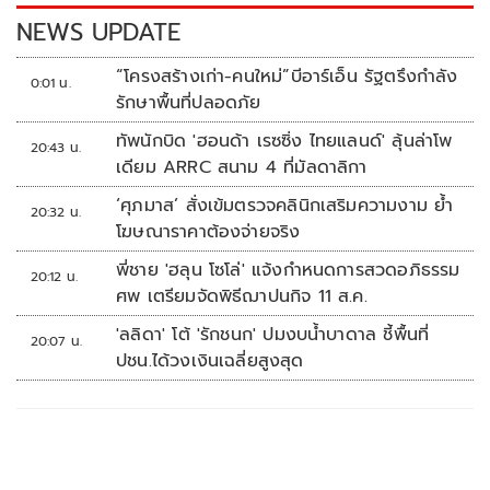
k
k
NEWS UPDATE
“โครงสร้างเก่า-คนใหม่”บีอาร์เอ็น รัฐตรึงกำลัง
0:01 น.
รักษาพื้นที่ปลอดภัย
ทัพนักบิด 'ฮอนด้า เรซซิ่ง ไทยแลนด์' ลุ้นล่าโพ
20:43 น.
เดียม ARRC สนาม 4 ที่มัลดาลิกา
‘ศุภมาส’ สั่งเข้มตรวจคลินิกเสริมความงาม ย้ำ
20:32 น.
โฆษณาราคาต้องจ่ายจริง
พี่ชาย 'ฮลุน โซโล่' แจ้งกำหนดการสวดอภิธรรม
20:12 น.
ศพ เตรียมจัดพิธีฌาปนกิจ 11 ส.ค.
'ลลิดา' โต้ 'รักชนก' ปมงบน้ำบาดาล ชี้พื้นที่
20:07 น.
ปชน.ได้วงเงินเฉลี่ยสูงสุด