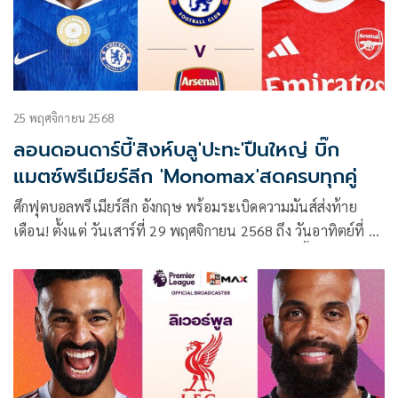
25 พฤศจิกายน 2568
ลอนดอนดาร์บี้'สิงห์บลู'ปะทะ'ปืนใหญ่ บิ๊ก
แมตซ์พรีเมียร์ลีก 'Monomax'สดครบทุกคู่
ศึกฟุตบอลพรีเมียร์ลีก อังกฤษ พร้อมระเบิดความมันส์ส่งท้าย
เดือน! ตั้งแต่ วันเสาร์ที่ 29 พฤศจิกายน 2568 ถึง วันอาทิตย์ที่ 30
พฤศจิกายน 2568 เต็มไปด้วยคู่ใหญ่ คู่เดือด และคู่ชี้ชะตาอันดับ
ตาราง เรียกได้ว่าแฟนบอลต้องไม่พลาดแม้แต่นาทีเดียว โดย
Monomax พร้อมถ่ายทอดสดครบทุกคู่และบางคู่ผ่านหน้าจอ ช่อง
MONO29