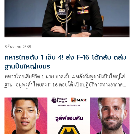
8 ธันวาคม 2568
ทหารไทยดับ 1 เจ็บ 4! ส่ง F-16 โต้กลับ ถล่ม
ฐานปืนใหญ่เขมร
ทหารไทยเสียชีวิต 1 นาย บาดเจ็บ 4 หลังกัมพูชายิงปืนใหญ่ใส่
ฐาน ‘อนุพงศ์’ ไทยส่ง F-16 ตอบโต้ เปิดปฏิบัติการทางอากาศ
หย่อนไข่ที่ตั้งยิงอาวุธสนับสนุนฝั่งตรงข้ามช่องอานม้า