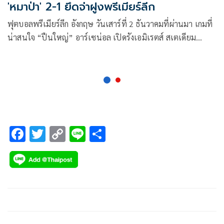
'หมาป่า' 2-1 ยึดจ่าฝูงพรีเมียร์ลีก
ฟุตบอลพรีเมียร์ลีก อังกฤษ วันเสาร์ที่ 2 ธันวาคมที่ผ่านมา เกมที่
น่าสนใจ “ปืนใหญ่” อาร์เซน่อล เปิดรังเอมิเรตส์ สเตเดียม
ต้อนรับการมาเยือนของ “หมาป่า” วูล์ฟแฮมป์ตัน วันเดอร์เรอร์
F
T
C
Li
S
ac
wi
o
n
h
e
tt
p
e
ar
b
er
y
e
o
Li
o
n