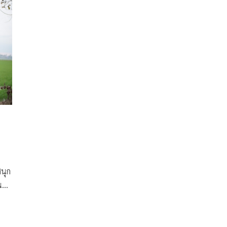
(MONOMAX) ในภาพยนตร์โรแมนติก-คอมเมดี้เรื่อง “ฮัก
ึง
ล้นไห หัวใจนายเกิบคีบ” (Pickled Love Potion) ที่ตอน
นี้กลับจากต่างประเทศมาสร้างครอบครัวอยู่ไทย ล่าสุดเจ้า
ตัวเล่าให้ฟังว่าอยู่เมืองนอกโดนเหยียดโดนบูลลี่จนต้อง
กลับไทย ผ่านรายการ “วัน เดย์ วิท แมทธิว หนึ่งวันมันดี
ตีซี้คนดัง (One Day With Matthew)”
สนุก
ชื่อ
า
ส์