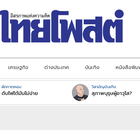
เศรษฐกิจ
ต่างประเทศ
บันเทิง
หนังสือพิม
ผักกาดหอม
วิสามัญบันเทิง
ดับไฟใต้มันไม่ง่าย
สุภาพบุรุษผู้อาวุโส?