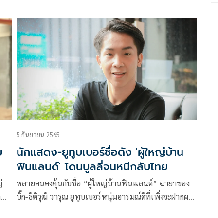
ว่า
ภรรยา ที่ถูกดำเนินคดีเหตุจากประเด็นการไลฟ์สดขาย
ั้ง
ทองคำแต่ผลตรวจทองคำบางรายการต่ำกว่ามาตรฐาน มี
บ
ทองคำอยู่เพียง 71.38% เท่านั้น แถมยังมีรายชื่อเหล่า
ดารา-คนดังที่เคยร่วมรีวิวสินค้าของทั้งคู่ออกมายาวเป็น
หางว่าว
5 กันยายน 2565
บ
นักแสดง-ยูทูบเบอร์ชื่อดัง 'ผู้ใหญ่บ้าน
ฟินแลนด์' โดนบูลลี่จนหนีกลับไทย
หลายคนคงคุ้นกับชื่อ “ผู้ใหญ่บ้านฟินแลนด์” ฉายาของ
าม
บิ๊ก-ธิติวุฒิ วารุณ ยูทูบเบอร์หนุ่มอารมณ์ดีที่เพิ่งจะฝากผล
งานภาพยนตร์ถิ่นอีสานบ้านเกิดลงสตรีมมิ่ง โมโนแม็กซ์