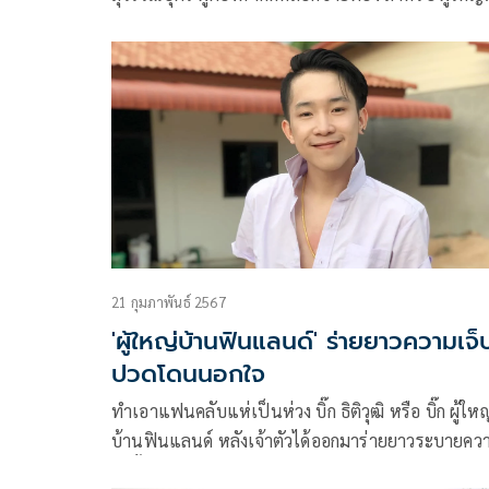
บ้านฟินแลนด์ หรือ บิ๊ก-ธิติวุฒิ วารุณ โดยเจ้าตัวยืนยัน
ไม่ได้มีความสนิทกับอีกฝ่ายเป็นการส่วนตัว เจอกัน 2 คร
ตอนที่เขาจ้างมาไลฟ์ขายของและเมื่อจบไลฟ์ปุ๊บก็กลั
ทันทีเพราะมีงานคอนเสิร์ตต่อ
21 กุมภาพันธ์ 2567
'ผู้ใหญ่บ้านฟินแลนด์' ร่ายยาวความเจ็
ปวดโดนนอกใจ
ทำเอาแฟนคลับแห่เป็นห่วง บิ๊ก ธิติวุฒิ หรือ บิ๊ก ผู้ใหญ่
บ้านฟินแลนด์ หลังเจ้าตัวได้ออกมาร่ายยาวระบายคว
อัดอั้นตันใจเกี่ยวกับชีวิตรักกับภรรยาหมอลำชื่อดัง