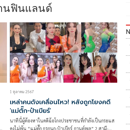
บ้านฟินแลนด์
N
1 ตุลาคม 2567
เหล่าคนดังเคลื่อนไหว! หลังถูกโยงคดี
'แม่ตั๊ก-ป๋าเบียร์'
นาทีนี้ผู้ต้องหาในคดีฉ้อโกงประชาชนที่กำลังเป็นกระแส
คงไม่พ้น “แม่ตั๊ก กรกนก-ป๋าเบียร์ กานต์พล” 2 สามี-