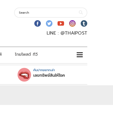
LINE : @THAIPOST
พ์
ไทยโพสต์ ทีวี
คันปากอยากเล่า
เลขทรัพย์สินให้โชค