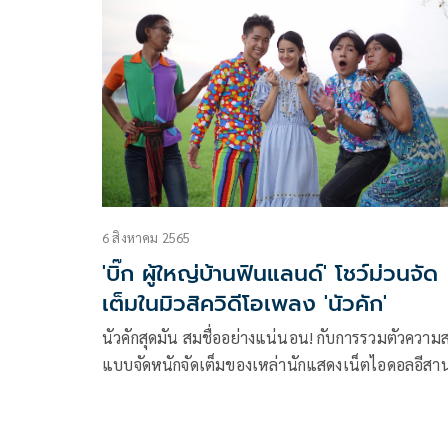
แพรวพราว แสงทอง ว่ากำลังมีมือที่ 3 เข้ามาทำลาย
ครอบครัว ผ่านเฟซบุ๊ก Thitiwut Varoon ที่มีผู้ติดตามถ
1 ล้านคน โดย บิ๊ก ผู้ใหญ่บ้านฟินแลนด์ ได้ระบุว่า
6 สิงหาคม 2565
'บิ๊ก ผู้ใหญ่บ้านฟินแลนด์' โชว์ม่วนจัด
เต็มในมิวสิควิดีโอเพลง 'นัวคัก'
นัวคักสุดมัน สมชื่ออย่างแน่นอน! กับการรวมตัวความ
แบบจัดหนักจัดเต็มของเหล่านักแสดงเน็ตไอดอลอีสาน
ดัง ในภาพยนตร์เรื่อง “ฮักล้นไห หัวใจนายเกิบคีบ”
(Pickled Love Potion) กำกับการแสดงโดย เสรีย์ หล้
ชนบท ที่ MONOMAX” (โมโนแมกซ์) สุดยอดหนังดีซีรี