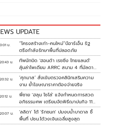
EWS UPDATE
“โครงสร้างเก่า-คนใหม่”บีอาร์เอ็น รัฐ
0:01 น.
ตรึงกำลังรักษาพื้นที่ปลอดภัย
ทัพนักบิด 'ฮอนด้า เรซซิ่ง ไทยแลนด์'
20:43 น.
ลุ้นล่าโพเดียม ARRC สนาม 4 ที่มัลดาลิ
กา
‘ศุภมาส’ สั่งเข้มตรวจคลินิกเสริมความ
20:32 น.
งาม ย้ำโฆษณาราคาต้องจ่ายจริง
พี่ชาย 'ฮลุน โซโล่' แจ้งกำหนดการสวด
20:12 น.
อภิธรรมศพ เตรียมจัดพิธีฌาปนกิจ 11
ส.ค.
'ลลิดา' โต้ 'รักชนก' ปมงบน้ำบาดาล ชี้
20:07 น.
พื้นที่ ปชน.ได้วงเงินเฉลี่ยสูงสุด