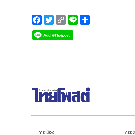
ดังพากย์ไทยครบทุกเรื่อง ภายใต้การผลิตของ “MON
ORIGINALS” (โมโน ออริจินอลส์) ในเครือโมโนเน็กซ์ ท
F
T
C
Li
S
พร้อมจัดเสิร์ฟคอหนังถึงที่ 18 สิงหาคมนี้ เป็นต้นไป
ac
wi
o
n
h
e
tt
p
e
ar
b
er
y
e
o
Li
o
n
k
k
การเมือง
กรอง