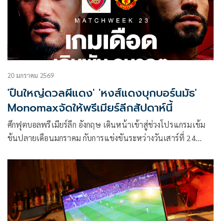
20 มกราคม 2569
'ปืนใหญ่ดวลผีแดง' 'หงส์แดงบุกบอร์นมัธ'
Monomaxจัดให้พรีเมียร์ลีกสัปดาห์นี้
ศึกฟุตบอลพรีเมียร์ลีก อังกฤษ เดินหน้าเข้าสู่ช่วงโปรแกรมเข้ม
ข้นปลายเดือนมกราคม กับการแข่งขันระหว่างวันเสาร์ที่ 24
มกราคม 2569 ถึง วันอังคารที่ 27 มกราคม 2569 ที่อัดแน่นด้วย
เกมสำคัญครบทุกอารมณ์ ทั้งศึกหนีโซนล่าง และการลุ้นแชมป์
โดยสัปดาห์นี้ไฮไลต์สำคัญอยู่ที่บิ๊กแมตช์แห่งศักดิ์ศรี อาร์เซนอล
ปะทะ แมนเชสเตอร์ ยูไนเต็ด ถ่ายทอดสดครบทุกคู่ทาง
Monomax และบางคู่รับชมได้ทาง ช่อง MONO29