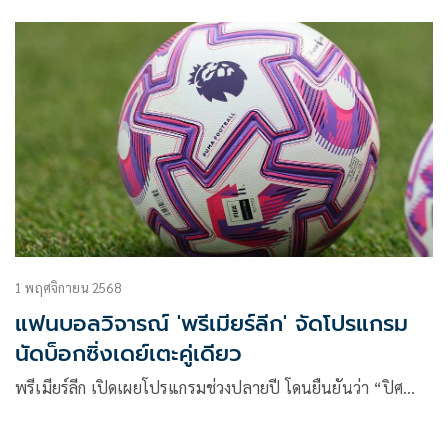
1 พฤศจิกายน 2568
แฟนบอลวิจารณ์ 'พรีเมียร์ลีก' จัดโปรแกรม
นัดบ็อกซิ่งเดย์เตะคู่เดียว
พรีเมียร์ลีก เปิดเผยโปรแกรมช่วงปลายปี โดนยืนยันว่า “ปิศ…