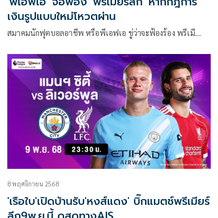
'พีเอฟเอ' จ่อฟ้อง 'พรีเมียร์ลีก' หากกฎการ
เงินรูปแบบใหม่โหวตผ่าน
สมาคมนักฟุตบอลอาชีพ หรือพีเอฟเอ ขู่ว่าจะฟ้องร้อง พรีเมี…
8 พฤศจิกายน 2568
'เรือใบ'เปิดบ้านรับ'หงส์แดง' บิ๊กแมตช์พรีเมียร์
ลีก9พ.ย.นี้ ดูสดทางAIS