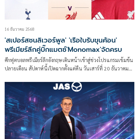
16 ธันวาคม 2568
'สเปอร์สชนลิเวอร์พูล' 'เรือใบรับขุนค้อน'
พรีเมียร์ลีกคู่บิ๊กแมตซ์'Monomax'จัดครบ
ศึกฟุตบอลพรีเมียร์ลีกอังกฤษเดินหน้าเข้าสู่ช่วงโปรแกรมเข้มข้น
ปลายเดือน สัปดาห์นี้เปิดฉากตั้งแต่คืน วันเสาร์ที่ 20 ธันวาคม
2568 ก่อนต่อเนื่องไปสู่ วันอังคารที่ 23 ธันวาคม 2568 อัดแน่น
ด้วยเกมใหญ่และการลุ้นแต้มสำคัญของทุกทีม นำโดยบิ๊กแมตช์
“ท็อตแนม ฮ็อตสเปอร์” ปะทะ “ลิเวอร์พูล” พร้อมด้วย “แมน
เชสเตอร์ ซิตี้”, “แมนเชสเตอร์ ยูไนเต็ด” และ “อาร์เซนอล” ที่
ต่างมีภารกิจหนัก ซึ่ง Monomax พร้อมถ่ายทอดสดครบทุกคู่และ
บางคู่ผ่านหน้าจอ ช่อง MONO29