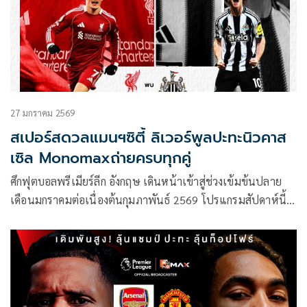
27 มกราคม 2569
สเปอร์สดวลแมนฯซิตี้ ลิเวอร์พูลปะทะนิวคาส
เซิล Monomaxถ่ายครบทุกคู่
ศึกฟุตบอลพรีเมียร์ลีก อังกฤษ เดินหน้าเข้าสู่ช่วงเข้มข้นปลาย
เดือนมกราคมต่อเนื่องต้นกุมภาพันธ์ 2569 โปรแกรมสัปดาห์นี้
อัดแน่นไปด้วยเกมสำคัญที่อาจเขย่าตารางคะแนนแบบเกมต่อ
เกม โดยเริ่มต้นความมันตั้งแต่คืน วันเสาร์ที่ 31 มกราคม 2569
จนถึงวันอังคารที่ 3 กุมภาพันธ์ 2569 ถ่ายทอดสดครบทุกคู่ทาง
Monomax และบางคู่รับชมได้ทาง ช่อง MONO29