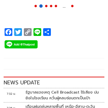
...
F
T
C
Li
S
ac
wi
o
n
h
e
tt
p
e
ar
b
er
y
e
o
Li
o
n
k
k
NEWS UPDATE
รัฐบาลแจงเหตุ Cell Broadcast ไร้เสียง ปม
7:32 น.
ยิงในโรงเรียน หวั่นผู้หลบซ่อนตกเป็นเป้า
เตือนฝนถล่มหลายพื้นที่ เหนือ-อีสาน-ตะวัน