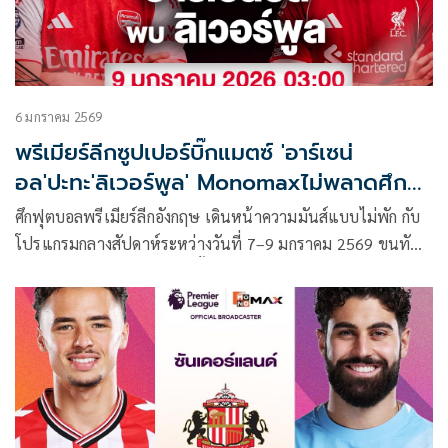
6 มกราคม 2569
พรีเมียร์ลีกซูปเปอร์บิ๊กแมตซ์ 'อาร์เซน่
อล'ปะทะ'ลิเวอร์พูล' Monomaxไม่พลาดศึก
กลางสัปดาห์
ศึกฟุตบอลพรีเมียร์ลีกอังกฤษ เดินหน้าความมันส์แบบไม่พัก กับ
โปรแกรมกลางสัปดาห์ระหว่างวันที่ 7–9 มกราคม 2569 ขนทัพ
ทีมดังลงสนามครบทุกระดับ ตั้งแต่กลุ่มลุ้นแชมป์ ไปจนถึงโซน
หนีตกชั้น โดยไฮไลต์สำคัญอยู่ที่ซูเปอร์บิ๊กแมตช์ อาร์เซนอล
ปะทะ ลิเวอร์พูล ศึกยักษ์ชนยักษ์ที่อาจชี้ชะตาการลุ้นแชมป์และ
ทิศทางของตารางคะแนนในช่วงครึ่งฤดูกาลหลัง พร้อมด้วยเกม
ใหญ่หลายคู่ที่พร้อมระเบิดความเดือดให้แฟนบอลได้ลุ้นกันแบบ
ข้ามคืน ถ่ายทอดสดครบทุกคู่ทาง Monomax และบางคู่ผ่านหน้า
จอ ช่อง MONO29