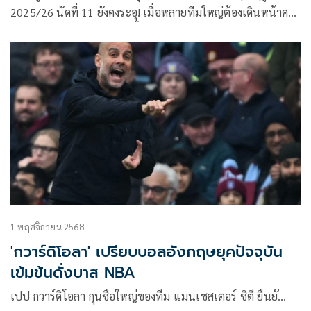
2025/26 นัดที่ 11 ยังคงระอุ! เมื่อหลายทีมใหญ่ต้องเดินหน้าคว้า
ชัยเพื่อเก็บแต้มกันต่อเนื่องตั้งแต่ค่ำ วันเสาร์ที่ 8 พฤศจิกายน
2568 ไปจนถึงเที่ยงคืน วันอาทิตย์ที่ 9 พฤศจิกายน 2568 ไม่ว่า
จะเป็น “เรือใบสีฟ้า” เปิดศึก “หงส์แดง” ในเกมแห่งศักดิ์ศรี และ
“ปีศาจแดง” ยกพลเยือนถิ่น “ไก่เดือยทอง” ที่กำลังร้อนแรง
สุดขีด ชมสดทุกแมตช์ได้ครบทาง Monomax และบางคู่ผ่านหน้า
จอ ช่อง MONO29
1 พฤศจิกายน 2568
'กวาร์ดิโอลา' เปรียบบอลอังกฤษยุคปัจจุบัน
เข้มข้นดั่งบาส NBA
เปป กวาร์ดิโอลา กุนซือใหญ่ของทีม แมนเชสเตอร์ ซิตี ยืนยั…