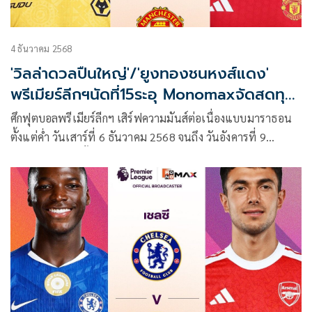
4 ธันวาคม 2568
'วิลล่าดวลปืนใหญ่'/'ยูงทองชนหงส์แดง'
พรีเมียร์ลีกฯนัดที่15ระอุ Monomaxจัดสดทุก
คู่
ศึกฟุตบอลพรีเมียร์ลีกฯ เสิร์ฟความมันส์ต่อเนื่องแบบมาราธอน
ตั้งแต่ค่ำ วันเสาร์ที่ 6 ธันวาคม 2568 จนถึง วันอังคารที่ 9
ธันวาคม 2568 ทั้งบิ๊กแมตช์ “สิงห์ผยอง เปิดรังดวล ปืนใหญ่”,
“ไก่เดือยทอง ชน ผึ้งพิฆาต” ไปจนถึงเกมมันส์ประจำวันอาทิตย์
อย่าง “ยูงทอง ปะทะ หงส์แดง” โดย Monomax พร้อมถ่ายทอด
สดครบทุกคู่และบางคู่ผ่านหน้าจอ ช่อง MONO29