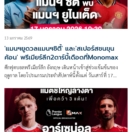
13 มกราคม 2569
'แมนฯยูดวลแมนฯซิตี้' และ'สเปอร์สชนขุน
ค้อน' พรีเมียร์ลีก2ดาร์บี้เดือดที่Monomax
ศึกฟุตบอลพรีเมียร์ลีก อังกฤษ เดินหน้าเข้าสู่ช่วงเข้มข้นของ
ฤดูกาล โดยโปรแกรมประจำสัปดาห์นี้ตั้งแต่ วันเสาร์ที่ 17
มกราคม 2569 ถึง วันอังคารที่ 20 มกราคม 2569 อัดแน่นไปด้วย
เกมสำคัญหลายคู่ นำโดยบิ๊กแมตช์ระดับโลกอย่าง แมนเชสเตอร์
ยูไนเต็ด พบ แมนเชสเตอร์ ซิตี้ พร้อมเกมลุ้นแต้มของทีมลุ้นหัว
ตารางและกลุ่มหนีตกชั้น ถ่ายทอดสดครบทุกคู่ทาง Monomax
และบางคู่รับชมได้ทาง ช่อง MONO29