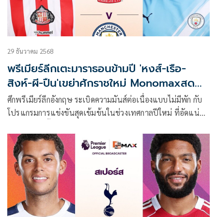
29 ธันวาคม 2568
พรีเมียร์ลีกเตะมาราธอนข้ามปี 'หงส์-เรือ-
สิงห์-ผี-ปืน'เขย่าศักราชใหม่ Monomaxสด
ไม่มีพัก
ศึกพรีเมียร์ลีกอังกฤษ ระเบิดความมันส์ต่อเนื่องแบบไม่มีพัก กับ
โปรแกรมการแข่งขันสุดเข้มข้นในช่วงเทศกาลปีใหม่ ที่อัดแน่น
ต่อเนื่องยาวตั้งแต่ คืนวันพุธที่ 31 ธันวาคม 2568 ไล่ยาวข้าม
ศักราชไปจนถึงเช้ามืด วันจันทร์ที่ 5 มกราคม 2569 ในรูปแบบ
“มาราธอนฟุตบอล” ครบทุกอรรถรสทั้งเกมลุ้นแชมป์ เกมแย่ง
ท็อปโฟร์ และศึกหนีตกชั้น ซึ่ง Monomax ถ่ายทอดสดครบทุกคู่
และบางคู่ผ่านหน้าจอ ช่อง MONO29