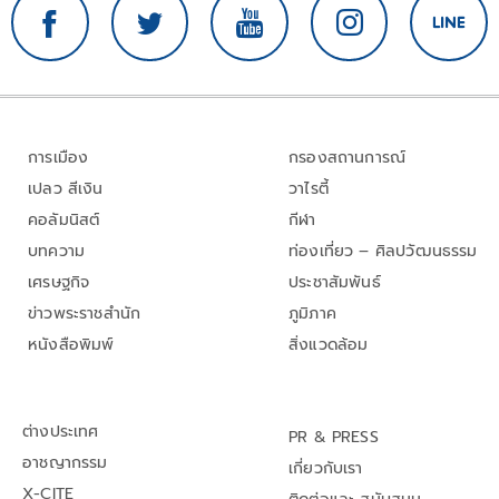
การเมือง
กรองสถานการณ์
เปลว สีเงิน
วาไรตี้
คอลัมนิสต์
กีฬา
บทความ
ท่องเที่ยว – ศิลปวัฒนธรรม
เศรษฐกิจ
ประชาสัมพันธ์
ข่าวพระราชสำนัก
ภูมิภาค
หนังสือพิมพ์
สิ่งแวดล้อม
ต่างประเทศ
PR & PRESS
อาชญากรรม
เกี่ยวกับเรา
X-CITE