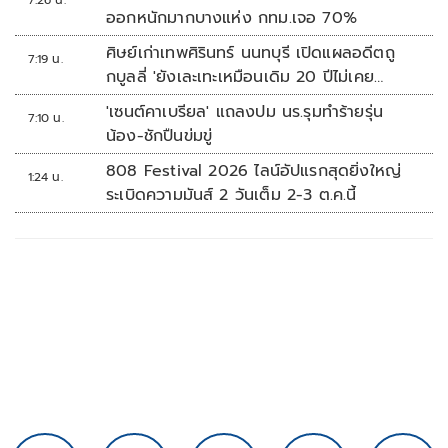
7:26 น.
ออกหนักมากบางแห่ง กทม.เจอ 70%
ศิษย์เก่าเทพศิรินทร์ นนทบุรี เปิดแผลอดีตถู
7:19 น.
กบูลลี่ 'ยังเละเทะเหมือนเดิม 20 ปีไม่เคย
เปลี่ยน'
'เซนต์คาเบรียล' แถลงปม นร.รุมทำร้ายรุ่น
7:10 น.
น้อง-ชักปืนข่มขู่
808 Festival 2026 ไลน์อัปแรกสุดยิ่งใหญ่
1:24 น.
ระเบิดความมันส์ 2 วันเต็ม 2-3 ต.ค.นี้