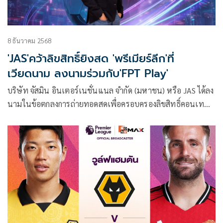
8 ธันวาคม 2568
'JAS'คว้าลิขสิทธิ์ยิงสด 'พรีเมียร์ลีก'ที่
เวียดนาม ลงนามร่วมกับ'FPT Play'
บริษัท จัสมิน อินเตอร์เนชั่นแนล จำกัด (มหาชน) หรือ JAS ได้ลง
นามในข้อตกลงการถ่ายทอดสดเพื่อครอบครองลิขสิทธิ์คอนเทนต์
ภาพและเสียงของพรีเมียร์ลีกแต่เพียงผู้เดียวในประเทศ
เวียดนาม ข้อตกลงนี้เกิดขึ้นหลังจากที่ JAS ได้รับสิทธิ์การถ่ายทอด
สดพรีเมียร์ลีกและเอมิเรตส์ เอฟเอ คัพ แต่เพียงผู้เดียวใน
ประเทศไทย กัมพูชา และลาว โดยมี Monomax เป็น
แพลตฟอร์มหลักในการถ่ายทอดสด