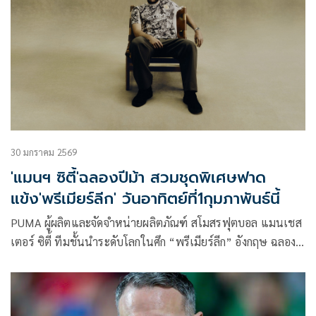
30 มกราคม 2569
'แมนฯ ซิตี้'ฉลองปีม้า สวมชุดพิเศษฟาด
แข้ง'พรีเมียร์ลีก' วันอาทิตย์ที่1กุมภาพันธ์นี้
PUMA ผู้ผลิตและจัดจำหน่ายผลิตภัณฑ์ สโมสรฟุตบอล แมนเชส
เตอร์ ซิตี้ ทีมชั้นนำระดับโลกในศึก “พรีเมียร์ลีก” อังกฤษ ฉลองปี
นักษัตรมะเมียธาตุไฟ เปิดตัวลิมิเต็ดคอลเล็กชัน “Year of the
Horse Capsule Collection” ที่มาในโทนสีเอิร์ธโทนเรียบหรู
ถ่ายทอดทั้งความนิ่งสงบแบบภาพเหมือนจีนโบราณ และพลังการ