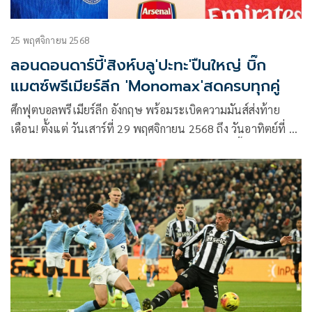
25 พฤศจิกายน 2568
ลอนดอนดาร์บี้'สิงห์บลู'ปะทะ'ปืนใหญ่ บิ๊ก
แมตซ์พรีเมียร์ลีก 'Monomax'สดครบทุกคู่
ศึกฟุตบอลพรีเมียร์ลีก อังกฤษ พร้อมระเบิดความมันส์ส่งท้าย
เดือน! ตั้งแต่ วันเสาร์ที่ 29 พฤศจิกายน 2568 ถึง วันอาทิตย์ที่ 30
พฤศจิกายน 2568 เต็มไปด้วยคู่ใหญ่ คู่เดือด และคู่ชี้ชะตาอันดับ
ตาราง เรียกได้ว่าแฟนบอลต้องไม่พลาดแม้แต่นาทีเดียว โดย
Monomax พร้อมถ่ายทอดสดครบทุกคู่และบางคู่ผ่านหน้าจอ ช่อง
MONO29