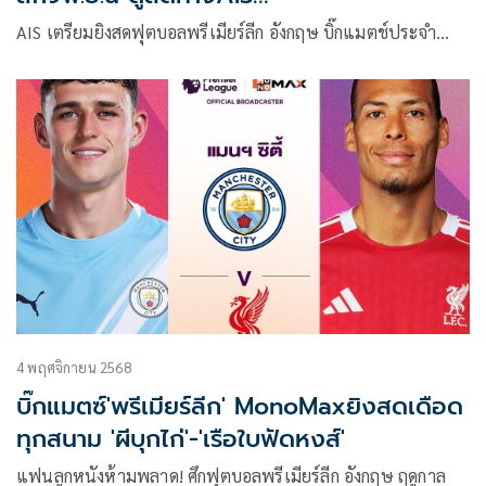
PLAY502(MONOMAX2)
AIS เตรียมยิงสดฟุตบอลพรีเมียร์ลีก อังกฤษ บิ๊กแมตช์ประจำ…
4 พฤศจิกายน 2568
บิ๊กแมตซ์'พรีเมียร์ลีก' MonoMaxยิงสดเดือด
ทุกสนาม 'ผีบุกไก่'-'เรือใบฟัดหงส์'
แฟนลูกหนังห้ามพลาด! ศึกฟุตบอลพรีเมียร์ลีก อังกฤษ ฤดูกาล