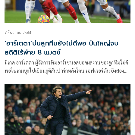
7 ธันวาคม 2564
‘อาร์เตตา’บ่นลูกทีมยังไม่ดีพอ ปืนใหญ่จบ
สถิติไร้พ่าย 8 แมตช์
มิเกล อาร์เตตา ผู้จัดการทีมอาร์เซนอลบอกผลงานของลูกทีมไม่ดี
พอในเกมบุกไปเยือนกูดิสันปาร์กหลังโดน เอฟเวอร์ตัน ยิงสอง
ประตูในช่วง 11 นาทีสุดท้ายแซงกลับมาชนะ 2-1