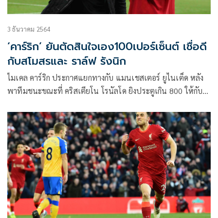
3 ธันวาคม 2564
‘คาร์ริก’ ยันตัดสินใจเอง100เปอร์เซ็นต์ เชื่อดี
กับสโมสรและ ราล์ฟ รังนิก
ไมเคล คาร์ริก ประกาศแยกทางกับ แมนเชสเตอร์ ยูไนเต็ด หลัง
พาทีมชนะขณะที่ คริสเตียโน โรนัลโด ยิงประตูเกิน 800 ให้กับ
ทีมสโมสรและทีมชาติหลังซัดอีกสองประตูพาทีมอัด อาร์เซนอล
3-2