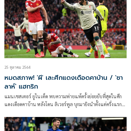
25 ตุลาคม 2564
หมดสภาพ! 'ผี' เละศึกแดงเดือดคาบ้าน / 'ซา
ลาห์' แฮทริก
แมนเชสเตอร์ ยูไนเต็ด พบความพ่ายแพ้ครั้งย่อยยับที่สุดในศึก
แดงเดือดคาบ้าน หลังโดน ลิเวอร์พูล บุกมายิงนำตั้งแต่ครึ่งแรก
4-0 ก่อนคว้าชัยกลับออกไปด้วยสกอร์ 5-0 ในเกมที่โอลด์แทรฟฟ
อร์ด เมื่อคืนวันอาทิตย์