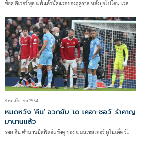
ช็อค ลิเวอร์พุล แพ้แล้วนัดแรกของฤดูกาล หลังบุกไปโดน เวส…
6 พฤศจิกายน 2564
หมดหวัง 'คีน'​ จวกยับ 'เด เคอา-ชอว์'​ รำคาญ
มานานแล้ว
รอย คีน ตำนานมิดฟิลด์แข้งดุ ของ แมนเชสเตอร์ ยูไนเต็ด รั…