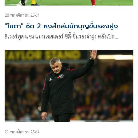
28 พฤศจิกายน 2564
"โชตา" ซัด 2 หงส์ถล่มนักบุญขึ้นรองฝูง
ลิเวอร์พูล แซง แมนเชสเตอร์ ซิตี้ ขึ้นรองจ่าฝูง หลังเปิด…
21 พฤศจิกายน 2564