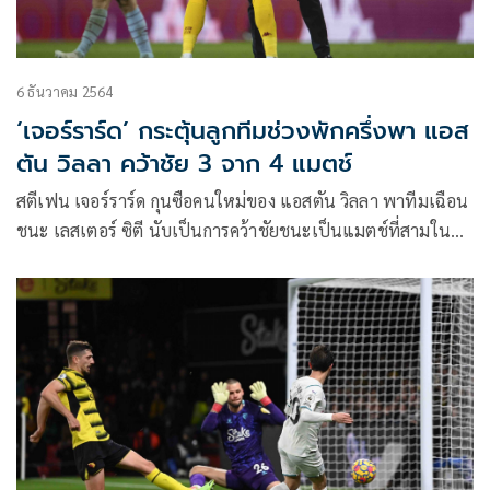
6 ธันวาคม 2564
‘เจอร์ราร์ด’ กระตุ้นลูกทีมช่วงพักครึ่งพา แอส
ตัน วิลลา คว้าชัย 3 จาก 4 แมตช์
สตีเฟน เจอร์ราร์ด กุนซือคนใหม่ของ แอสตัน วิลลา พาทีมเฉือน
ชนะ เลสเตอร์ ซิตี นับเป็นการคว้าชัยชนะเป็นแมตช์ที่สามใน
การคุมทีมสี่แมตช์แรก