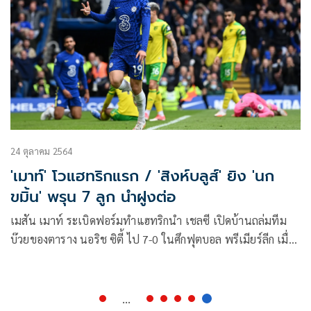
24 ตุลาคม 2564
'เมาท์'​ โวแฮทริกแรก / 'สิงห์บลูส์'​ ยิง 'นก
ขมิ้น'​ พรุน 7 ลูก นำฝูงต่อ
เมสัน เมาท์ ระเบิดฟอร์มทำแฮทริกนำ เชลซี เปิดบ้านถล่มทีม
บ๊วยของตาราง นอริช ซิตี้ ไป 7-0 ในศึกฟุตบอล พรีเมียร์ลีก เมื่อ
คืนวันเสาร์ สตาร์ทีมชาติอังกฤษ ยอมรับว่า กดดันตัวเองให้ยิงได้
มากกว่าลูกในเกมเดียวและทำสำเร็จเป็นครั้งแรก
...