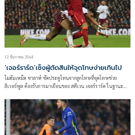
12 ธันวาคม 2564
‘เจอร์ราร์ด’เซ็งผู้ตัดสินให้จุดโทษง่ายเกินไป
โมฮัมเหม็ด ซาลาห์ ซัดประตูโทนจากลูกโทษที่จุดโทษช่วย
ลิเวอร์พูล ต้องรับการมาเยือนของ สตีเวน เจอร์ราร์ด ในฐานะ
กุนซือแอสตัน วิลลา ด้วยชัยชนะ 1-0