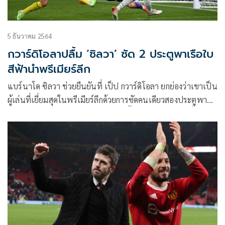
5 ธันวาคม 2564
กวาร์ดิโอลาปลื้ม ‘ซิลวา’ ซัด 2 ประตูพาเรือใบ
สีฟ้านำพรีเมียร์ลีก
แบร์นาโด ซิลวา ช่วยยืนยันที่ เป็ป กวาร์ดิโอลา ยกย่องว่าเขาเป็น
ผู้เล่นที่เยี่ยมสุดในพรีเมียร์ลีกด้วยการซัดคนเดียวสองประตูพา
“เรือใบสีฟ้า”​แมนเชสเตอร์ ซิตี กลับขึ้นไปเป็นจ่าฝูงอีกครั้งหลัง
บุกไปชนะ วัตฟอร์ด 3-1