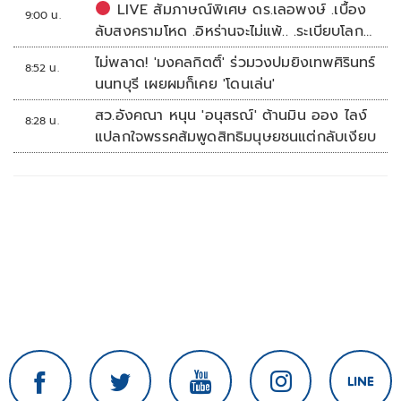
LIVE สัมภาษณ์พิเศษ ดร.เลอพงษ์ .เบื้อง
9:00 น.
ลับสงครามโหด .อิหร่านจะไม่แพ้.. .ระเบียบโลก
ใหม่ในตะวันออกกลาง…. | อิสรภาพแห่งความ
ไม่พลาด! 'มงคลกิตติ์' ร่วมวงปมยิงเทพศิรินทร์
8:52 น.
คิด กับ..สำราญ รอดเพชร
นนทบุรี เผยผมก็เคย 'โดนเล่น'
สว.อังคณา หนุน 'อนุสรณ์' ต้านมิน ออง ไลง์
8:28 น.
แปลกใจพรรคส้มพูดสิทธิมนุษยชนแต่กลับเงียบ