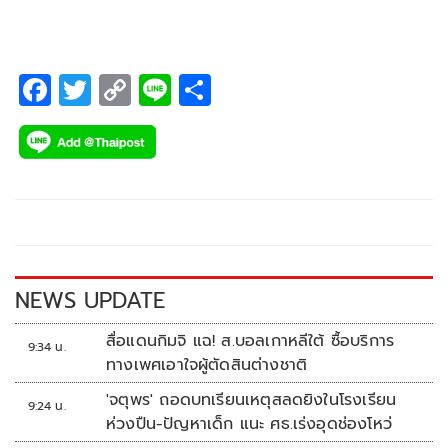
F
T
C
Li
S
ac
wi
o
n
h
e
tt
p
e
ar
b
er
y
e
o
Li
o
n
k
k
NEWS UPDATE
สื่อแดนกิมจิ แฉ! ส.บอลเกาหลีใต้ ซื้อบริการ
9:34 น.
ทางเพศเอาใจผู้ตัดสินต่างชาติ
'จตุพร' ถอดบทเรียนเหตุสลดยิงในโรงเรียน
9:24 น.
ห่วงปืน-ปัญหาเด็ก แนะ ศธ.เร่งอุดช่องโหว่