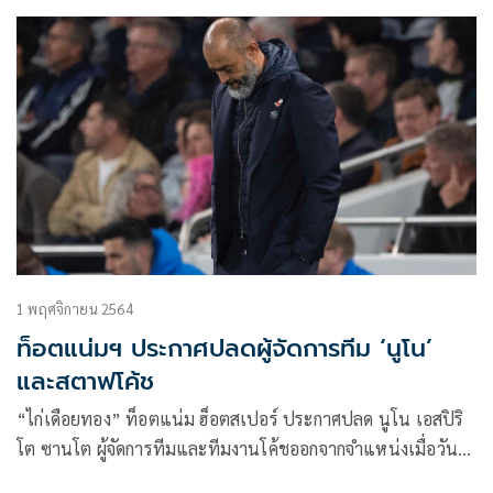
1 พฤศจิกายน 2564
ท็อตแน่มฯ ประกาศปลดผู้จัดการทีม ‘นูโน’
และสตาฟโค้ช
“ไก่เดือยทอง” ท็อตแน่ม ฮ็อตสเปอร์ ประกาศปลด นูโน เอสปิริ
โต ซานโต ผู้จัดการทีมและทีมงานโค้ชออกจากจำแหน่งเมื่อวันที่
1 พ.ย.ที่ผ่านมา