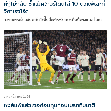
ผีกู่ไม่กลับ ซ้ำแม็คไกวร์โดนไล่ 10 ตัวแพ้เละที่
วิคาเรจโร้ด
สถานการณ์กดดันหนักยิ่งขึ้นอีกสำหรับบอสทีมปีศาจแดง โอเล …
8 พฤศจิกายน 2564
หงส์แพ้แล้วเจอค้อนทุบก่อนเบรกทีมชาติ