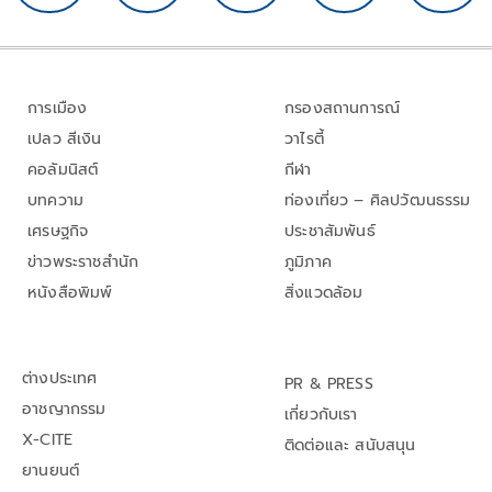
การเมือง
กรองสถานการณ์
เปลว สีเงิน
วาไรตี้
คอลัมนิสต์
กีฬา
บทความ
ท่องเที่ยว – ศิลปวัฒนธรรม
เศรษฐกิจ
ประชาสัมพันธ์
ข่าวพระราชสำนัก
ภูมิภาค
หนังสือพิมพ์
สิ่งแวดล้อม
ต่างประเทศ
PR & PRESS
อาชญากรรม
เกี่ยวกับเรา
X-CITE
ติดต่อและ สนับสนุน
ยานยนต์