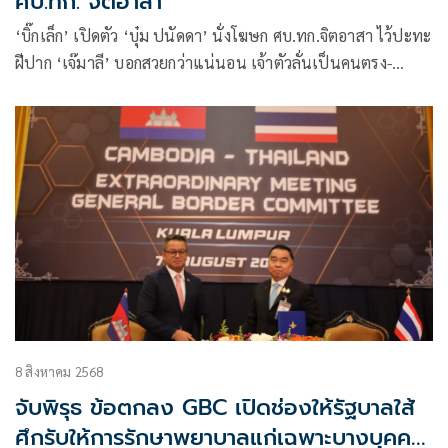
ศบ.ทก. จิตอาสา
‘บิ๊กเล็ก’ เปิดตัว ‘บุ๋ม ปนัดดา’ นั่งโฆษก ศบ.ทก.จิตอาสา ไว้ปะทะ
ฝีปาก ‘เจ๊มาลี’ บอกสวยกว่าแน่นอน เจ้าตัวลั่นเป็นคนตรง-
ชัดเจน ไม่มีเฟกนิวส์
8 สิงหาคม 2568
จับพิรุธ ข้อตกลง GBC เปิดช่องให้รัฐบาลใส้
ศึกรับให้การรักษาพยาบาลแก่เฉพาะบางบุคคล