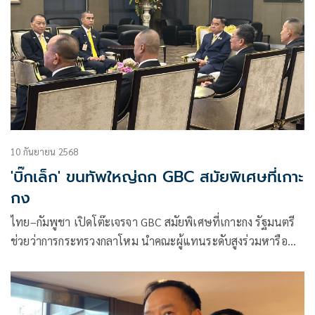
10 กันยายน 2568
'บิ๊กเล็ก' ขนทัพใหญ่ถก GBC สมัยพิเศษที่เกาะ
กง
ไทย–กัมพูชา เปิดโต๊ะเจรจา GBC สมัยพิเศษที่เกาะกง รัฐมนตรี
ช่วยว่าการกระทรวงกลาโหม นำคณะผู้แทนระดับสูงร่วมหารือ
หวังลดความตึงเครียด และเดินหน้ามาตรการสร้างสันติสุข
ชายแดน