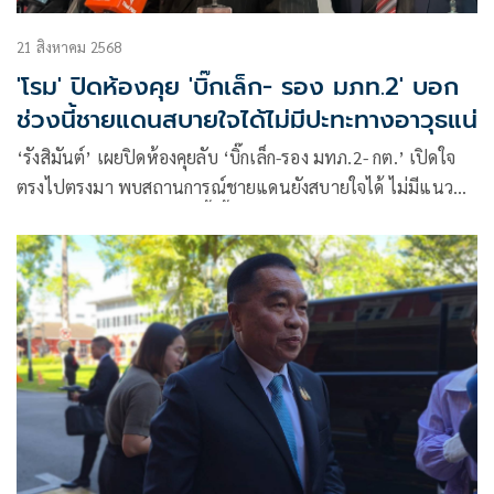
21 สิงหาคม 2568
'โรม' ปิดห้องคุย 'บิ๊กเล็ก- รอง มภท.2' บอก
ช่วงนี้ชายแดนสบายใจได้ไม่มีปะทะทางอาวุธแน่
‘รังสิมันต์’ เผยปิดห้องคุยลับ ‘บิ๊กเล็ก-รอง มทภ.2- กต.’ เปิดใจ
ตรงไปตรงมา พบสถานการณ์ชายแดนยังสบายใจได้ ไม่มีแนว
โน้มขัดกันทางอาวุธเร็วๆ นี้ ชี้รัฐบาลยังไม่ปิดประตูฟ้องศาล
อาญาระหว่างประเทศ