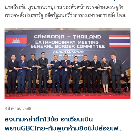
ได้
นายธีระชัย ภูวนาถนรานุบาล รองหัวหน้าพรรคฝ่ายเศรษฐกิจ
พรรคพลังประชารัฐ อดีตรัฐมนตรีว่าการกระทรวงการคลัง โพสต์
ข้อความผ่านเฟซบุ๊กว่า
8 สิงหาคม 2568
ลงนามหย่าศึก13ข้อ อาเซียนเป็น
พยานGBCไทย-กัมพูชาห้ามยิงไม่ปล่อยเฟ