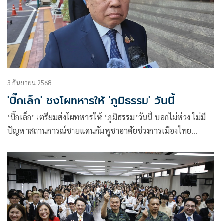
3 กันยายน 2568
'บิ๊กเล็ก' ชงโผทหารให้ 'ภูมิธรรม' วันนี้
‘บิ๊กเล็ก’ เตรียมส่งโผทหารให้ ‘ภูมิธรรม’วันนี้ บอกไม่ห่วง ไม่มี
ปัญหาสถานการณ์ชายแดนกัมพูชาอาศัยช่วงการเมืองไทย
อ่อนแอ