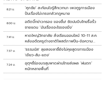
‘ศุภชัย’ สะท้อนใจรู้สึกเวทนา เพจกูรูการเมือง
8:21 น.
ปั่นเรื่องไม่เกรงกลัวกฎหมาย
อดีตบิ๊กข่าวกรอง ของขึ้น! ซัดปมบีบไทยรื้อรั้ว
8:00 น.
ชายแดน ‘มันเรื่องอะไรของมึง’
หาดใหญ่วิทยาลัย สั่งเรียนออนไลน์ 10-11 ส.ค.
7:41 น.
หลังอดีตครูต่างชาติโพสต์ภาพปืน-ข้อความ
ข่มขู่
'ธรรมนัส' ลุยสงขลาชี้ยังไม่คุยสูตรการเมือง
7:37 น.
'เขียว-ส้ม-แดง'
อุตุฯชี้ร่องมรสุมพาดผ่านไทยส่งผล ‘ฝนตก’
7:24 น.
หนักหลายพื้นที่