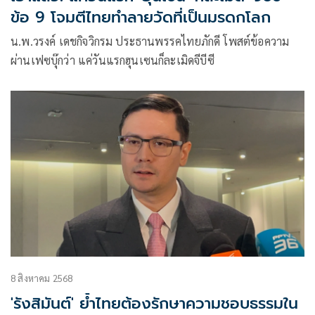
ข้อ 9 โจมตีไทยทำลายวัดที่เป็นมรดกโลก
น.พ.วรงค์ เดชกิจวิกรม ประธานพรรคไทยภักดี โพสต์ข้อความ
ผ่านเฟซบุ๊กว่า แค่วันแรกฮุนเซนก็ละเมิดจีบีซี
8 สิงหาคม 2568
'รังสิมันต์' ย้ำไทยต้องรักษาความชอบธรรมใน