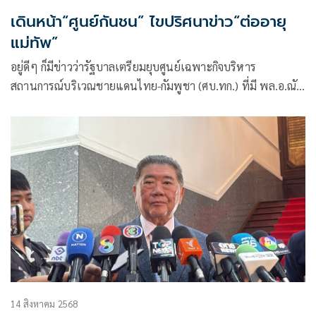
เดินหน้า“ศูนย์กันชน” ไขปริศนาข่าว“ต่ออายุ
แม่ทัพ”
อยู่ดีๆ ก็มีข่าวว่ารัฐบาลเตรียมยุบศูนย์เฉพาะกิจบริหาร
สถานการณ์บริเวณชายแดนไทย-กัมพูชา (ศบ.ทก.) ที่มี พล.อ.ณัฐ
พล นาคพาณิชย์ รมช.กลาโหม เป็น ผอ.ศูนย์ฯ โดยมีรักษาการนา
ยกฯ เลยไปถึง โฆษก ศบ.ทก.ออกมาให้ความเห็นไปในทิศทาง
เดียวกันว่าอาจจะมีการยุติบทบาทของ ศบ.ทก.จริง
14 สิงหาคม 2568