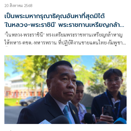
20 สิงหาคม 2568
เป็นพระมหากรุณาธิคุณอันหาที่สุดมิได้
'ในหลวง-พระราชินี' พระราชทานเหรียญกล้า
หาญ
‘ในหลวง-พระราชินี’ ทรงเตรียมพระราชทานเหรียญกล้าหาญ
ให้ทหาร-ตชด.-ทหารพราน ที่ปฏิบัติงานชายแดนไทย-กัมพูชา
ทั้งรายบุคคลและหน่วยประดับบนธงชัยเฉลิมพล เพื่อเป็นขวัญ
กำลังใจ คาดต้นเดือน ก.ย.เรียบร้อย