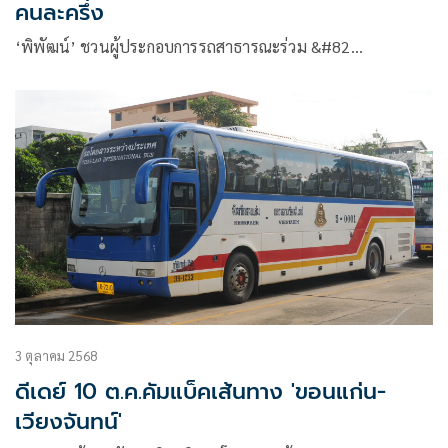
คนละครึ่ง
‘พิพัฒน์’ ชวนผู้ประกอบการรถสาธารณะร่วม &#82…
3 ตุลาคม 2568
ดีเดย์ 10 ต.ค.คัมแบ็คเส้นทาง 'ขอนแก่น-
เวียงจันทน์'