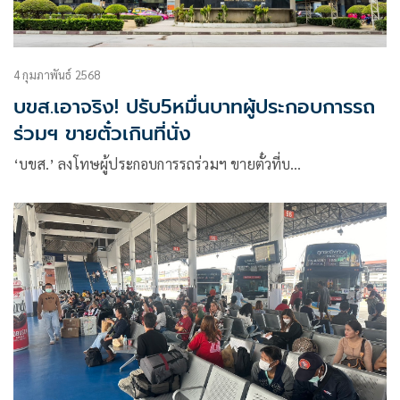
4 กุมภาพันธ์ 2568
บขส.เอาจริง! ปรับ5หมื่นบาทผู้ประกอบการรถ
ร่วมฯ ขายตั๋วเกินที่นั่ง
‘บขส.’ ลงโทษผู้ประกอบการรถร่วมฯ ขายตั๋วที่บ…