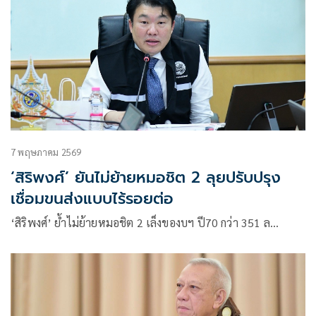
7 พฤษภาคม 2569
‘สิริพงศ์’ ยันไม่ย้ายหมอชิต 2 ลุยปรับปรุง
เชื่อมขนส่งแบบไร้รอยต่อ
‘สิริพงศ์’ ย้ำไม่ย้ายหมอชิต 2 เล็งของบฯ ปี70 กว่า 351 ล…