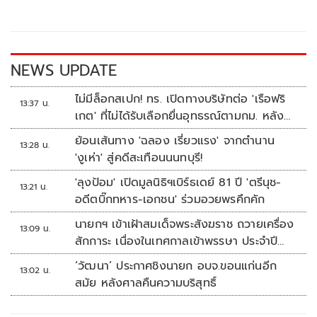
o
Li
o
n
k
k
NEWS UPDATE
ไม่มีล็อกสเปก! ทร. เปิดทางบริษัทต่อ 'เรือฟริ
13:37 น.
เกต' ที่ไม่ได้รับเลือกยื่นอุทธรณ์ตามกม. หลัง
เซ็นอนุมัติเรียบร้อย
ย้อนเส้นทาง 'ฉลอง เรี่ยวแรง' จากตำนาน
13:28 น.
'งูเห่า' สู่คดีสะเทือนนนทบุรี!
'ลุงป้อม' เปิดมูลนิธิฯเบิร์ธเดย์ 81 ปี 'ตรีนุช-
13:21 น.
อดีตบิ๊กทหาร-เอกชน' ร่วมอวยพรคึกคัก
นายกฯ เข้าเฝ้าสมเด็จพระสังฆราช ถวายเครื่อง
13:09 น.
สักการะ เนื่องในเทศกาลเข้าพรรษา ประจำปี
2569
‘วัฒนา’ ประกาศชิงนายก อบจ.ขอนแก่นอีก
13:02 น.
สมัย หลังศาลคืนความบริสุทธิ์