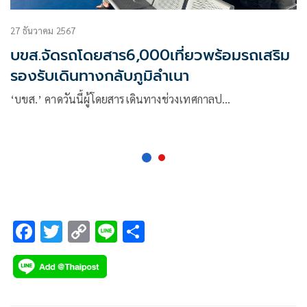
27 ธันวาคม 2567
บขส.จัดรถโดยสาร6,000เที่ยวพร้อมรถเสริม
รองรับเดินทางกลับภูมิลำเนา
‘บขส.’ คาดวันนี้ผู้โดยสารเดินทางช่วงเทศกาลป…
F
T
C
Li
S
ac
wi
o
n
h
e
tt
p
e
ar
b
er
y
e