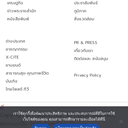
เศรษฐกิจ
ประชาสัมพันธ์
ข่าวพระราชสำนัก
ภูมิภาค
หนังสือพิมพ์
สิ่งแวดล้อม
ต่างประเทศ
PR & PRESS
อาชญากรรม
เกี่ยวกับเรา
X-CITE
ติดต่อและ สนับสนุน
ยานยนต์
สาธารณสุข-คุณภาพชีวิต
Privacy Policy
บันเทิง
ไทยโพสต์ ทีวี
Copyright© thaipost.net, All rights reserved.,
เราใช้คุกกี้เพื่อพัฒนาประสิทธิภาพ และประสบการณ์ที่ดีในการใช้
เว็บไซต์ของคุณ คุณสามารถศึกษารายละเอียดได้ที่นี่
ออกแบบเว็บ จัดทำเว็บไซต์โดย iDesign
ยินยอม
นโยบายความเป็นส่วนตัว