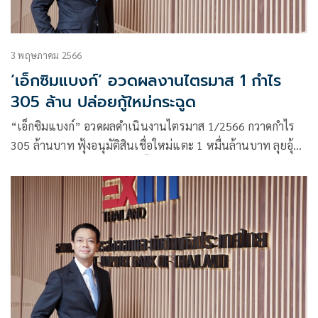
3 พฤษภาคม 2566
‘เอ็กซิมแบงก์’ อวดผลงานไตรมาส 1 กำไร
305 ล้าน ปล่อยกู้ใหม่กระฉูด
“เอ็กซิมแบงก์” อวดผลดำเนินงานไตรมาส 1/2566 กวาดกำไร
305 ล้านบาท ฟุ้งอนุมัติสินเชื่อใหม่แตะ 1 หมื่นล้านบาท ลุยอุ้ม
เอสเอ็มอีเต็มสูบ สำรองแน่นปึ๊ก 1.3 หมื่นล้านบาท