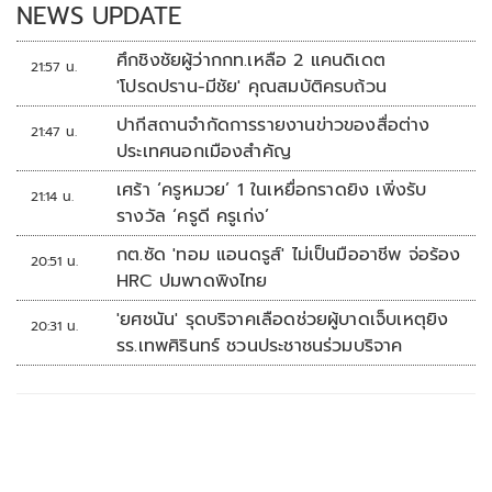
NEWS UPDATE
ศึกชิงชัยผู้ว่ากกท.เหลือ 2 แคนดิเดต
21:57 น.
'โปรดปราน-มีชัย' คุณสมบัติครบถ้วน
ปากีสถานจำกัดการรายงานข่าวของสื่อต่าง
21:47 น.
ประเทศนอกเมืองสำคัญ
เศร้า ‘ครูหมวย’ 1 ในเหยื่อกราดยิง เพิ่งรับ
21:14 น.
รางวัล ‘ครูดี ครูเก่ง’
กต.ซัด 'ทอม แอนดรูส์' ไม่เป็นมืออาชีพ จ่อร้อง
20:51 น.
HRC ปมพาดพิงไทย
'ยศชนัน' รุดบริจาคเลือดช่วยผู้บาดเจ็บเหตุยิง
20:31 น.
รร.เทพศิรินทร์ ชวนประชาชนร่วมบริจาค