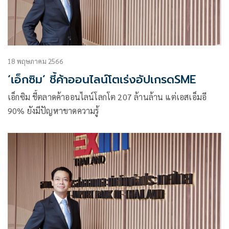
18 พฤษภาคม 2566
‘เอ็กซิม’ ชี้ค้าออนไลน์โตเร่งอัปเกรดSME
เอ็กซิม ชี้ตลาดค้าออนไลน์โลกโต 207 ล้านล้าน แต่เอสเอ็มอี
90% ยังมีปัญหาขาดความรู้