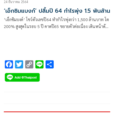
24 ธันวาคม 2564
‘เอ็กซิมแบงก์’ ปลื้มปี 64 กำไรพุ่ง 1.5 พันล้าน
‘เอ็กซิมบงค์’ โชว์ตัวเลขปี64 ทำกำไรพุ่งกว่า 1,500 ล้านบาท โต
200% สูงสุดในรอบ 5 ปี คาดปี65 ขยายตัวต่อเนื่อง เดินหน้าดัน
ผู้ประกอบการไทยเจาะตลาดเพิ่ม หลังได้รับเงินหนุนจากกองทุนฯ
กว่า 4 พันล้าน ปักธงลงทุนทั้งในประเทศและต่างประเทศ
F
T
C
Li
S
ac
wi
o
n
h
e
tt
p
e
ar
b
er
y
e
o
Li
o
n
k
k