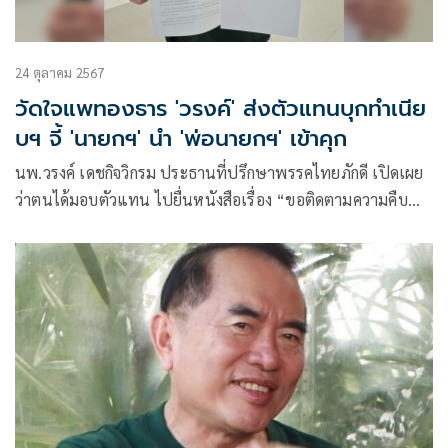
24 ตุลาคม 2567
วัดใจแพทองธาร 'วรงค์' ส่งตัวแทนบุกทำเนีย
บฯ จี้ 'นายกฯ' นำ 'พ่อนายกฯ' เข้าคุก
นพ.วรงค์ เดชกิจวิกรม ประธานที่ปรึกษาพรรคไทยภักดี เปิดเผย
ว่าตนได้มอบตัวแทน ไปยื่นหนังสือเรื่อง “ขอติดตามความคืบ
หน้าการปฏิบัติหน้าที่ให้เป็นไปตามบทบัญญัติของรัฐธรรมนูญ
และกฎหมาย” ถึง