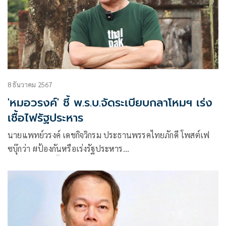
8 ธันวาคม 2567
'หมอวรงค์' ชี้ พ.ร.บ.จัดระเบียบกลาโหมฯ เร่ง
เชื้อไฟรัฐประหาร
นายแพทย์วรงค์ เดชกิจวิกรม ประธานพรรคไทยภักดี โพสต์เฟ
ซบุ๊กว่า #ป้องกันหรือเร่งรัฐประหาร
พรรคเพื่อไทยตั้งแต่เป็นแกนนำรัฐบาล