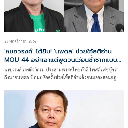
23 พฤศจิกายน 2567
'หมอวรงค์' โต้ยิบ! 'นพดล' ช่วยใช้สติอ่าน
MOU 44 อย่าเอาแต่พูดวนเวียนซ้ำซากแบบอุ๊
งอิ๊ง
นพ.วรงค์ เดชกิจวิกรม ประธานพรรคไทยภักดี โพสต์เฟซบุ๊กว่า
ถึงนายนพดล ปัทมะ อีกครั้งช่วยใช้สติอ่านด้วยหมอจะสอนกฏ
หมายคุณ