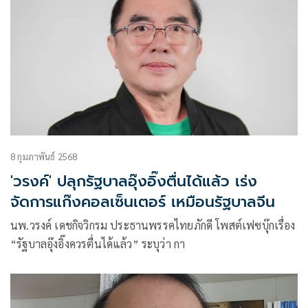
8 กุมภาพันธ์ 2568
'วรงค์' ปลุกรัฐบาลอุ๊งอิ๊งตื่นได้แล้ว เร่ง
จัดการแก๊งคอลเซ็นเตอร์ เหมือนรัฐบาลจีน
นพ.วรงค์ เดชกิจวิกรม ประธานพรรคไทยภักดี โพสต์เฟซบุ๊กเรื่อง
“รัฐบาลอุ๊งอิ๊งควรตื่นได้แล้ว” ระบุว่า กา