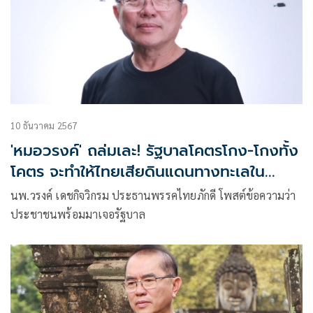
10 ธันวาคม 2567
'หมอวรงค์' ถล่มเละ! รัฐบาลโคตรโกง-โกงทั้ง
โคตร จะทำให้ไทยเสียดินแดนทางทะเลใน
อนาคต
นพ.วรงค์ เดชกิจวิกรม ประธานพรรคไทยภักดี โพสต์ข้อความว่า
ประชาชนพร้อมมาเจอรัฐบาล