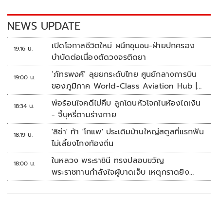
o
n
k
k
NEWS UPDATE
เปิดโอกาสชีวิตใหม่ ผนึกชุมชน-ฝ่ายปกครอง
19:16 น.
บำบัดต่อเนื่องตัดวงจรติดยา
‘ภัทรพงศ์’ ลุยยกระดับไทย ศูนย์กลางการบิน
19:00 น.
ของภูมิภาค World-Class Aviation Hub |
ห้องข่าวไทยโพสต์สุดสัปดาห์
พ่อร้อนใจคดีไม่คืบ ลูกโดนหัวโจกในห้องไถเงิน
18:34 น.
- จี้บุหรี่ตามร่างกาย
'ลิซ่า' ท้า 'โกแพ' ประเดิมบ้านใหญ่สตูลที่แรกฟัน
18:19 น.
ไม่เลี้ยงโกงท้องถิ่น
ในหลวง พระราชินี ทรงปลอบขวัญ
18:00 น.
พระราชทานกำลังใจผู้บาดเจ็บ เหตุกราดยิง
รร.เทพศิรินทร์นนทบุรี