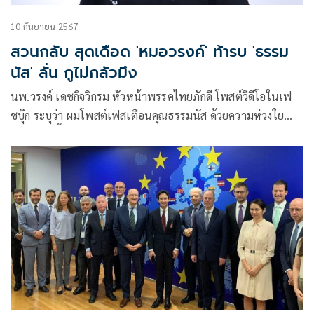
10 กันยายน 2567
สวนกลับ สุดเดือด 'หมอวรงค์' ท้ารบ 'ธรรม
นัส' ลั่น กูไม่กลัวมึง
นพ.วรงค์ เดชกิจวิกรม หัวหน้าพรรคไทยภักดี โพสต์วีดีโอในเฟ
ซบุ๊ก ระบุว่า ผมโพสต์เฟสเตือนคุณธรรมนัส ด้วยความห่วงใย
เพราะวันนี้มีพระบรมราชโองการโปรดเกล้า