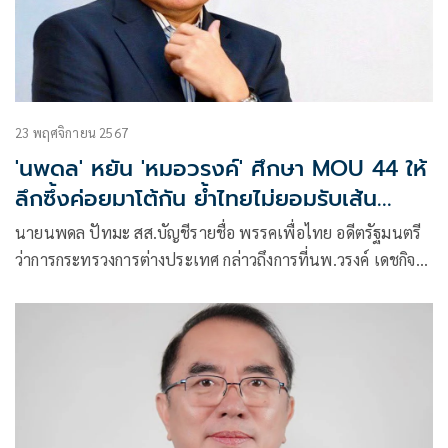
23 พฤศจิกายน 2567
'นพดล' หยัน 'หมอวรงค์' ศึกษา MOU 44 ให้
ลึกซึ้งค่อยมาโต้กัน ย้ำไทยไม่ยอมรับเส้น
ไหล่ทวีปของกัมพูชา
นายนพดล ปัทมะ สส.บัญชีรายชื่อ พรรคเพื่อไทย อดีตรัฐมนตรี
ว่าการกระทรวงการต่างประเทศ กล่าวถึงการที่นพ.วรงค์ เดชกิจ
วิกรม ประธานพรรคไทยภักดี ตอบโต้ว่านายนพดลตอบมั่วๆเรื่อง
ที่ว่าไทยไม่เคยยอมเส้นไหล่ทวีปของกัมพูชา และหมอวรงค์อ้าง
แผนผังแนบท้ายเอ็มโอยู 44 ว่าเป็นหลักฐานว่าไทยยอมรับเส้น
ของกัมพูชา