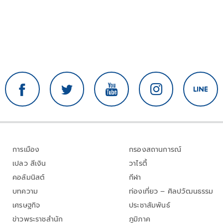
การเมือง
กรองสถานการณ์
เปลว สีเงิน
วาไรตี้
คอลัมนิสต์
กีฬา
บทความ
ท่องเที่ยว – ศิลปวัฒนธรรม
เศรษฐกิจ
ประชาสัมพันธ์
ข่าวพระราชสำนัก
ภูมิภาค