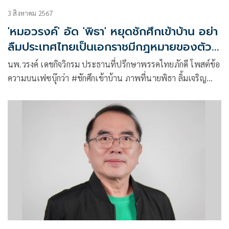
3 สิงหาคม 2567
'หมอวรงค์' อัด 'พิธา' หยุดชักศึกเข้าบ้าน อย่า
ลืมประเทศไทยเป็นเอกราชมีกฎหมายของตัว
เอง
นพ.วรงค์ เดชกิจวิกรม ประธานที่ปรึกษาพรรคไทยภักดี โพสต์ข้อ
ความบนเฟซบุ๊กว่า #ชักศึกเข้าบ้าน ภาพที่นายพิธา ลิ้มเจริญ
รัตน์ นำออกมาเผยแพร่ว่า มีตัวแทนคณะทูตจากยุโรป 18
ประเทศ มาแลกเปลี่ยนความคิดเห็น