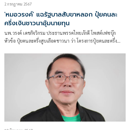
2 กรกฎาคม 2567
'หมอวรงค์' แฉรัฐบาลสับขาหลอก ปุ๋ยคนละ
ครึ่งเงินชาวนาอุ้มนายทุน
นพ.วรงค์ เดชกิจวิกรม ประธานพรรคไทยภักดี โพสต์เฟซบุ๊ก
หัวข้อ ปุ๋ยคนละครึ่งสูบเลือดชาวนา ว่า โครงการปุ๋ยคนละครึ่ง
มอง