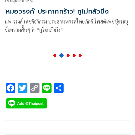
18 มิถุนายน 2567
'หมอวรงค์' ประกาศกร้าว! กูไม่กลัวมึง
นพ.วรงค์ เดชกิจวิกรม ประธานพรรคไทยภักดี โพสต์เฟซบุ๊กระบุ
ข้อความสั้นๆว่า “กูไม่กลัวมึง”
F
T
C
Li
S
ac
wi
o
n
h
e
tt
p
e
ar
b
er
y
e
o
Li