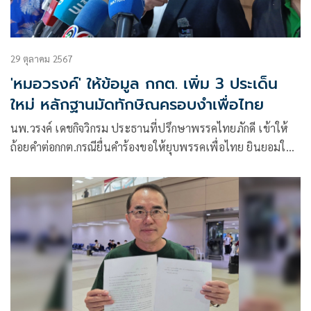
29 ตุลาคม 2567
'หมอวรงค์' ให้ข้อมูล กกต. เพิ่ม 3 ประเด็น
ใหม่ หลักฐานมัดทักษิณครอบงำเพื่อไทย
นพ.วรงค์ เดชกิจวิกรม ประธานที่ปรึกษาพรรคไทยภักดี เข้าให้
ถ้อยคำต่อกกต.กรณียื่นคำร้องขอให้ยุบพรรคเพื่อไทย ยินยอมให้
นายทักษิณ ชินวัตร