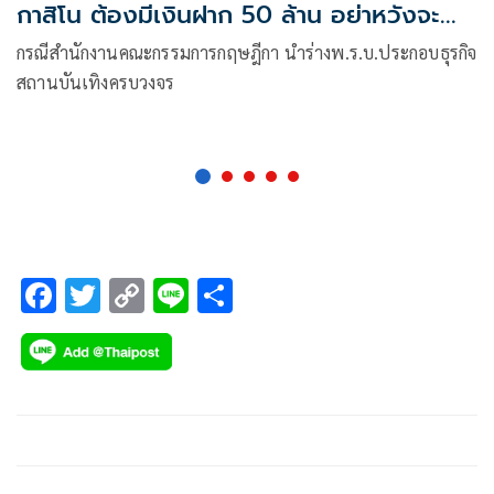
กาสิโน ต้องมีเงินฝาก 50 ล้าน อย่าหวังจะ
ทำได้จริง
กรณีสำนักงานคณะกรรมการกฤษฎีกา นำร่างพ.ร.บ.ประกอบธุรกิจ
สถานบันเทิงครบวงจร
F
T
C
Li
S
ac
wi
o
n
h
e
tt
p
e
ar
b
er
y
e
o
Li
o
n