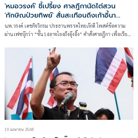
'หมอวรงค์' ชี้เปรี้ยง ศาลฎีกานัดไต่สวน
'ทักษิณป่วยทิพย์' สั่นสะเทือนถึงเก้าอี้นา
ยกฯอิ๊งค์
นพ.วรงค์ เดชกิจวิกรม ประธานพรรคไทยภักดี โพสต์ข้อความ
ผ่านเฟซบุ๊กว่า “ชั้น14อาจโยงถึงอุ๊งอิ๊ง” คำสั่งศาลฎีกา เพื่อเรียก
หลักฐานจากผู้เกี่ยวข้องทั้งโจทย์ ซึ่งคือป.ป.ช.และอัยการสูงสุด
จำเลยคือนายทักษิณ
10 เมษายน 2568