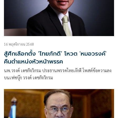
16 พฤศจิกายน 2568
สู้ศึกเลือกตั้ง ‘ไทยภักดี’ โหวต 'หมอวรงค์'
คืนตำแหน่งหัวหน้าพรรค
นพ.วรงค์ เดชกิจวิกรม ประธานพรรคไทยภักดี โพสต์ข้อความลง
บนเฟซบุ๊ก วรงค์ เดชกิจวิกรม