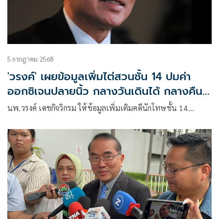
5 กรกฎาคม 2568
'วรงค์' เผยข้อมูลเพิ่มไต่สวนชั้น 14 ปมค่า
ออกซิเจนปลายนิ้ว กลางวันเดินได้ กลางคืน
แน่นอก!
นพ.วรงค์ เดชกิจวิกรม ให้ข้อมูลเพิ่มเติมคดีนักโทษชั้น 14…