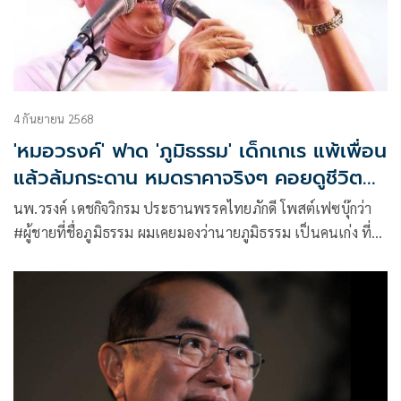
4 กันยายน 2568
'หมอวรงค์' ฟาด 'ภูมิธรรม' เด็กเกเร แพ้เพื่อน
แล้วล้มกระดาน หมดราคาจริงๆ คอยดูชีวิตจะ
จบที่ไหน
นพ.วรงค์ เดชกิจวิกรม ประธานพรรคไทยภักดี โพสต์เฟซบุ๊กว่า
#ผู้ชายที่ชื่อภูมิธรรม ผมเคยมองว่านายภูมิธรรม เป็นคนเก่ง ที่มี
ความรู้ความสามารถ เป็นนักวางแผนกลยุทธ์ มีประสบการณ์มาก
มีอุดมการณ์เพราะเคยเข้าป่า ทำให้นายทักษิณมีความไว้เนื้อเชื่อ
ใจ