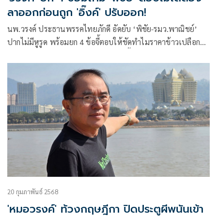
ลาออกก่อนถูก 'อิ๊งค์' ปรับออก!
นพ.วรงค์ ประธานพรรคไทยภักดี อัดยับ ‘พิชัย-รมว.พาณิชย์’
ปากไม่มีหูรูด พร้อมยก 4 ข้อจี้ตอบให้ชัดทำไมราคาข้าวเปลือก
และข้าวสารไม่สัมพันธ์กัน ไม่สามารถชี้แจงและแก้ไขปัญหา
เหล่านี้ได้ ต้องลาออกไป ก่อนจะถูก ‘อุ๊งอิ๊ง’ ปรับออก
20 กุมภาพันธ์ 2568
'หมอวรงค์' ท้วงกฤษฎีกา ปิดประตูผีพนันเข้า