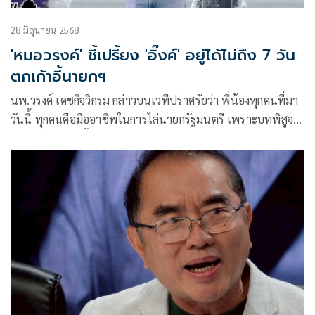
28 มิถุนายน 2568
'หมอวรงค์' ชี้เปรี้ยง 'อิ๊งค์' อยู่ได้ไม่ถึง 7 วัน
ตกเก้าอี้นายกฯ
นพ.วรงค์ เดชกิจวิกรม กล่าวบนเวทีปราศรัยว่า พี่น้องทุกคนที่มา
วันนี้ ทุกคนคือมืออาชีพในการไล่นายกรัฐมนตรี เพราะบทพิสูจน์
ที่ผ่านมา เราไล่ตั้งแต่นายทักษิณ ชินวัตร อดีตนายกรัฐมนตรี
นายสมชาย วงศ์สวัสดิ์ อดีตนายกรัฐมนตรี