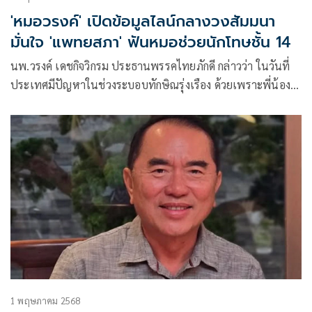
'หมอวรงค์' เปิดข้อมูลไลน์กลางวงสัมมนา
มั่นใจ 'แพทยสภา' ฟันหมอช่วยนักโทษชั้น 14
นพ.วรงค์ เดชกิจวิกรม ประธานพรรคไทยภักดี กล่าวว่า ในวันที่
ประเทศมีปัญหาในช่วงระบอบทักษิณรุ่งเรือง ด้วยเพราะพี่น้อง
ชาวใต้ที่มีหัวใจนักสู้ รักความถูกต้อง รักความเป็นธรรม ออกไป
ต่อสู้จนทำให้สามารถหยุดระบอบทักษิณไ
1 พฤษภาคม 2568