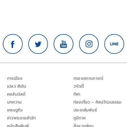
การเมือง
กรองสถานการณ์
เปลว สีเงิน
วาไรตี้
คอลัมนิสต์
กีฬา
บทความ
ท่องเที่ยว – ศิลปวัฒนธรรม
เศรษฐกิจ
ประชาสัมพันธ์
ข่าวพระราชสำนัก
ภูมิภาค
หนังสือพิมพ์
สิ่งแวดล้อม