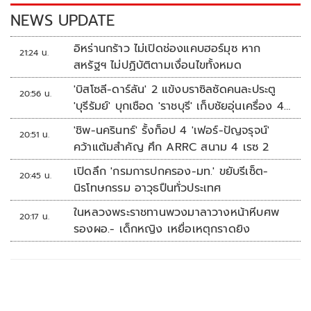
k
k
NEWS UPDATE
อิหร่านกร้าว ไม่เปิดช่องแคบฮอร์มุซ หาก
21:24 น.
สหรัฐฯ ไม่ปฏิบัติตามเงื่อนไขทั้งหมด
'บิสโซลี-ดาร์ลัน' 2 แข้งบราซิลซัดคนละประตู
20:56 น.
'บุรีรัมย์' บุกเชือด 'ราชบุรี' เก็บชัยอุ่นเครื่อง 4
นัดรวด
'ชิพ-นครินทร์' รั้งท็อป 4 'เฟอร์-ปัญจรุจน์'
20:51 น.
คว้าแต้มสำคัญ ศึก ARRC สนาม 4 เรซ 2
เปิดลึก 'กรมการปกครอง-มท.' ขยับรีเซ็ต-
20:45 น.
นิรโทษกรรม อาวุธปืนทั่วประเทศ
ในหลวงพระราชทานพวงมาลาวางหน้าหีบศพ
20:17 น.
รองผอ.- เด็กหญิง เหยื่อเหตุกราดยิง