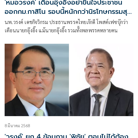
'หมอวรงค์' เตือนอุ๊งอิ๊งอย่าขืนใจประชาชน
ออกกม.กาสิโน รอบนี้หนักกว่านิรโทษกรรมสุด
ซอย
นพ.วรงค์ เดชกิจวิกรม ประธานพรรคไทยภักดี โพสต์เฟซบุ๊กว่า
เตือนนายกอุ๊งอิ๊ง แม้นายกอุ๊งอิ๊ง รวมทั้งพลพรรคหลายคน
8 มีนาคม 2568
'วรงค์' ยก 4 ข้อมถาม 'พิชัย' ตอบไม่ได้ต้อง