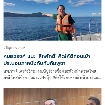
9 มิถุนายน 2569
หมอวรงค์ แนะ 'สีหศักดิ์' คิดให้ดีก่อนเข้า
ประนอมภาคบังคับกับกัมพูชา
นพ.วรงค์ เดชกิจวิกรม สส.บัญชีรายชื่อ และหัวหน้าพรรคไทย
ภักดี โพสต์ข้อความผ่านเฟซบุ๊ก #คิดให้รอบคอบถ้าเข้าประนอม
ภาคบังคับกับกัมพูชา