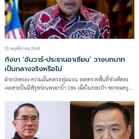
15 พฤศจิกายน 2568
กังขา ‘อันวาร์-ประธานอาเซียน’ วางบทบาท
เป็นกลางจริงหรือไม่
ฝ่ายปกครอง-ความมั่นคงกระทุ่มแบน ออกตรวจพื้นที่ช่วงตีสอง
เจอสายปั่นมีพิรุธก่อนพบยาบ้า 186 เม็ดในกระเป๋า ขยายผลบุก
ค้นบ้านเจอซุกอีก 7,780 เม็ด ผู้ต้องหาหน้าถอดสี ยอมรับทั้งหมด
เป็นของตนเอง