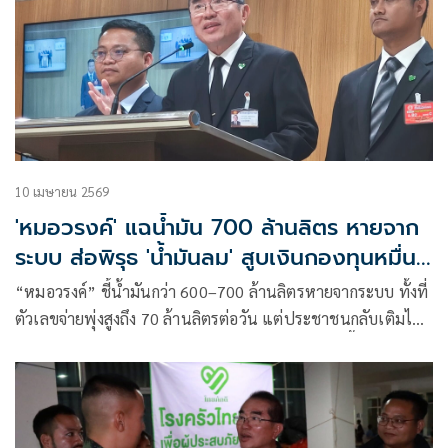
10 เมษายน 2569
'หมอวรงค์' แฉน้ำมัน 700 ล้านลิตร หายจาก
ระบบ ส่อพิรุธ 'น้ำมันลม' สูบเงินกองทุนหมื่น
ล้าน
“หมอวรงค์” ชี้น้ำมันกว่า 600–700 ล้านลิตรหายจากระบบ ทั้งที่
ตัวเลขจ่ายพุ่งสูงถึง 70 ล้านลิตรต่อวัน แต่ประชาชนกลับเติมไม่
ได้ ส่อพิรุธ “น้ำมันลม” โกงกองทุนน้ำมันหมื่นล้าน จี้รัฐตรวจ
บัญชีสต็อกจริงตั้งแต่โรงกลั่นถึงปั๊ม ซัดหน่วยงานรัฐทำงานไม่ตรง
จุด ตั้งคำถามใครอยู่เบื้องหลัง