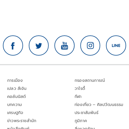
การเมือง
กรองสถานการณ์
เปลว สีเงิน
วาไรตี้
คอลัมนิสต์
กีฬา
บทความ
ท่องเที่ยว – ศิลปวัฒนธรรม
เศรษฐกิจ
ประชาสัมพันธ์
ข่าวพระราชสำนัก
ภูมิภาค
หนังสือพิมพ์
สิ่งแวดล้อม