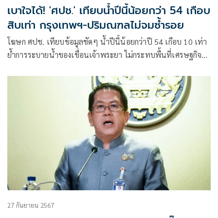
เบาใจได้! 'ศปช.' เทียบน้ำปีนี้น้อยกว่า 54 เกือบ
สิบเท่า กรุงเทพฯ-ปริมณฑลไม่จมซ้ำรอย
โฆษก ศปช. เทียบข้อมูลชัดๆ น้ำปีนี้น้อยกว่าปี 54 เกือบ 10 เท่า
ย้ำการระบายน้ำของเขื่อนเจ้าพระยา ไม่กระทบพื้นที่เศรษฐกิจ
สำคัญ ขอคนกรุงเทพ และปริมณฑลมั่นใจไม่เกิดแบบปี 54
แน่นอน
27 กันยายน 2567