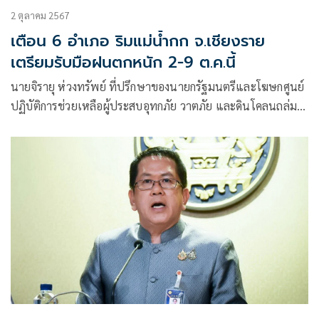
2 ตุลาคม 2567
เตือน 6 อำเภอ ริมแม่น้ำกก จ.เชียงราย
เตรียมรับมือฝนตกหนัก 2-9 ต.ค.นี้
นายจิรายุ ห่วงทรัพย์ ที่ปรึกษาของนายกรัฐมนตรีและโฆษกศูนย์
ปฏิบัติการช่วยเหลือผู้ประสบอุทกภัย วาตภัย และดินโคลนถล่ม
หรือ ศปช. และ ศปช. ส่วนหน้าจังหวัดเชียงราย เปิดเผย ว่าจาก
การคาดการณ์ของกรมอุตุนิยมวิทยา