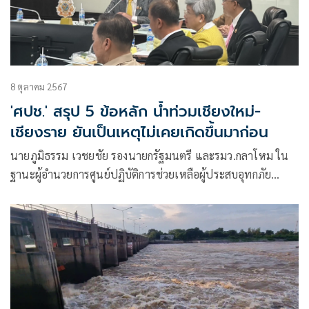
8 ตุลาคม 2567
'ศปช.' สรุป 5 ข้อหลัก น้ำท่วมเชียงใหม่-
เชียงราย ยันเป็นเหตุไม่เคยเกิดขึ้นมาก่อน
นายภูมิธรรม เวชยชัย รองนายกรัฐมนตรี และรมว.กลาโหม ใน
ฐานะผู้อำนวยการศูนย์ปฏิบัติการช่วยเหลือผู้ประสบอุทกภัย
วาตภัย และดินโคลนถล่ม (ศปช.) แถลงผลการประชุมว่าที่
ประชุมมีการประมวลวิเคราะห์สถานการณ์