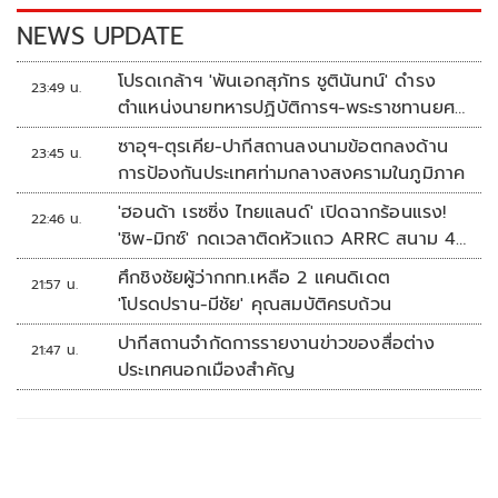
k
k
NEWS UPDATE
โปรดเกล้าฯ 'พันเอกสุภัทร ชูตินันทน์' ดำรง
23:49 น.
ตำแหน่งนายทหารปฏิบัติการฯ-พระราชทานยศ
'พลตรี'
ซาอุฯ-ตุรเคีย-ปากีสถานลงนามข้อตกลงด้าน
23:45 น.
การป้องกันประเทศท่ามกลางสงครามในภูมิภาค
'ฮอนด้า เรซซิ่ง ไทยแลนด์' เปิดฉากร้อนแรง!
22:46 น.
'ชิพ-มิกซ์' กดเวลาติดหัวแถว ARRC สนาม 4
ที่มัลดาลิกา
ศึกชิงชัยผู้ว่ากกท.เหลือ 2 แคนดิเดต
21:57 น.
'โปรดปราน-มีชัย' คุณสมบัติครบถ้วน
ปากีสถานจำกัดการรายงานข่าวของสื่อต่าง
21:47 น.
ประเทศนอกเมืองสำคัญ