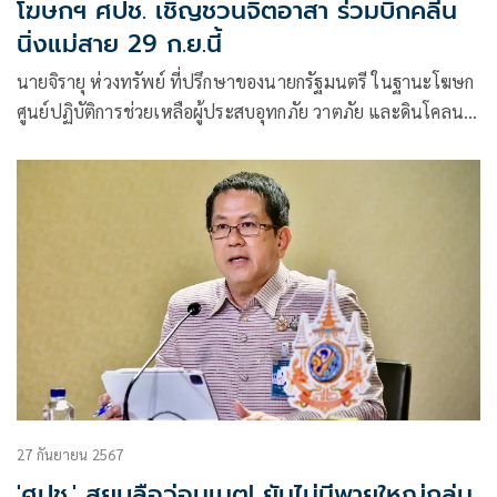
โฆษกฯ ศปช. เชิญชวนจิตอาสา ร่วมบิ๊กคลีน
นิ่งแม่สาย 29 ก.ย.นี้
นายจิรายุ ห่วงทรัพย์ ที่ปรึกษาของนายกรัฐมนตรี ในฐานะโฆษก
ศูนย์ปฏิบัติการช่วยเหลือผู้ประสบอุทกภัย วาตภัย และดินโคลน
ถล่ม (ศปช.) เปิดเผยว่า
27 กันยายน 2567
'ศปช.' สยบลือว่อนเนต! ยันไม่มีพายุใหญ่ถล่ม