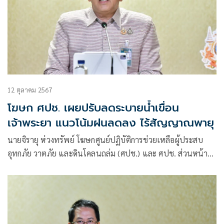
12 ตุลาคม 2567
โฆษก ศปช. เผยปรับลดระบายน้ำเขื่อน
เจ้าพระยา แนวโน้มฝนลดลง ไร้สัญญาณพายุ
นายจิรายุ ห่วงทรัพย์ โฆษกศูนย์ปฏิบัติการช่วยเหลือผู้ประสบ
อุทกภัย วาตภัย และดินโคลนถล่ม (ศปช.) และ ศปช. ส่วนหน้า
เปิดเผยว่า จากปริมาณฝนและจำนวนน้ำที่ไหลผ่านเหนือเขื่อน
เจ้าพระยา สถานี C.2 นครสวรรค์ 2,225 ลบ.ม./วินาที