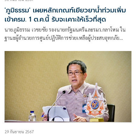
'ภูมิธรรม' เผยหลักเกณฑ์เยียวยาน้ำท่วมเพิ่ม
เข้าครม. 1 ต.ค.นี้ รับจะเคาะให้เร็วที่สุด
นายภูมิธรรม เวชยชัย รองนายกรัฐมนตรีและรมว.กลาโหม ใน
ฐานะผู้อำนวยการศูนย์ปฏิบัติการช่วยเหลือผู้ประสบอุทกภัย
วาตภัย และดินโคลนถล่ม​ (ศปช.​) กล่าวถึงการขยายกรอบวงเงิน
เยียวยา​ ให้กับประชาชนที่ประสบปัญหาอุทกภัย​ว่า
29 กันยายน 2567