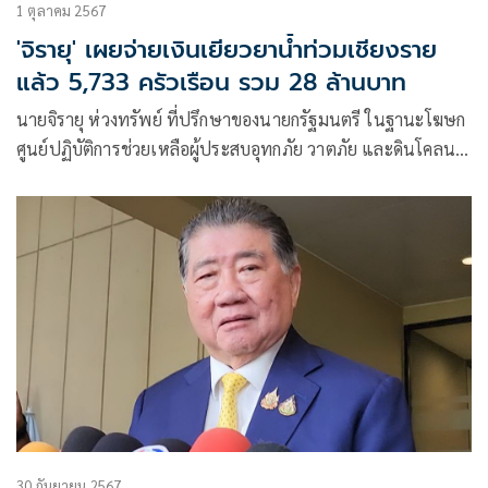
1 ตุลาคม 2567
'จิรายุ' เผยจ่ายเงินเยียวยาน้ำท่วมเชียงราย
แล้ว 5,733 ครัวเรือน รวม 28 ล้านบาท
นายจิรายุ ห่วงทรัพย์ ที่ปรึกษาของนายกรัฐมนตรี ในฐานะโฆษก
ศูนย์ปฏิบัติการช่วยเหลือผู้ประสบอุทกภัย วาตภัย และดินโคลน
ถล่ม (ศปช.) และ ศปช. ส่วนหน้าจังหวัดเชียงราย เปิดเผย ว่าที่
ประชุม ศปช. วันเดียวกันนี้ได้เน้นย้ำการระบายน้ำของเขื่อน
ขนาดใหญ่ต่าง ๆ
30 กันยายน 2567