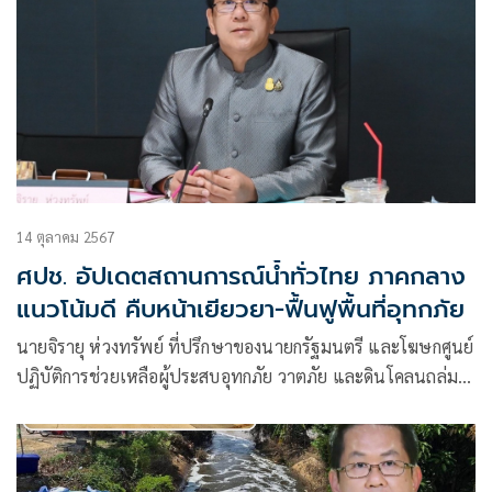
14 ตุลาคม 2567
ศปช. อัปเดตสถานการณ์น้ำทั่วไทย ภาคกลาง
แนวโน้มดี คืบหน้าเยียวยา-ฟื้นฟูพื้นที่อุทกภัย
นายจิรายุ ห่วงทรัพย์ ที่ปรึกษาของนายกรัฐมนตรี และโฆษกศูนย์
ปฏิบัติการช่วยเหลือผู้ประสบอุทกภัย วาตภัย และดินโคลนถล่ม
หรือ ศปช. และ ศปช. ส่วนหน้าจังหวัดเชียงราย เปิดเผยว่า จาก
ปริมาณฝนที่ยังตกหนักถึงหนักมากในพื้นที่ภาคใต้ในช่วงนี้