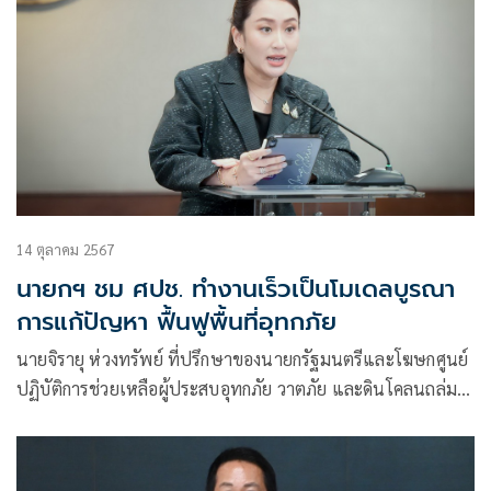
14 ตุลาคม 2567
นายกฯ ชม ศปช. ทำงานเร็วเป็นโมเดลบูรณา
การแก้ปัญหา ฟื้นฟูพื้นที่อุทกภัย
นายจิรายุ ห่วงทรัพย์ ที่ปรึกษาของนายกรัฐมนตรีและโฆษกศูนย์
ปฏิบัติการช่วยเหลือผู้ประสบอุทกภัย วาตภัย และดินโคลนถล่ม
หรือ ศปช. เปิดเผยว่า น.ส.แพทองธาร ชินวัตร นายกรัฐมนตรี
ชื่นชมการทำงานของ ศปช.ในการแก้ปัญหาให้ประชาชนที่
ประสบอุทกภัย โ