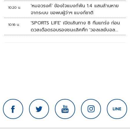
'หมอวรงค์' ข้องใจแบงก์พัน 1.4 แสนล้านหาย
10:20 น.
จากระบบ ขอพบผู้ว่าฯ แบงก์ชาติ
'SPORTS LIFE' เปิดเส้นทาง 8 ทีมแกร่ง ก่อน
10:16 น.
ดวลเดือดรอบรองชนะเลิศศึก 'วอลเลย์บอล
นักเรียน แชมป์กีฬา 7HD 2026'