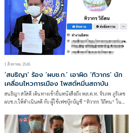
1 สิงหาคม 2565
‘สนธิญา’ ร้อง ‘ผบช.ก.’ เอาผิด ‘ทิวากร’ นัก
เคลื่อนไหวการเมือง โพสต์หมิ่นสถาบัน
สนธิญา สวัสดี เดินทางเข้ายื่นหนังสือถึง พล.ต.ท. จิรภพ ภูริเดช
ผบช.ก.ให้ดำเนินคดี กับ ผู้ใช้เฟซบุ๊กบัญชี “ทิวากร วิถีตน” ใน
ความผิดกฎหมายอาญา มาตรา 112 มาตรา 116 และ
พรบ.คอมพิวเตอร์