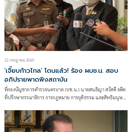
22 กรกฎาคม 2565
'เจี๊ยบก้าวไกล' โดนแล้ว! ร้อง ผบช.น. สอบ
อภิปรายพาดพิงสถาบัน
ที่กองบัญชาการตำรวจนครบาล (บช.น.) นายสนธิญา สวัสดี อดีต
ที่ปรึกษากรรมาธิการ การกฎหมาย การยุติธรรม และสิทธิมนุษย
ชน สภาผู้แทนราษฎร ยื่นหนังสือถึง พล.ต.ท.สำราญ นวลมา
ผบช.น.