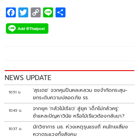
F
T
C
Li
S
ac
wi
o
n
h
e
tt
p
e
ar
b
er
y
e
o
Li
o
n
k
k
NEWS UPDATE
'สุรเดช' จวกคุมปืนหละหลวม ชงจำกัดกระสุน-
10:51 น.
ยกระดับความปลอดภัย รร.
จากยุค 'กลัวไม้เรียว' สู่ยุค 'เด็กไม่กลัวครู'
10:45 น.
ชำแหละปัญหาวินัย หรือไม้เรียวต้องกลับมา?
นักวิชาการ มธ. ห่วงเหตุรุนแรงถี่ คนไทยเสี่ยง
10:37 น.
หวาดระแวงทั้งสังคม