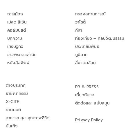
การเมือง
กรองสถานการณ์
เปลว สีเงิน
วาไรตี้
คอลัมนิสต์
กีฬา
บทความ
ท่องเที่ยว – ศิลปวัฒนธรรม
เศรษฐกิจ
ประชาสัมพันธ์
ข่าวพระราชสำนัก
ภูมิภาค
หนังสือพิมพ์
สิ่งแวดล้อม
ต่างประเทศ
PR & PRESS
อาชญากรรม
เกี่ยวกับเรา
X-CITE
ติดต่อและ สนับสนุน
ยานยนต์
สาธารณสุข-คุณภาพชีวิต
Privacy Policy
บันเทิง