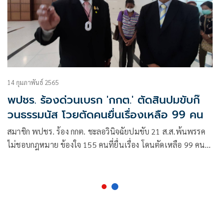
14 กุมภาพันธ์ 2565
พปชร. ร้องด่วนเบรก 'กกต.' ตัดสินปมขับก๊
วนธรรมนัส โวยตัดคนยื่นเรื่องเหลือ 99 คน
สมาชิก พปชร. ร้อง กกต. ชะลอวินิจฉัยปมขับ 21 ส.ส.พ้นพรรค
ไม่ชอบกฎหมาย ข้องใจ 155 คนที่ยื่นเรื่อง โดนตัดเหลือ 99 คน
อาจทำให้คำร้องต้องตกไป