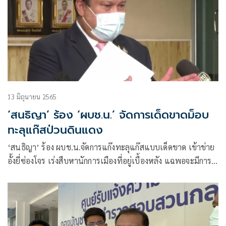
13 มิถุนายน 2565
‘สนธิญา’ ร้อง ‘ผบช.น.’ จัดการเด็ดขาดม็อบ
ทะลุแก๊สป่วนดินแดง
‘สนธิญา’ ร้อง ผบช.น.จัดการแก๊งทะลุแก๊สแบบเด็ดขาด เข้าข่าย
อั้งยี่ซ่องโจร เร่งสืบหานักการเมืองที่อยู่เบื้องหลัง แฉพอจะมีการ
อภิปรายแก๊งป่วนจะออกมาทันที