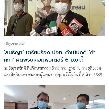
5 มิถุนายน 2565
‘สนธิญา’ เตรียมร้อง ปอท. ดำเนินคดี ‘คำ
ผกา’ ผิดพรบ.คอมพิวเตอร์ 6 มิ.ย.นี้
สนธิญา สวัสดี ที่ปรึกษากรรมาธิการ การกฎหมาย การยุติธรรม
และสิทธิมนุษยชนสภาผู้แทนราษฎร แจ้งในวันที่ 6 มิ.ย. 2565
เวลา 10.30 น. จะเดินทางไปที่ ตำรวจปอท.