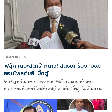
5 กันยายน 2565
'ฟลุ๊ค เดอะสตาร์' หนาว! สนธิญาร้อง 'บช.น.'
สอบโพสต์ขยี้ 'บิ๊กตู่'
‘สนธิญา’ ร้อง บช.น. ตรวจสอบ ‘ฟลุ๊ค เดอะสตาร์’ ตาม
พ.ร.บ.คอมพิวเตอร์ โพสต์เฟซบุ๊กพาดพิง ‘บิ๊กตู่’ ไม่เป็นความ
จริง ปรามเพื่อไทยรอศาล รธน. วินิจฉัยปม 8 ปีนายกฯ ให้เสร็จ
ก่อน