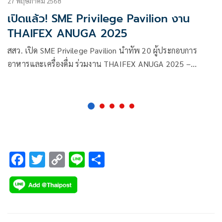
27 พฤษภาคม 2568
เปิดแล้ว! SME Privilege Pavilion งาน
THAIFEX ANUGA 2025
สสว. เปิด SME Privilege Pavilion นำทัพ 20 ผู้ประกอบการ
อาหารและเครื่องดื่ม ร่วมงาน THAIFEX ANUGA 2025 –
BEYOND FOOD EXPREIENCE เปิดตลาดจับคู่ผู้ค้าต่างประเทศ
27-31 พ.ค. 2568 นี้
F
T
C
Li
S
ac
wi
o
n
h
e
tt
p
e
ar
b
er
y
e