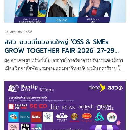
23 เมษายน 2569
สสว. ชวนเที่ยวงานใหญ่ 'OSS & SMEs
GROW TOGETHER FAIR 2026' 27-29
เม.ย.2569 ณ ศูนย์ราชการเฉลิมพระเกียรติฯ
ผศ.ดร.เชษฐา ทรัพย์เย็น อาจารย์ภาควิชาการบริหารและจัดการ
อาคารบี ถนนแจ้งวัฒนะ รวมสุดยอดเอสเอ็
เมือง วิทยาลัยพัฒนามหานคร มหาวิทยาลัยนวมินทราธิราช ให้
มอีทั่วประเทศกว่า 280 ร้านค้า ช้อปครบ จบใน
ความเห็น หลัง Moody’s Rating ปรับ Outlook ประเทศไทย
ที่เดียว พร้อมกิจกรรมส่งเสริมธุรกิจครบวงจร
จากเชิงลบ สู่มั่นคง