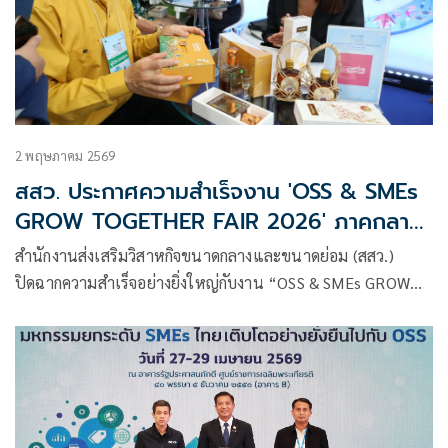
ธุรกิจครบวงจร
2 พฤษภาคม 2569
สสว. ประกาศความสำเร็จงาน 'OSS & SMEs
GROW TOGETHER FAIR 2026' ภาคกลาง
กระตุ้นเศรษฐกิจหมุนเวียนกว่า 15 ล้านบาท
สำนักงานส่งเสริมวิสาหกิจขนาดกลางและขนาดย่อม (สสว.)
พร้อมส่งไม้ต่อบุกนครสวรรค์ 15-17 พ.ค.นี้
ปิดฉากความสำเร็จอย่างยิ่งใหญ่กับงาน “OSS & SMEs GROW
TOGETHER FAIR 2026 มหกรรมยกระดับ SMEs ไทย เติบโต
อย่างยั่งยืนไปกับ OSS” ครั้งที่ 1 ภาคกลาง ณ ศูนย์ราชการฯ
แจ้งวัฒนะ