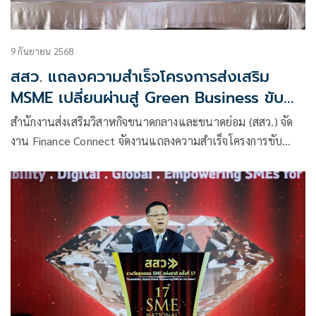
9 กันยายน 2568
สสว. แถลงความสำเร็จโครงการส่งเสริม
MSME เปลี่ยนผ่านสู่ Green Business ขับ
เคลื่อนผู้ประกอบการสู่ธุรกิจสีเขียว พร้อม
สำนักงานส่งเสริมวิสาหกิจขนาดกลางและขนาดย่อม (สสว.) จัด
รับมือกติกาการค้าโลกใหม่สู่ตลาดสากล
งาน Finance Connect จัดงานแถลงความสำเร็จโครงการขับ
เคลื่อนให้ MSME ปรับเปลี่ยนธุรกิจให้ตอบสนองต่อมาตรฐาน/
การกีดกันทางการค้า ปีงบประมาณ 2568