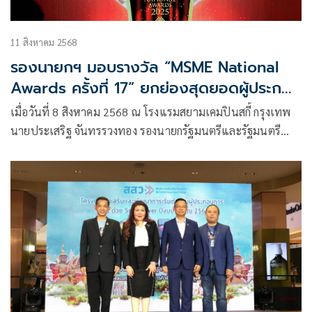
11 สิงหาคม 2568
รองนายกฯ มอบรางวัล “MSME National
Awards ครั้งที่ 17” ยกย่องสุดยอดผู้ประกอบ
การไทย ขับเคลื่อนเศรษฐกิจสู่สากล
เมื่อวันที่ 8 สิงหาคม 2568 ณ โรงแรมสยามเคมปินสกี้ กรุงเทพ
นายประเสริฐ จันทรรวงทอง รองนายกรัฐมนตรีและรัฐมนตรี
ว่าการกระทรวงดิจิทัลเพื่อเศรษฐกิจและสังคม ในฐานะประธาน
กรรมการส่งเสริมวิสาหกิจขนาดกลางและขนาดย่อม เป็น
ประธานมอบรางวัลสุดยอดผู้ประกอบการ SMEs ไทย ภายใต้การ
ขับเคลื่อนโดย สสว. ผนึกกำลัง มธ. ดำเนินงานโครงการ MSME
National Awards ปีงบประมาณ 2568