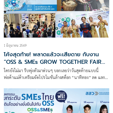
1 มิถุนายน 2569
โค้งสุดท้าย! พลาดแล้วจะเสียดาย กับงาน
“OSS & SMEs GROW TOGETHER FAIR
2026” @อุดรธานี
ใครยังไม่มา รีบพุ่งตัวมาด่วนๆ บอกเลยว่าวันสุดท้ายแบบนี้
พ่อค้าแม่ค้าเตรียมจัดโปรโมชันล้างสต็อก “นาทีทอง” ลด แลก
แจก แถม กันแบบจุกๆ แน่นอน!