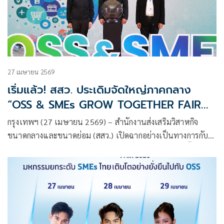
27 เมษายน 2569
เริ่มแล้ว! สสว. ประเดิมจัดใหญ่ภาคกลาง
“OSS & SMEs GROW TOGETHER FAIR
2026” Grand Opening ปักหมุดศูนย์ราชกา
กรุงเทพฯ (27 เมษายน 2569) – สำนักงานส่งเสริมวิสาหกิจ
รฯ แจ้งวัฒนะ 27 - 29 เม.ย. นี้ ยกทัพ 280
ขนาดกลางและขนาดย่อม (สสว.) เปิดฉากอย่างเป็นทางการกับ
เอสเอ็มอี สุดยอดของดีทั่วประเทศ เสริม
งาน “OSS & SMEs GROW TOGETHER FAIR 2026” ครั้งที่ 1
แกร่งธุรกิจครบวงจร