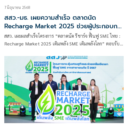
7 มิถุนายน 2568
สสว.-มธ. เผยความสำเร็จ ตลาดนัด
Recharge Market 2025 ช่วยผู้ประกอบการ
เอสเอ็มอีก้าวผ่านวิกฤติจากสาธารณภัย
สสว. เผยผลสำเร็จโครงการ “ตลาดนัด รีชาร์จ ฟื้นฟู SME ไทย :
Recharge Market 2025 เติมพลัง SME เติมพลังโลก” ตอบรับ
ล้นหลาม ผู้ประกอบการกว่า 380 ราย จากทั่วประเทศส่งเสียง
ขอบคุณ โครงการกระตุ้นเศรษฐกิจและช่วยเหลือเยียวยาฟื้นฟู
SME จากสาธารณภัย ปี 2567 จำนวน 2 ครั้งที่ผ่านมา ทั้งที่ศูนย์
ราชการ แจ้งวัฒนะ อาคารบี และโรบินสัน ศรีสมาน นนทบุรี