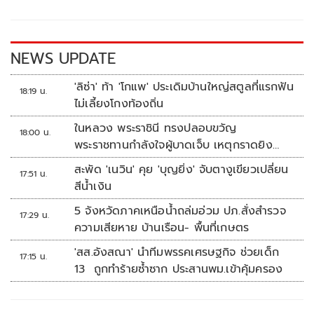
o
Li
o
n
k
k
NEWS UPDATE
'ลิซ่า' ท้า 'โกแพ' ประเดิมบ้านใหญ่สตูลที่แรกฟัน
18:19 น.
ไม่เลี้ยงโกงท้องถิ่น
ในหลวง พระราชินี ทรงปลอบขวัญ
18:00 น.
พระราชทานกำลังใจผู้บาดเจ็บ เหตุกราดยิง
รร.เทพศิรินทร์นนทบุรี
สะพัด 'เนวิน' คุย 'บุญยิ่ง' จับตางูเขียวเปลี่ยน
17:51 น.
สีน้ำเงิน
5 จังหวัดภาคเหนือน้ำถล่มอ่วม ปภ.สั่งสำรวจ
17:29 น.
ความเสียหาย บ้านเรือน- พื้นที่เกษตร
'สส.อังสณา' นำทีมพรรคเศรษฐกิจ ช่วยเด็ก
17:15 น.
13 ถูกทำร้ายซ้ำซาก ประสานพม.เข้าคุ้มครอง