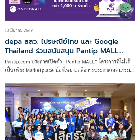
13 มีนาคม 2569
depa สสว. ไปรษณีย์ไทย และ Google
Thailand ร่วมสนับสนุน Pantip MALL
แพลตฟอร์มไทย ให้เป็นทางเลือก
Pantip.com ประกาศเปิดตัว “Pantip MALL” โครงการที่ไม่ได้
Marketplace ไทย ส่งเสริมเศรษฐกิจดิจิทัล
เป็นเพียง Marketplace น้องใหม่ แต่คือการประกาศเจตนารมณ์
ในการทวงคืน “อธิปไตยทางแพลตฟอร์ม” ให้กลับมาอยู่ในมือ
คนไทย