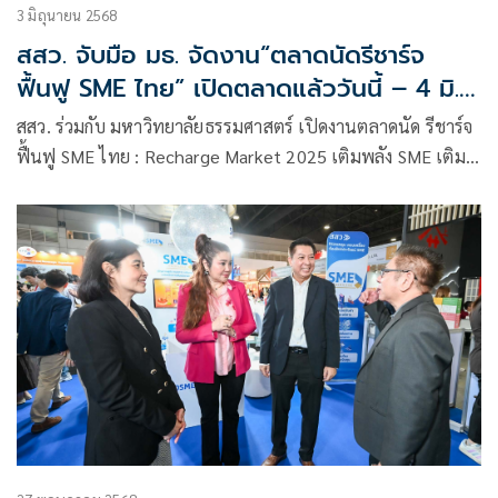
3 มิถุนายน 2568
สสว. จับมือ มธ. จัดงาน“ตลาดนัดรีชาร์จ
ฟื้นฟู SME ไทย” เปิดตลาดแล้ววันนี้ – 4 มิ.ย.
ณ ศูนย์การค้าโรบินสัน ศรีสมาน
สสว. ร่วมกับ มหาวิทยาลัยธรรมศาสตร์ เปิดงานตลาดนัด รีชาร์จ
ฟื้นฟู SME ไทย : Recharge Market 2025 เติมพลัง SME เติม
พลังโลก”