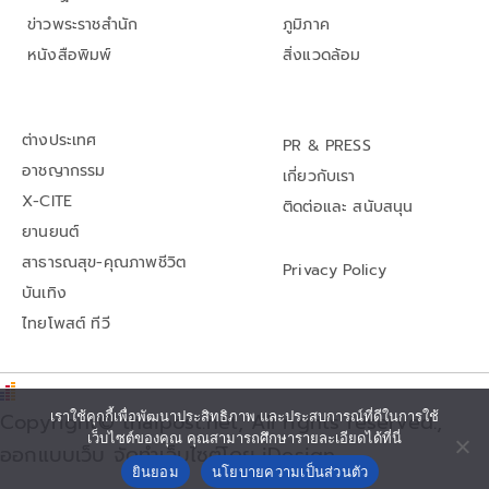
ข่าวพระราชสำนัก
ภูมิภาค
หนังสือพิมพ์
สิ่งแวดล้อม
ต่างประเทศ
PR & PRESS
อาชญากรรม
เกี่ยวกับเรา
X-CITE
ติดต่อและ สนับสนุน
ยานยนต์
สาธารณสุข-คุณภาพชีวิต
Privacy Policy
บันเทิง
ไทยโพสต์ ทีวี
Copyright© thaipost.net, All rights reserved.,
เราใช้คุกกี้เพื่อพัฒนาประสิทธิภาพ และประสบการณ์ที่ดีในการใช้
เว็บไซต์ของคุณ คุณสามารถศึกษารายละเอียดได้ที่นี่
ออกแบบเว็บ จัดทำเว็บไซต์โดย iDesign
ยินยอม
นโยบายความเป็นส่วนตัว