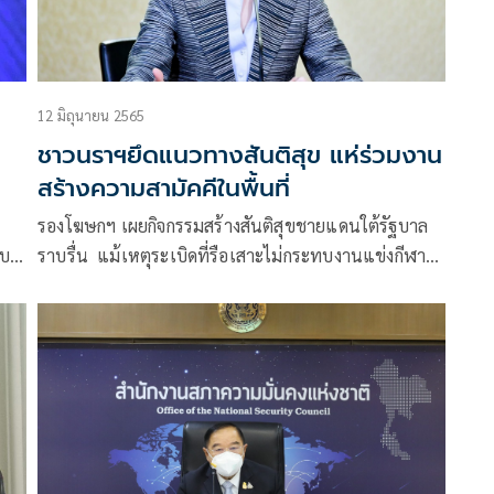
12 มิถุนายน 2565
ชาวนราฯยึดแนวทางสันติสุข แห่ร่วมงาน
สร้างความสามัคคีในพื้นที่
รองโฆษกฯ เผยกิจกรรมสร้างสันติสุขชายแดนใต้รัฐบาล
ิบ
ราบรื่น แม้เหตุระเบิดที่รือเสาะไม่กระทบงานแข่งกีฬา
ชาวนราธิวาสแห่ร่วมงานคึกคัก