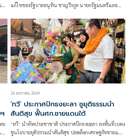
น
แก้ไขของรัฐบาลอนุทิน ชาญวีรกูล นายกรัฐมนตรีและ
รมว.มหาดไทย ก็คือ “สถานการณ์ความไม่สงบเรียบร้อย
ในพื้นที่จังหวัดชายแดนภาคใต้”
26 มกราคม 2569
'ทวี' ประกาศปักธงยะลา ชูยุติธรรมนำ
ขฯ
สันติสุข ฟื้นศก.ชายแดนใต้
ไทย
‘ทวี’ นำทัพประชาชาติ ประกาศปักธงยะลา ลงพื้นที่เบตง
แต่ง
ชูนโยบายยุติธรรมนำสันติสุข ปลดล็อกเศรษฐกิจชายแดน