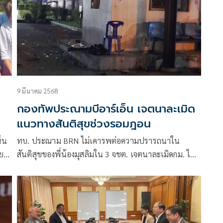
9 มีนาคม 2568
กองทัพประณามบีอาร์เอ็น เจตนาละเมิด
แนวทางสันติสุขช่วงรอมฎอน
ห็น
ทบ. ประณาม BRN ไม่เคารพต่อความปรารถนาใน
ย-
สันติสุขของพี่น้องมุสลิมใน 3 จชต. เจตนาละเมิดกม. ไม่
ให้ความร่วมมือกับการสื่อสารของรัฐให้ยุติความรุนแรง
ช่วงรอมฎอน