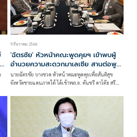
9 ธันวาคม 2566
์
'ฉัตรชัย' หัวหน้าคณะพูดคุยฯ เข้าพบผู้
อำนวยความสะดวกมาเลเซีย สานต่อพูด
คุยสันติภาพ
ด
นายฉัตรชัย บางชวด หัวหน้าคณะพูดคุยเพื่อสันติสุข
จังหวัดชายแดนภาคใต้ ได้เข้าพล.อ. ตันซรี ดาโต๊ะ สรี
คน
ซุลกิฟลี ไซนัล อะบีดิน ผู้อำนวยความสะดวกใ