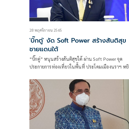
28 พฤศจิกายน 2565
'บิ๊กตู่' งัด Soft Power สร้างสันติสุข
ชายแดนใต้
“บิ๊กตู่” หนุนสร้างสันติสุขใต้ ผ่าน Soft Power จุด
ประกายการท่องเที่ยวในพื้นที่ ประโคมเมืองนราฯ หย
หมอก หยอกเมฆ และแสงแรกแห่งปี