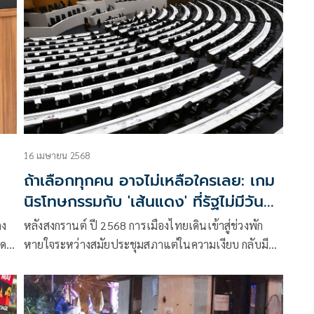
16 เมษายน 2568
ถ้าเลือกทุกคน อาจไม่เหลือใครเลย: เกม
นิรโทษกรรมกับ 'เส้นแดง' ที่รัฐไม่มีวัน
ถอย
คง
หลังสงกรานต์ ปี 2568 การเมืองไทยเดินเข้าสู่ช่วงพัก
แดน
หายใจระหว่างสมัยประชุมสภาแต่ในความเงียบ กลับมี
ก
แรงกระเพื่อมจาก ร่างกฎหมายนิรโทษกรรม ที่ถูกบรรจุไว้
ง
ถึง 4 ฉบับ บนโต๊ะสภา