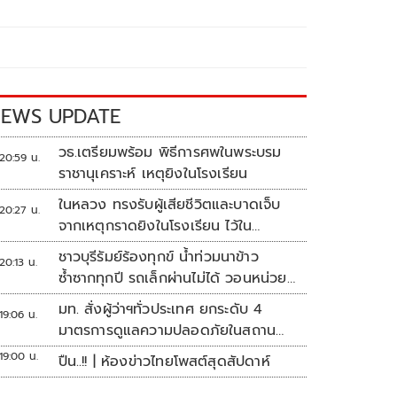
EWS UPDATE
วธ.เตรียมพร้อม พิธีการศพในพระบรม
20:59 น.
ราชานุเคราะห์ เหตุยิงในโรงเรียน
ในหลวง ทรงรับผู้เสียชีวิตและบาดเจ็บ
20:27 น.
จากเหตุกราดยิงในโรงเรียน ไว้ใน
พระบรมราชานุเคราะห์
ชาวบุรีรัมย์ร้องทุกข์ น้ำท่วมนาข้าว
20:13 น.
ซ้ำซากทุกปี รถเล็กผ่านไม่ได้ วอนหน่วย
งานเร่งแก้ไข
มท. สั่งผู้ว่าฯทั่วประเทศ ยกระดับ 4
19:06 น.
มาตรการดูแลความปลอดภัยในสถาน
ศึกษา
19:00 น.
ปืน..!! | ห้องข่าวไทยโพสต์สุดสัปดาห์