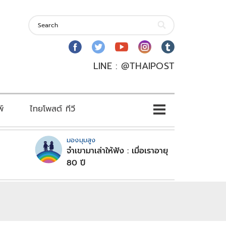
LINE : @THAIPOST
พ์
ไทยโพสต์ ทีวี
มองมุมสูง
จำเขามาเล่าให้ฟัง : เมื่อเราอายุ
80 ปี