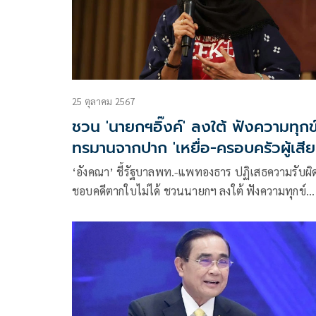
25 ตุลาคม 2567
ชวน 'นายกฯอิ๊งค์' ลงใต้ ฟังความทุกข
ทรมานจากปาก 'เหยื่อ-ครอบครัวผู้เสีย
ชีวิต'
‘อังคณา’ ชี้รัฐบาลพท.-แพทองธาร ปฏิเสธความรับผิ
ชอบคดีตากใบไม่ได้ ชวนนายกฯ ลงใต้ ฟังความทุกข์
ทรมานจากปากเหยื่อ-ครอบครัวผู้เสียชีวิต เตือนระวัง
รู้สึกไม่เป็นธรรม อาจเข้าร่วมขบวนการก่อเหตุ