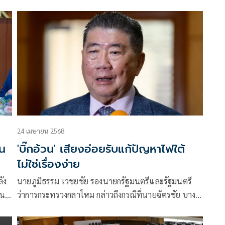
ใต้
24 เมษายน 2568
ุน
'บิ๊กอ้วน' เสียงอ่อยรับแก้ปัญหาไฟใต้
ไม่ใช่เรื่องง่าย
ัง
นายภูมิธรรม เวชยชัย รองนายกรัฐมนตรีและรัฐมนตรี
สนา
ว่าการกระทรวงกลาโหม กล่าวถึงกรณีที่นายฉัตรชัย บาง
าม
ชวด เลขาธิการสภาความมั่นคงแห่งชาติ (สมช.) เข้าร่วม
การประชุมสภาความมั่นคงอาเซียนที่มาเลเซีย