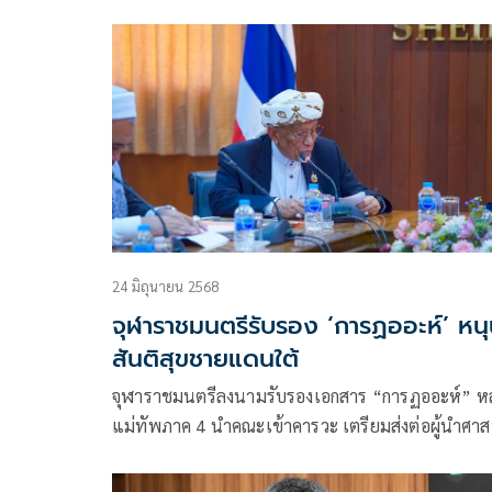
ตั้งหัวหน้าการพูดคุยสั
24 มิถุนายน 2568
จุฬาราชมนตรีรับรอง ‘การฏออะห์’ หน
สันติสุขชายแดนใต้
จุฬาราชมนตรีลงนามรับรองเอกสาร “การฏออะห์” หล
แม่ทัพภาค 4 นำคณะเข้าคารวะ เตรียมส่งต่อผู้นำศา
5 จังหวัดชายแดนใต้ ขับเคลื่อนสันติสุขด้วยหลักอิสล