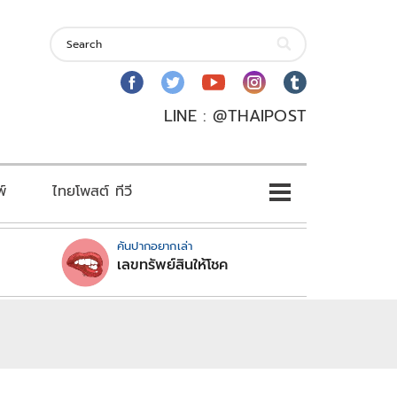
LINE : @THAIPOST
พ์
ไทยโพสต์ ทีวี
คันปากอยากเล่า
เลขทรัพย์สินให้โชค