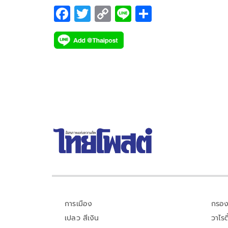
F
T
C
Li
S
ac
wi
o
n
h
e
tt
p
e
ar
b
er
y
e
o
Li
o
n
k
k
การเมือง
กรอง
เปลว สีเงิน
วาไรตี