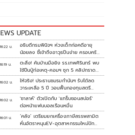
EWS UPDATE
อธิบดีกรมพินิจฯ ห่วงเด็กก่อคดีอายุ
16:22 น.
น้อยลง ชี้เข้าถึงอาวุธปืนง่าย ครอบครัว
แตกแยกเป็นชนวนสำคัญ
ตะลึง! ค้นบ้านมือยิง รร.เทพศิรินทร์ พบ
16:19 น.
ใช้ปืนปู่ก่อเหตุ-คอมฯ ซุก 5 คลิปกราด
ยิง
ให้จริง! ประธานชมรมกำนันฯ รับได้ลด
16:02 น.
วาระเหลือ 5 ปี วอนฟื้นกองทุนสตรี
อำเภอละล้าน
'ซาลาห์' ตัวเปิดกับ 'แทร็บซอนสปอร์'
16:02 น.
ต่อหน้าแฟนบอลเรือนหมื่น
‘คลัง’ เตรียมยกเครื่องภาษีสรรพสามิต
16:01 น.
หั่นอัตราหนุนEV-อุตสาหกรรมใหม่ปัก
หมุดไทย