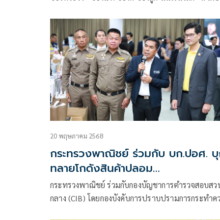
เดือนจับของเถื่อนเฉียด 6,000 รายการ รวมมูลค่าคว
เสียหายฯกว่า 55,000,000 บาท !!
20 พฤษภาคม 2568
กระทรวงพาณิชย์ ร่วมกับ บก.ปอศ. บ
ทลายโกดังสินค้าปลอม
เครื่องหมายการค้า กว่า 78,000 ชิ้น
กระทรวงพาณิชย์ ร่วมกับกองบัญชาการตำรวจสอบสว
มูลค่ากว่า 52 ล้านบาท
กลาง (CIB) โดยกองบังคับการปราบปรามการกระทำค
ผิดเกี่ยวกับอาชญากรรมทางเศรษฐกิจ (บก.ปอศ.) แถ