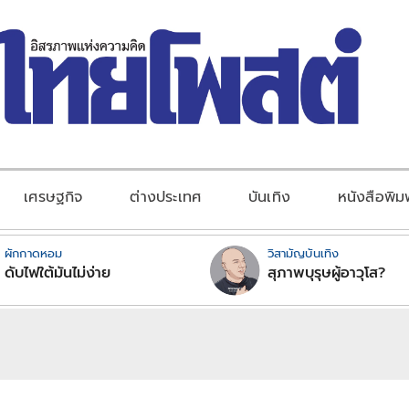
เศรษฐกิจ
ต่างประเทศ
บันเทิง
หนังสือพิม
ผักกาดหอม
วิสามัญบันเทิง
ดับไฟใต้มันไม่ง่าย
สุภาพบุรุษผู้อาวุโส?