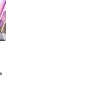
ิด
น์
งกัน
ช้