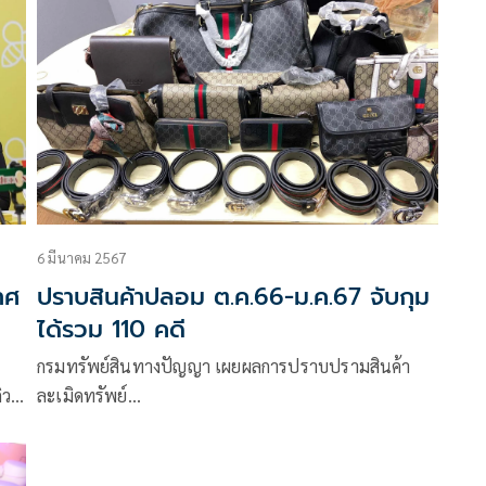
น
6 มีนาคม 2567
าศ
ปราบสินค้าปลอม ต.ค.66-ม.ค.67 จับกุม
ได้รวม 110 คดี
กรมทรัพย์สินทางปัญญา เผยผลการปราบปรามสินค้า
ิว
ละเมิดทรัพย์…
ยใน
ด