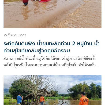
25 กันยายน 2567
ระทึกคันดินพัง น้ำยมทะลักท่วม 2 หมู่บ้าน น้ำ
ท่วมสุโขทัยกลับสู่วิกฤติอีกรอบ
สถานการณ์น้ำท่วมที่ จ.สุโขทัย ได้กลับเข้าสู่ภาวะวิกฤติอีกครั้ง
หลังมีน้ำเหนือไหลลงมาสมทบแม่น้ำยมที่สุโขทัย ทำให้ระดับน้ำ
เพิ่มสูงขึ้น และกระแสน้ำที่ไหลแรงยังได้กัดเซาะแนวคันดินพัง
อีกหลายจุด