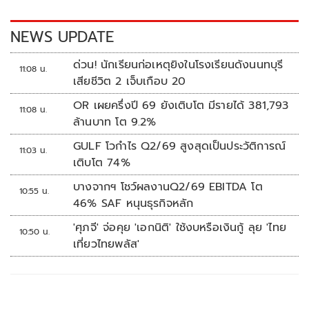
o
n
k
k
NEWS UPDATE
ด่วน! นักเรียนก่อเหตุยิงในโรงเรียนดังนนทบุรี
11:08 น.
เสียชีวิต 2 เจ็บเกือบ 20
OR เผยครึ่งปี 69 ยังเติบโต มีรายได้ 381,793
11:08 น.
ล้านบาท โต 9.2%
GULF โวกำไร Q2/69 สูงสุดเป็นประวัติการณ์
11:03 น.
เติบโต 74%
บางจากฯ โชว์ผลงานQ2/69 EBITDA โต
10:55 น.
46% SAF หนุนธุรกิจหลัก
'ศุภจี' จ่อคุย 'เอกนิติ' ใช้งบหรือเงินกู้ ลุย 'ไทย
10:50 น.
เที่ยวไทยพลัส'