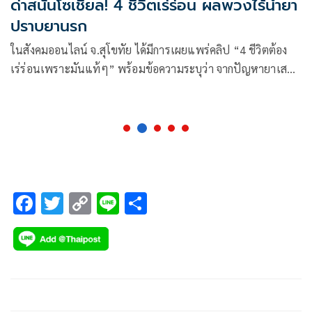
ด่าสนั่นโซเชียล! 4 ชีวิตเร่ร่อน ผลพวงไร้น้ำยา
ปราบยานรก
ในสังคมออนไลน์ จ.สุโขทัย ได้มีการเผยแพร่คลิป “4 ชีวิตต้อง
เร่ร่อนเพราะมันแท้ๆ” พร้อมข้อความระบุว่า จากปัญหายาเสพ
ติด ทำให้แม่ พี่สาว และลูกอีก 2 คน
F
T
C
Li
S
ac
wi
o
n
h
e
tt
p
e
ar
b
er
y
e
o
Li