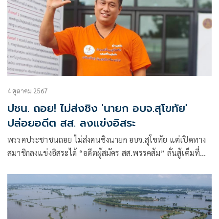
4 ตุลาคม 2567
ปชน. ถอย! ไม่ส่งชิง 'นายก อบจ.สุโขทัย'
ปล่อยอดีต สส. ลงแข่งอิสระ
พรรคประชาชนถอย ไม่ส่งคนชิงนายก อบจ.สุโขทัย แต่เปิดทาง
สมาชิกลงแข่งอิสระได้ “อดีตผู้สมัคร สส.พรรคส้ม” ลั่นสู้เต็มที่
แม้โอกาสน้อยที่จะชนะ