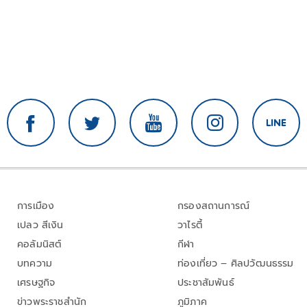
การเมือง
กรองสถานการณ์
เปลว สีเงิน
วาไรตี้
คอลัมนิสต์
กีฬา
บทความ
ท่องเที่ยว – ศิลปวัฒนธรรม
เศรษฐกิจ
ประชาสัมพันธ์
ข่าวพระราชสำนัก
ภูมิภาค