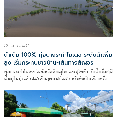
30 กันยายน 2567
น้ำเต็ม 100% ทุ่งบางระกำโมเดล ระดับน้ำเพิ่ม
สูง เริ่มกระทบชาวบ้าน-เส้นทางสัญจร
ทุ่งบางระกำโมเดล ในจังหวัดพิษณุโลกและสุโขทัย รับน้ำเต็มๆมี
น้ำอยู่ในทุ่งแล้ว 440 ล้านลูกบาศก์เมตร หรือคิดเป็นเกือบครึ่ง
หนึ่งของความจุเขื่อนแควน้อยบำรุงแดน