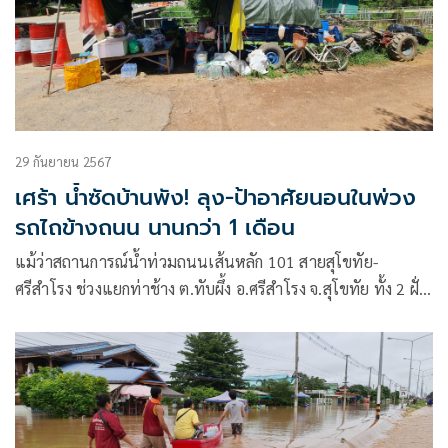
29 กันยายน 2567
เศร้า น้ำซัดบ้านพัง! ลุง-ป้าอาศัยนอนในพ่วง
รถไถข้างถนน นานกว่า 1 เดือน
แม้ว่าสถานการณ์น้ำท่วมถนนเส้นหลัก 101 สายสุโขทัย-
ศรีสำโรง ช่วงแยกท่าช้าง ต.ทับผึ้ง อ.ศรีสำโรง จ.สุโขทัย ทั้ง 2 ฝั่ง
จะเริ่มลดระดับลงบ้างแล้ว แต่บางจุดก็ยังมีน้ำท่วมสูง