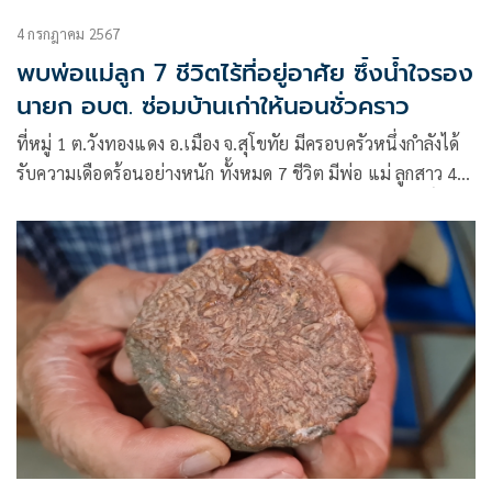
4 กรกฎาคม 2567
พบพ่อแม่ลูก 7 ชีวิตไร้ที่อยู่อาศัย ซึ้งน้ำใจรอง
นายก อบต. ซ่อมบ้านเก่าให้นอนชั่วคราว
ที่หมู่ 1 ต.วังทองแดง อ.เมือง จ.สุโขทัย มีครอบครัวหนึ่งกำลังได้
รับความเดือดร้อนอย่างหนัก ทั้งหมด 7 ชีวิต มีพ่อ แม่ ลูกสาว 4
คน และลูกชายคนเล็กอีก 1 คน แต่ก็ยังโชคดีที่นายประสิทธิ์ ขุน
ใจ รองนายกองค์การบริหารส่วนตำบลวังทองแดง ได้ยื่นมือเข้ามา
ช่วยเหลือเบื้องต้น โดยซ่อมแซมบ้านเก่าให้อยู่อาศัยชั่วคราวไป
ก่อน