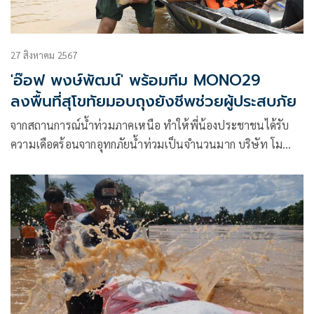
27 สิงหาคม 2567
'อ๊อฟ พงษ์พัฒน์' พร้อมทีม MONO29
ลงพื้นที่สุโขทัยมอบถุงยังชีพช่วยผู้ประสบภัย
จากสถานการณ์น้ำท่วมภาคเหนือ ทำให้พี่น้องประชาชนได้รับ
ความเดือดร้อนจากอุทกภัยน้ำท่วมเป็นจำนวนมาก บริษัท โม
เน็กซ์ จำกัด (มหาชน) ร่วมกับกลุ่ม บริษัท จัสมิน อินเตอร์
เนชั่นแนล จำกัด จัดโครงการส่งมอบถุงยังชีพให้กับผู้ประสบภัย
น้ำท่วม ภายใต้ชื่อโครงการ “MONO29 ปันด้วยใจ สร้างรอยยิ้ม สู้
ภัยน้ำท่วม”