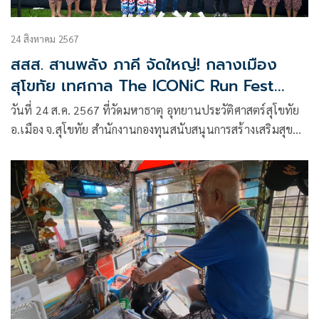
24 สิงหาคม 2567
สสส. สานพลัง ภาคี จัดใหญ่! กลางเมือง
สุโขทัย เทศกาล The ICONiC Run Fest
Thailand Series Sukhothai 2024 เดิน วิ่ง
วันที่ 24 ส.ค. 2567 ที่วัดมหาธาตุ อุทยานประวัติศาสตร์สุโขทัย
กิน เที่ยว เพื่อสุขภาพ
อ.เมือง จ.สุโขทัย สำนักงานกองทุนสนับสนุนการสร้างเสริมสุข
ภาพ (สสส.) ร่วมกับ กระทรวงการท่องเที่ยวและกีฬา กรมอนามัย
กระทรวงสาธารณสุข