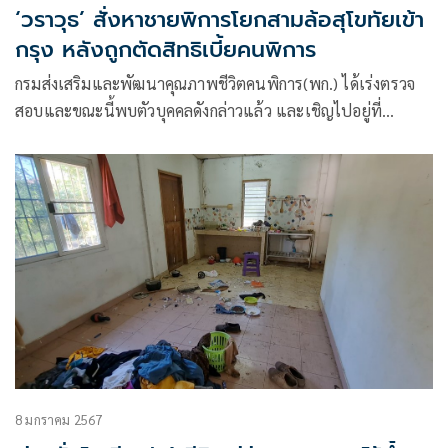
‘วราวุธ’ สั่งหาชายพิการโยกสามล้อสุโขทัยเข้า
กรุง หลังถูกตัดสิทธิเบี้ยคนพิการ
กรมส่งเสริมและพัฒนาคุณภาพชีวิตคนพิการ(พก.) ได้เร่งตรวจ
สอบและขณะนี้พบตัวบุคคลดังกล่าวแล้ว และเชิญไปอยู่ที่
สำนักงานพัฒนาสังคมและความมั่นคงของมนุษย์จังหวัด
พระนครศรีอยุธยา เพื่อพูดคุยและตรวจสอบข้อเท็จจริง
8 มกราคม 2567