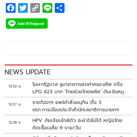
F
T
C
Li
S
ac
wi
o
n
h
e
tt
p
e
ar
b
er
y
e
o
Li
o
n
k
k
NEWS UPDATE
โฆษกรัฐบาล ชูมาตรการลดค่าครองชีพ ตรึง
13:32 น.
LPG 423 บาท ‘ไทยช่วยไทยพลัส’ ดันเงินหมุน
แสนล้าน
ราชกิจจาฯ แพร่คำสั่งอนุทิน ตั้ง 3
12:37 น.
ขรก.การเมืองประจำสำนักเลขาธิการนายกฯ
HPV ภัยเงียบใกล้ตัว ชะล่าใจไม่ได้ หญิงไทย
12:28 น.
ติดเชื้อเฉลี่ย 9 ราย/วัน