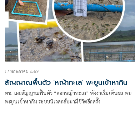
17 พฤษภาคม 2569
สัญญาณพื้นตัว 'หญ้าทะเล' พะยูนเข้าหากิน
ทช. เผยสัญญาณฟื้นตัว “คอกหญ้าทะเล” พังงาเริ่มเห็นผล พบ
พะยูนเข้าหากิน ระบบนิเวศกลับมามีชีวิตอีกครั้ง