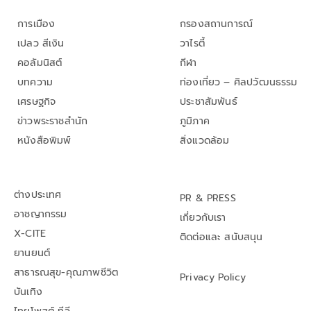
การเมือง
กรองสถานการณ์
เปลว สีเงิน
วาไรตี้
คอลัมนิสต์
กีฬา
บทความ
ท่องเที่ยว – ศิลปวัฒนธรรม
เศรษฐกิจ
ประชาสัมพันธ์
ข่าวพระราชสำนัก
ภูมิภาค
หนังสือพิมพ์
สิ่งแวดล้อม
ต่างประเทศ
PR & PRESS
อาชญากรรม
เกี่ยวกับเรา
X-CITE
ติดต่อและ สนับสนุน
ยานยนต์
สาธารณสุข-คุณภาพชีวิต
Privacy Policy
บันเทิง