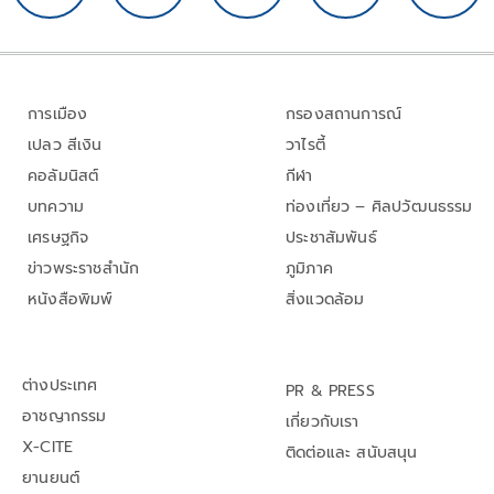
การเมือง
กรองสถานการณ์
เปลว สีเงิน
วาไรตี้
คอลัมนิสต์
กีฬา
บทความ
ท่องเที่ยว – ศิลปวัฒนธรรม
เศรษฐกิจ
ประชาสัมพันธ์
ข่าวพระราชสำนัก
ภูมิภาค
หนังสือพิมพ์
สิ่งแวดล้อม
ต่างประเทศ
PR & PRESS
อาชญากรรม
เกี่ยวกับเรา
X-CITE
ติดต่อและ สนับสนุน
ยานยนต์