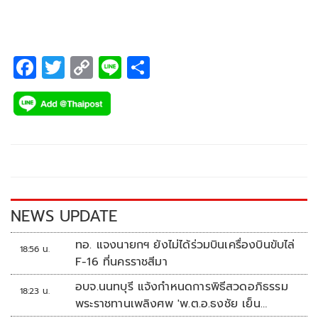
F
T
C
Li
S
ac
wi
o
n
h
e
tt
p
e
ar
b
er
y
e
o
Li
o
n
k
k
NEWS UPDATE
ทอ. แจงนายกฯ ยังไม่ได้ร่วมบินเครื่องบินขับไล่
18:56 น.
F-16 ที่นครราชสีมา
อบจ.นนทบุรี แจ้งกำหนดการพิธีสวดอภิธรรม
18:23 น.
พระราชทานเพลิงศพ 'พ.ต.อ.ธงชัย เย็น