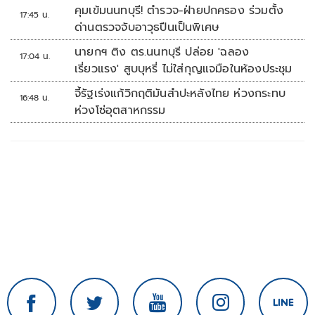
ประเสริฐ'
คุมเข้มนนทบุรี! ตำรวจ-ฝ่ายปกครอง ร่วมตั้ง
17:45 น.
ด่านตรวจจับอาวุธปืนเป็นพิเศษ
นายกฯ ติง ตร.นนทบุรี ปล่อย 'ฉลอง
17:04 น.
เรี่ยวแรง' สูบบุหรี่ ไม่ใส่กุญแจมือในห้องประชุม
จี้รัฐเร่งแก้วิกฤติมันสำปะหลังไทย ห่วงกระทบ
16:48 น.
ห่วงโซ่อุตสาหกรรม