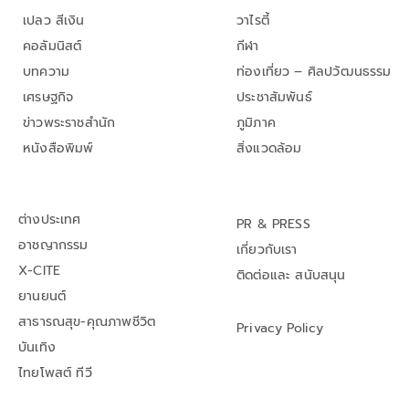
เปลว สีเงิน
วาไรตี้
คอลัมนิสต์
กีฬา
บทความ
ท่องเที่ยว – ศิลปวัฒนธรรม
เศรษฐกิจ
ประชาสัมพันธ์
ข่าวพระราชสำนัก
ภูมิภาค
หนังสือพิมพ์
สิ่งแวดล้อม
ต่างประเทศ
PR & PRESS
อาชญากรรม
เกี่ยวกับเรา
X-CITE
ติดต่อและ สนับสนุน
ยานยนต์
สาธารณสุข-คุณภาพชีวิต
Privacy Policy
บันเทิง
ไทยโพสต์ ทีวี