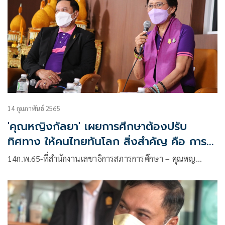
14 กุมภาพันธ์ 2565
'คุณหญิงกัลยา' เผยการศึกษาต้องปรับ
ทิศทาง ให้คนไทยทันโลก สิ่งสำคัญ คือ การ
เรียนอย่างมีความสุข-สนุก
14ก.พ.65-ที่สำนักงานเลขาธิการสภารการศึกษา – คุณหญ…