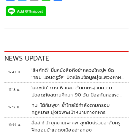
ac
wi
o
n
h
e
tt
p
e
ar
b
er
y
e
o
Li
o
n
k
k
NEWS UPDATE
'สีหศักดิ์' ยื่นหนังสือถึงข้าหลวงใหญ่ฯ ซัด
17:47 น.
'ทอม แอนดรูว์ส' บิดเบือนข้อมูลมุ่งแสวงหาผล
ประโยชน์ทางการเมือง
'ยศชนัน' กาง 6 แผน ดันมาตรฐานความ
17:18 น.
ปลอดภัยสถานศึกษา 90 วัน ป้องกันก่อเหตุ
รุนแรง
ทบ. โต้กัมพูชา ย้ำไทยใช้กำลังตามกรอบ
17:12 น.
กฎหมาย มุ่งเฉพาะเป้าหมายทางทหาร
ฮือฮา! ม้าบุกงานเผาศพ ลูกศิษย์ร่วมอาลัยครู
16:44 น.
ฝึกสอนม้าแสดงเมืองอ่างทอง