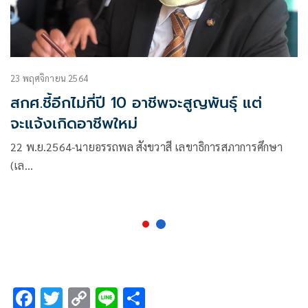
23 พฤศจิกายน 2564
สกศ.ชี้อีกไม่กี่ปี 10 อาชีพจะสูญพันธุ์ แต่
จะแจ้งเกิดอาชีพใหม่
22 พ.ย.2564-นายอรรถพล สังขวาสี เลขาธิการสภาการศึกษา
(เล…
F
T
C
Li
S