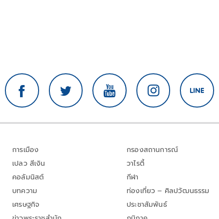
การเมือง
กรองสถานการณ์
เปลว สีเงิน
วาไรตี้
คอลัมนิสต์
กีฬา
บทความ
ท่องเที่ยว – ศิลปวัฒนธรรม
เศรษฐกิจ
ประชาสัมพันธ์
ข่าวพระราชสำนัก
ภูมิภาค