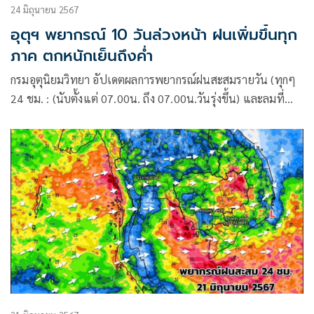
24 มิถุนายน 2567
อุตุฯ พยากรณ์ 10 วันล่วงหน้า ฝนเพิ่มขึ้นทุก
ภาค ตกหนักเย็นถึงค่ำ
กรมอุตุนิยมวิทยา อัปเดตผลการพยากรณ์ฝนสะสมรายวัน (ทุกๆ
24 ชม. : (นับตั้งแต่ 07.00น. ถึง 07.00น.วันรุ่งขึ้น) และลมที่
ระดับ 925hPa (750 ม.)10 วันล่วงหน้า ระหว่าง 24 มิ.ย. – 3
ก.ค. 67