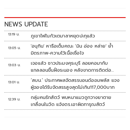
o
Li
o
n
k
k
NEWS UPDATE
13:19 น.
ภูเขาไฟในกัวเตมาลาหยุดปะทุแล้ว
'อนุทิน' หารือเต็มคณะ 'มิน อ่อง หล่าย' ย้ำ
13:05 น.
มิตรภาพ-ความไว้เนื้อเชื่อใจ
เจอแล้ว ชาวประมงคุระบุรี ลอยคอมากับ
13:03 น.
แกลลอนขึ้นฝั่งระนอง หลังขาดการติดต่อ
หลายวัน
‘สบน.’ ประกาศผลจัดสรรบอนด์ออมพลัส แจง
13:01 น.
ผู้จองได้รับจัดสรรสูงสุดไม่เกิน117,000บาท
กลุ่มคนรักสัตว์ พบหมาแมวถูกวางยาตาย
12:39 น.
เกลื่อนในวัด แจ้งตร.เอาผิดทารุณสัตว์