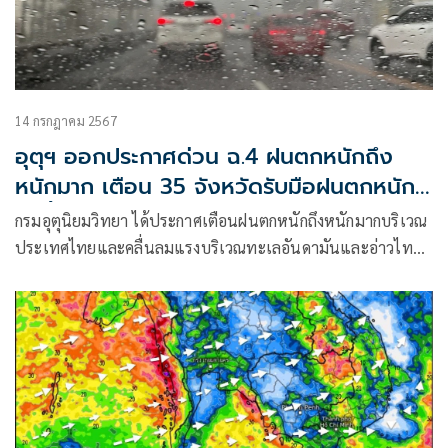
14 กรกฎาคม 2567
อุตุฯ ออกประกาศด่วน ฉ.4 ฝนตกหนักถึง
หนักมาก เตือน 35 จังหวัดรับมือฝนตกหนัก
วันนี้
กรมอุตุนิยมวิทยา ได้ประกาศเตือนฝนตกหนักถึงหนักมากบริเวณ
ประเทศไทยและคลื่นลมแรงบริเวณทะเลอันดามันและอ่าวไทย
ฉบับที่ 4