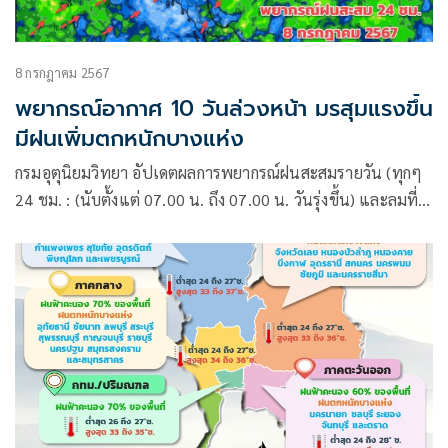
8 กรกฎาคม 2567
พยากรณ์อากาศ 10 วันล่วงหน้า มรสุมแรงขึ้น
มีฝนเพิ่มตกหนักบางแห่ง
กรมอุตุนิยมวิทยา อัปเดตผลการพยากรณ์ฝนสะสมรายวัน (ทุกๆ
24 ชม. : (นับตั้งแต่ 07.00 น. ถึง 07.00 น. วันรุ่งขึ้น) และลมที่
ระดับ 925hPa (750 ม.)10 วันล่วงหน้า ระหว่าง 8 – 17 ก.ค. 67