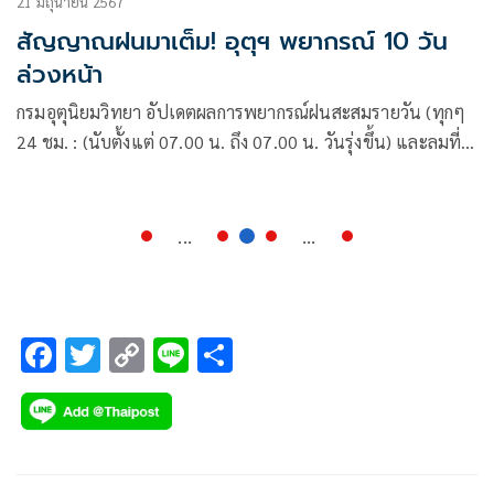
21 มิถุนายน 2567
สัญญาณฝนมาเต็ม! อุตุฯ พยากรณ์ 10 วัน
ล่วงหน้า
กรมอุตุนิยมวิทยา อัปเดตผลการพยากรณ์ฝนสะสมรายวัน (ทุกๆ
24 ชม. : (นับตั้งแต่ 07.00 น. ถึง 07.00 น. วันรุ่งขึ้น) และลมที่
ระดับ 925hPa (750 ม.) 10 วันล่วงหน้า
...
...
F
T
C
Li
S
ac
wi
o
n
h
e
tt
p
e
ar
b
er
y
e