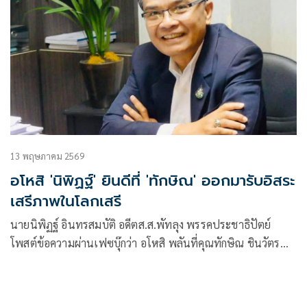
13 พฤษภาคม 2569
อโหสิ 'นิพิฏฐ์' ยินดีที่ 'ทักษิณ' ออกมารับอิสระ
เสรีภาพในโลกเสรี
นายนิพิฏฐ์ อินทรสมบัติ อดีตส.ส.พัทลุง พรรคประชาธิปัตย์
โพสต์ข้อความผ่านเฟซบุ๊กว่า อโหสิ พลันที่คุณทักษิณ ชินวัตร
ก้าวเท้าพ้นออกมาจากประตูเรือนจำพิเศษคลองเปรม