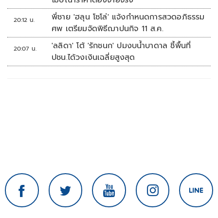
โฆษณาราคาต้องจ่ายจริง
พี่ชาย 'ฮลุน โซโล่' แจ้งกำหนดการสวดอภิธรรม
20:12 น.
ศพ เตรียมจัดพิธีฌาปนกิจ 11 ส.ค.
'ลลิดา' โต้ 'รักชนก' ปมงบน้ำบาดาล ชี้พื้นที่
20:07 น.
ปชน.ได้วงเงินเฉลี่ยสูงสุด