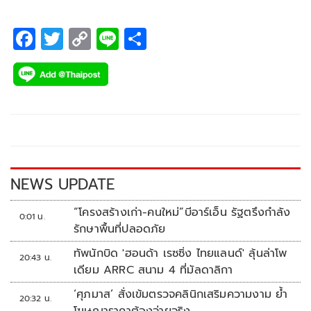
F
T
C
Li
S
ac
wi
o
n
h
e
tt
p
e
ar
b
er
y
e
o
Li
o
n
k
k
NEWS UPDATE
“โครงสร้างเก่า-คนใหม่”บีอาร์เอ็น รัฐตรึงกำลัง
0:01 น.
รักษาพื้นที่ปลอดภัย
ทัพนักบิด 'ฮอนด้า เรซซิ่ง ไทยแลนด์' ลุ้นล่าโพ
20:43 น.
เดียม ARRC สนาม 4 ที่มัลดาลิกา
‘ศุภมาส’ สั่งเข้มตรวจคลินิกเสริมความงาม ย้ำ
20:32 น.