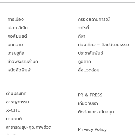
การเมือง
กรองสถานการณ์
เปลว สีเงิน
วาไรตี้
คอลัมนิสต์
กีฬา
บทความ
ท่องเที่ยว – ศิลปวัฒนธรรม
เศรษฐกิจ
ประชาสัมพันธ์
ข่าวพระราชสำนัก
ภูมิภาค
หนังสือพิมพ์
สิ่งแวดล้อม
ต่างประเทศ
PR & PRESS
อาชญากรรม
เกี่ยวกับเรา
X-CITE
ติดต่อและ สนับสนุน
ยานยนต์
สาธารณสุข-คุณภาพชีวิต
Privacy Policy