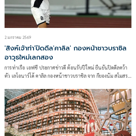
2 มกราคม 2569
'สิงห์เจ้าท่า'ปิดดีล'คาลิล' กองหน้าชาวบราซิล
อาวุธใหม่เลกสอง⁣
การท่าเรือ เอฟซี ประกาศข่าวดี ต้อนรับปีใหม่ ยืนยันปิดดีลคว้า
ตัว เลโอนาร์โด้ คาลิล กองหน้าชาวบราซิล จาก กียองนัม สโมสร
ในศึกเคลีก 2 เกาหลีใต้ มาร่วมทัพ เพื่อสู้ศึกช่วงเลกสอง ฤดูกาล
2025/26 อย่างเป็นทางการ ⁣