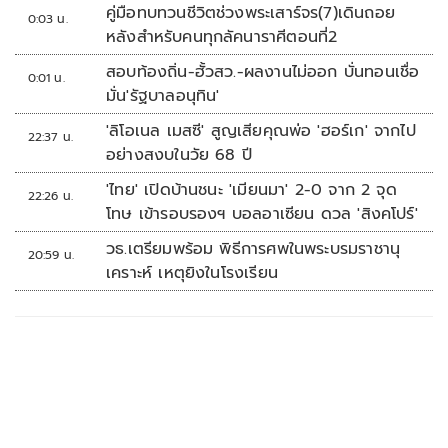
คู่มือทบทวนชีวิตช่วงพระเสาร์จร(7)เดินถอย
0:03 น.
หลังสำหรับคนทุกลัคนาราศีตอนที่2
สอบท้องถิ่น-ฮั้วสว.-ผลงานไม่ออก บั่นทอนเชื่อ
0:01 น.
มั่น'รัฐบาลอนุทิน'
'ลิโอเนล เมสซี' สูญเสียคุณพ่อ 'ฮอร์เก' จากไป
22:37 น.
อย่างสงบในวัย 68 ปี
'ไทย' เปิดบ้านชนะ 'เมียนมา' 2-0 จาก 2 จุด
22:26 น.
โทษ เข้ารอบรองฯ บอลอาเซียน ดวล 'สิงคโปร์'
วธ.เตรียมพร้อม พิธีการศพในพระบรมราชานุ
20:59 น.
เคราะห์ เหตุยิงในโรงเรียน