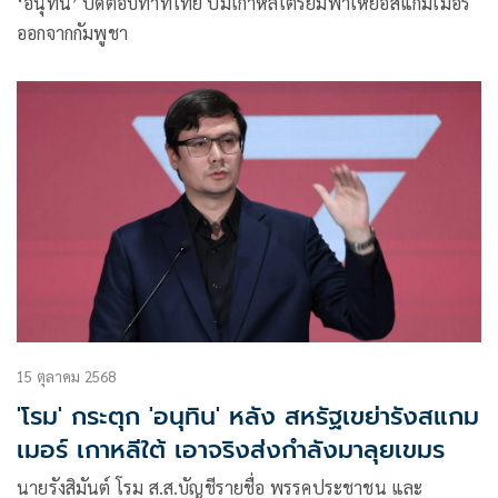
‘อนุทิน’ ปัดตอบท่าทีไทย ปมเกาหลีเตรียมพาเหยื่อสแกมเมอร์
ออกจากกัมพูชา
15 ตุลาคม 2568
'โรม' กระตุก 'อนุทิน' หลัง สหรัฐเขย่ารังสแกม
เมอร์ เกาหลีใต้ เอาจริงส่งกำลังมาลุยเขมร
นายรังสิมันต์ โรม ส.ส.บัญชีรายชื่อ พรรคประชาชน และ