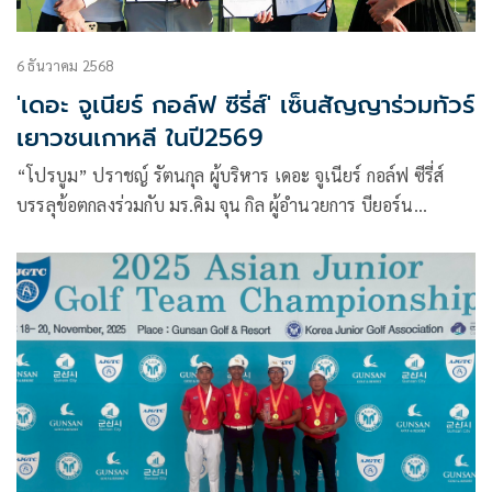
6 ธันวาคม 2568
'เดอะ จูเนียร์ กอล์ฟ ซีรี่ส์' เซ็นสัญญาร่วมทัวร์
เยาวชนเกาหลี ในปี2569
“โปรบูม” ปราชญ์ รัตนกุล ผู้บริหาร เดอะ จูเนียร์ กอล์ฟ ซีรี่ส์
บรรลุข้อตกลงร่วมกับ มร.คิม จุน กิล ผู้อำนวยการ บียอร์น
โมเมนตัม โกลบอล กอล์ฟ จากเกาหลีใต้ ในการเซ็นสัญญาร่วมกับ
เพื่อเชื่อมความสัมพันธ์ และต่อยอดในการเปิดตัว “เดอะ จูเนียร์
กอล์ฟ ซีรี่ส์ โคเรีย” อย่างเป็นทางการเพื่อชยายตลาดสู่ต่าง
ประเทศเป็นครั้งแรกของ เดอะ เจจีเอส ในการก้าวสู่ระดับ
นานาชาติ ซึ่งสะท้อนให้เห็นถึงวิสัยทัศน์ และความมุ่งมั่นอัน
ยาวนานในการพัฒนากอล์ฟเยาวชนให้ก้าวไปสู่การพัฒนาระดับ
ภูมิภาคเอเชีย