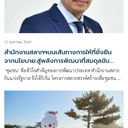
11 มกราคม 2569
สำนักงานสลากฯบนเส้นทางการให้ที่ยั่งยืน
จากนโยบาย:สู่พลังการพัฒนาที่สมดุลขับ
เคลื่อนคุณค่าสังคมและชุมชน
‘ชุมชน’ คือหัวใจสำคัญของการพัฒนาประเทศ สำนักงานสลาก
กินแบ่งรัฐบาล จึงได้ริเริ่ม โครงการสลากสรรค์สร้างเพื่อชุมชน ที่
จะเป็นจุดเริ่มต้นในการจุดประกายศักยภาพของคนในพื้นที่ เสริม
สร้างคุณภาพชีวิตที่ดี และวางรากฐานความเข้มแข็งให้เกิดขึ้น
อย่างยั่งยืน เพราะโครงการมุ่งเน้นการพัฒนาจากภายในชุมชน
ผ่านการมีส่วนร่วม การเรียนรู้ร่วมกัน และการใช้ทรัพยากรท้อง
ถิ่นอย่างสร้างสรรค์ เพื่อให้สมาชิกในชุมชนสามารถพึ่งพาตนเอง
และเติบโตไปพร้อมกันอย่างมั่นคง