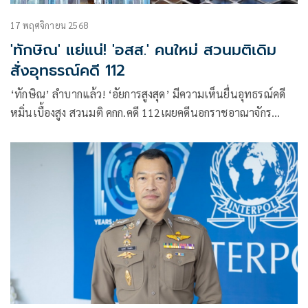
17 พฤศจิกายน 2568
'ทักษิณ' แย่แน่! 'อสส.' คนใหม่ สวนมติเดิม
สั่งอุทธรณ์คดี 112
‘ทักษิณ’ ลำบากแล้ว! ‘อัยการสูงสุด’ มีความเห็นยื่นอุทธรณ์คดี
หมิ่นเบื้องสูง สวนมติ คกก.คดี 112เผยคดีนอกราชอาณาจักร
อำนาจ อสส.