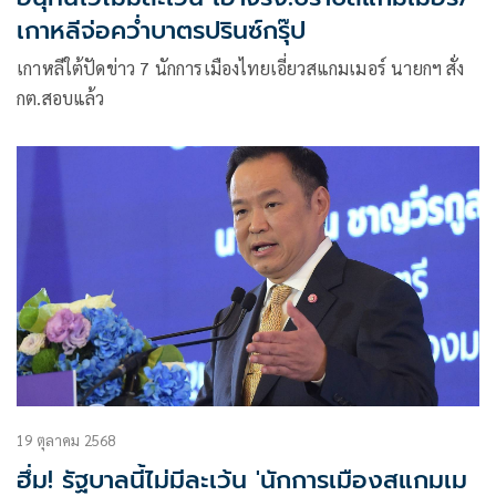
เกาหลีจ่อควํ่าบาตรปรินซ์กรุ๊ป
เกาหลีใต้ปัดข่าว 7 นักการเมืองไทยเอี่ยวสแกมเมอร์ นายกฯ สั่ง
กต.สอบแล้ว
19 ตุลาคม 2568
ฮึ่ม! รัฐบาลนี้ไม่มีละเว้น 'นักการเมืองสแกมเม