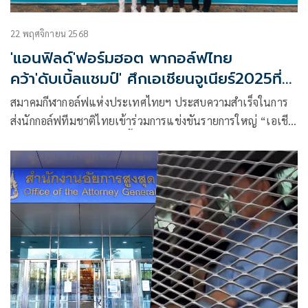
22 พฤศจิกายน 2568
'แอนฟิลด์'ฟอร์มฮอต พากอล์ฟไทย
คว้า'ดับเบิ้ลแชมป์' ศึกเอเชียนจูเนียร์2025ที่
เกาหลีใต้
สมาคมกีฬากอล์ฟแห่งประเทศไทยฯ ประสบความสำเร็จในการ
ส่งนักกอล์ฟทีมชาติไทยเข้าร่วมการแข่งขันรายการใหญ่ “เอเชีย
น จูเนียร์ กอล์ฟ ทีม แชมเปี้ยนชิพ 2025” (Asian Junior Golf
Team Championship 2025) ซึ่งจัดขึ้นระหว่างวันที่ 18-20
พฤศจิกายน 2568 ณ สนาม Gunsan City and Gunsan Country
Club ประเทศเกาหลีใต้ โดยมี 11 ชาติชั้นนำของเอเชียร่วมชิงชัย
เพื่อคัดเลือกสู่รายการ “เวิลด์ จูเนียร์ กอล์ฟ ทีม”