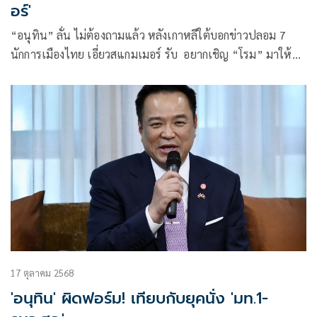
อร์'
“อนุทิน” ลั่น ไม่ต้องถามแล้ว หลังเกาหลีใต้บอกข่าวปลอม 7
นักการเมืองไทย เอี่ยวสแกมเมอร์ รับ อยากเชิญ “โรม” มาให้
ข้อมูล แต่ต้องมีหลักฐาน
17 ตุลาคม 2568
'อนุทิน' ผิดฟอร์ม! เทียบกับยุคนั่ง 'มท.1-