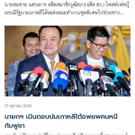
กัมพูชา
นายสมชาย แสวงการ อดีตสมาชิกวุฒิสภา(อดีต สว.) โพสต์เฟซบุ๊
กกรณีรัฐบาลเกาหลีใต้จะส่งคณะทำงานชุดพิเศษไปช่วยชาว
เกาหลีใต้ 80 คนที่ตกเป็นเหยื่อของงานปลอมหรือศูนย์หลอกลวง
ในกัมพูชาว่า
15 ตุลาคม 2568
นายกฯ เมินตอบปมเกาหลีใต้อพยพคนหนี
กัมพูชา