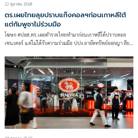
22 ตุลาคม 2568
ตร.เผยไทยลุยปราบแก๊งคอลฯก่อนเกาหลีใต้
แต่กัมพูชาไม่ร่วมมือ
โฆษก ศปอส.ตร.เผยตำรวจไทยทำมาก่อนเกาหลีใต้ปราบคอล
เซนเตอร์ แต่ไม่ได้รับความร่วมมือ ปปง.อายัดทรัพย์ออกญา ลียง
พัด สว.กัมพูชา ในไทยกว่า 70 ล้าน