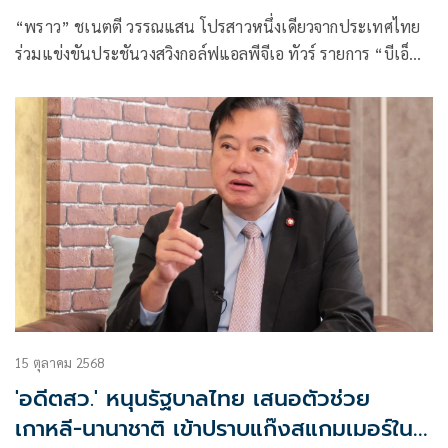
“พราว” ชเนตตี วรรณแสน โปรสาวหนึ่งเดียวจากประเทศไทย
ร่วมแข่งขันประชันวงสวิงกอล์ฟแอลพีจีเอ ทัวร์ รายการ “บีเอ็
มดับเบิลยู เลดีส์ แชมเปียนชิพ” ที่ประเทศเกาหลีใต้ ในสัปดาห์
นี้ ชิงเงินรางวัลรวมกว่า 75.4 ล้านบาท พร้อมนักกอล์ฟสาวระดับ
โลกอีกมากมายร่วมล่าแชมป์
15 ตุลาคม 2568
'อดีตสว.' หนุนรัฐบาลไทย เสนอตัวช่วย
เกาหลี-นานาชาติ เข้าปราบแก๊งสแกมเมอร์ใน