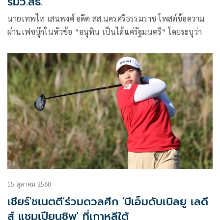
รมว.สธ.'
นายเทพไท เสนพงศ์ อดีต สส.นครศรีธรรมราช โพสต์ข้อความ
ผ่านเฟซบุ๊กในหัวข้อ “อนุทิน เป็นได้แค่รัฐมนตรี” โดยระบุว่า
15 ตุลาคม 2568
เชียร์'ชเนตตี'ร่วมดวลศึก 'บีเอ็มดับเบิลยู เลดี
ส์ แชมเปียนชิพ' ที่เกาหลีใต้