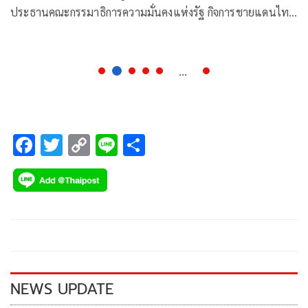
ประธานคณะกรรมาธิการความมั่นคงแห่งรัฐ กิจการชายแดนไทย
ยุทธศาสตร์ชาติ และการปฏิรูปประเทศ สภาผู้แทนราษฎร
โพสต์ข้อความผ่านเฟซบุ๊กว่า
...
F
T
C
Li
S
ac
wi
o
n
h
e
tt
p
e
ar
b
er
y
e
o
Li
o
n
k
k
NEWS UPDATE