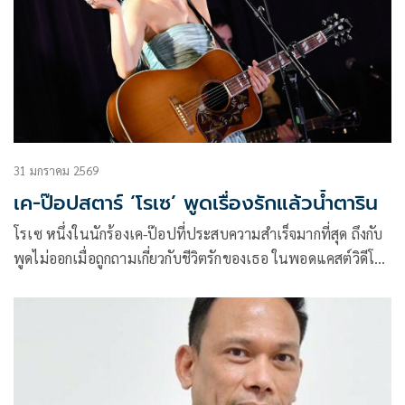
31 มกราคม 2569
เค-ป๊อปสตาร์ ‘โรเซ’ พูดเรื่องรักแล้วน้ำตาริน
โรเซ หนึ่งในนักร้องเค-ป๊อปที่ประสบความสำเร็จมากที่สุด ถึงกับ
พูดไม่ออกเมื่อถูกถามเกี่ยวกับชีวิตรักของเธอ ในพอดแคสต์วิดีโอ
รายการ ‘Call Her Daddy’ โรเซให้คำตอบว่าทำไมหัวข้อที่
ละเอียดอ่อนเช่นนี้ถึงส่งผลกระทบต่อเธอ