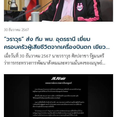
30 ธันวาคม 2567
“วราวุธ” ส่ง ทีม พม. อุดรธานี เยี่ยม
ครอบครัวผู้เสียชีวิตจากเครื่องบินตก เยียวยา
สภาพจิตใจ-สิทธิสวัสดิการ
เมื่อวันที่ 30 ธันวาคม 2567 นายวราวุธ ศิลปอาชา รัฐมนตรี
ว่าการกระทรวงการพัฒนาสังคมและความมั่นคงของมนุษย์
(รมว.พม.) เปิดเผยถึงกรณีที่มี 2 คนไทยเสียชีวิตในเหตุการณ์
เครื่องบินสายการบินของเกาหลีใต้ ประสบอุบัติเหตุระหว่างลง
จอดที่สนามบินนานาชาติมูอัน หลังจากที่เดินทางออกจาก