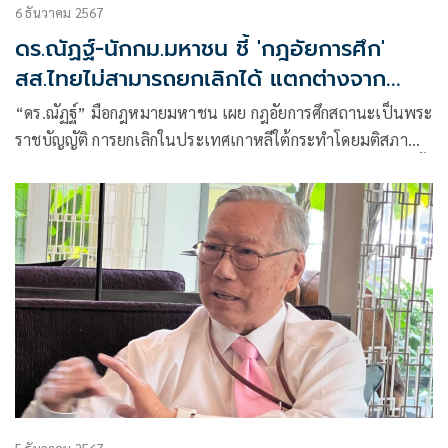
6 ธันวาคม 2567
ดร.ณัฏฐ์-นักกม.มหาชน ชี้ 'กฎอัยการศึก'
สส.ไทยไม่สามารถยกเลิกได้ แตกต่างจาก
เกาหลีใต้
“ดร.ณัฏฐ์” มือกฎหมายมหาชน เผย กฎอัยการศึกสถานะเป็นพระ
ราชบัญญัติ การยกเลิกในประเทศเกาหลีใต้กระทำโดยมติสภา
แตกต่างจากประเทศไทย สส.ตัวแทนประชาชน ไม่สามารถยับยั้ง
ยกเลิกได้