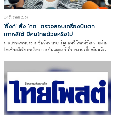
29 ธันวาคม 2567
'อิ๊งค์' สั่ง 'กต.' ตรวจสอบเครื่องบินตก
เกาหลีใต้ มีคนไทยด้วยหรือไม่
นางสาวแพทองธาร ชินวัตร นายกรัฐมนตรี โพสต์ข้อความผ่าน
โซเชียลมีเดีย กรณีสายการบินเจจูแอร์ ที่รายงานเบื้องต้นแจ้งเสีย
ชีวิต 29 คน