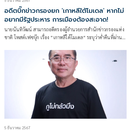
5 ธันวาคม 2567
อดีตบิ๊กข่าวกรองยก 'เกาหลีใต้โมเดล' หากไม่
อยากมีรัฐประหาร การเมืองต้องสะอาด!
นายนันทิวัฒน์ สามารถอดีตรองผู้อำนวยการสำนักข่าวกรองแห่ง
ชาติ โพสต์เฟซบุ๊ก เรื่อง ”เกาหลีใต้โมเดล“ ระบุว่าค่ำคืนที่ผ่าน
มาเกาหลีใต้ประกาศใช้กฏอัยการศึก เหตุผลที่ประธานาธิบดี
ชี้แจงคือ
5 ธันวาคม 2567