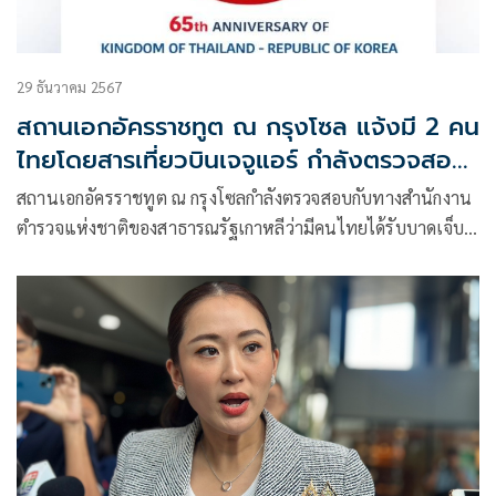
29 ธันวาคม 2567
สถานเอกอัครราชทูต ณ กรุงโซล แจ้งมี 2 คน
ไทยโดยสารเที่ยวบินเจจูแอร์ กำลังตรวจสอบ
สถานภาพ
สถานเอกอัครราชทูต ณ กรุงโซลกำลังตรวจสอบกับทางสำนักงาน
ตำรวจแห่งชาติของสาธารณรัฐเกาหลีว่ามีคนไทยได้รับบาดเจ็บ
จากเหตุการ์ณดังกล่าว