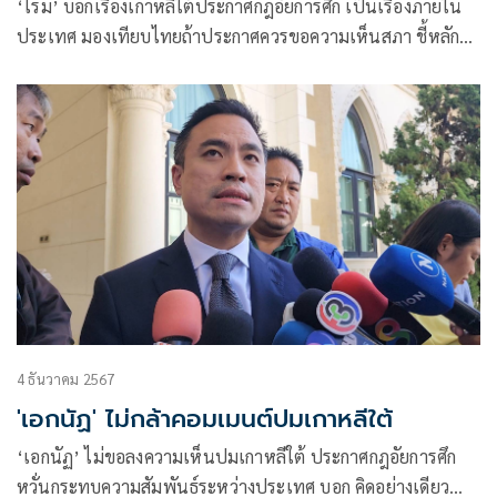
‘โรม’ บอกเรื่องเกาหลีใต้ประกาศกฎอัยการศึก เป็นเรื่องภายใน
ประเทศ มองเทียบไทยถ้าประกาศควรขอความเห็นสภา ชี้หลัก
การสำคัญทั่วโลก ทหารต้องอยู่ใต้พลเรือน
4 ธันวาคม 2567
​'เอกนัฏ' ​ไม่กล้าคอมเมนต์ปม​เกาหลีใต้
‘เอกนัฏ’​ ไม่ขอลงความเห็นปม​เกาหลีใต้ ประกาศกฎอัยการศึก​
หวั่นกระทบความสัมพันธ์​ระหว่าง​ประเทศ​ บอก​ คิดอย่างเดียวทำ