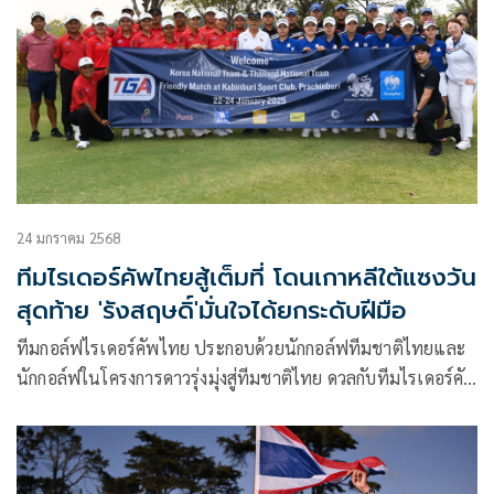
24 มกราคม 2568
ทีมไรเดอร์คัพไทยสู้เต็มที่ โดนเกาหลีใต้แซงวัน
สุดท้าย 'รังสฤษดิ์'มั่นใจได้ยกระดับฝีมือ
ทีมกอล์ฟไรเดอร์คัพไทย ประกอบด้วยนักกอล์ฟทีมชาติไทยและ
นักกอล์ฟในโครงการดาวรุ่งมุ่งสู่ทีมชาติไทย ดวลกับทีมไรเดอร์คัพ
จากเกาหลีใต้ สนามกอล์ฟ กบินทร์บุรี สปอร์ตคลับ จ.ปราจีนบุรี
ระหว่างวันที่ 22-24 มกราคม 2568 โดยคุณรังสฤษดิ์ ลักษิตา
นนท์ นายกสมาคมกีฬากอล์ฟแห่งประเทศไทยฯ เชื่อว่าการได้