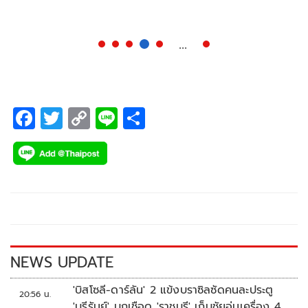
...
F
T
C
Li
S
ac
wi
o
n
h
e
tt
p
e
ar
b
er
y
e
o
Li
o
n
k
k
NEWS UPDATE
'บิสโซลี-ดาร์ลัน' 2 แข้งบราซิลซัดคนละประตู
20:56 น.
'บุรีรัมย์' บุกเชือด 'ราชบุรี' เก็บชัยอุ่นเครื่อง 4