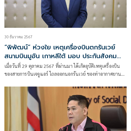
30 ธันวาคม 2567
“พิพัฒน์” ห่วงใย เหตุเครื่องบินตกรันเวย์
สนามบินมูอัน เกาหลีใต้ มอบ ประกันสังคม
เยียวยาทายาทผู้เสียชีวิตชาวไทย กว่า 1.8 แสน
เมื่อวันที่ 29 ตุลาคม 2567 ที่ผ่านมา ได้เกิดอุบัติเหตุเครื่องบิน
บาท .
ของสายการบินเจจูแอร์ ไถลออกนอกรันเวย์ ของท่าอากาศยาน
นานาชาติมูอัน สาธารณรัฐเกาหลี