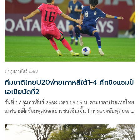
17 กุมภาพันธ์ 2568
ทีมชาติไทยU20พ่ายเกาหลีใต้1-4 ศึกชิงแชมป์
เอเชียนัดที่2
วันที่ 17 กุมภาพันธ์ 2568 เวลา 16.15 น. ตามเวลาประเทศไทย
ณ สนามฝึกซ้อมฟุตบอลเยาวชนเซิ่นเจิ้น 1 การแข่งขันฟุตบอล
ชิงแชมป์เอเชียรุ่นอายุไม่เกิน 20 ปี รอบสุดท้าย หรือ 2025 AFC
U-20 Asian Cup กลุ่มดี นัดที่สอง ทีมชาติไทย U20 ลงสนามพบ
กับ เกาหลีใต้