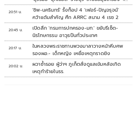
นัดรวด
'ชิพ-นครินทร์' รั้งท็อป 4 'เฟอร์-ปัญจรุจน์'
20:51 น.
คว้าแต้มสำคัญ ศึก ARRC สนาม 4 เรซ 2
เปิดลึก 'กรมการปกครอง-มท.' ขยับรีเซ็ต-
20:45 น.
นิรโทษกรรม อาวุธปืนทั่วประเทศ
ในหลวงพระราชทานพวงมาลาวางหน้าหีบศพ
20:17 น.
รองผอ.- เด็กหญิง เหยื่อเหตุกราดยิง
ผวาซ้ำรอย ผู้ว่าฯ ภูเก็ตสั่งดูแลเข้มหลังเกิด
20:02 น.
เหตุทำร้ายในรร.