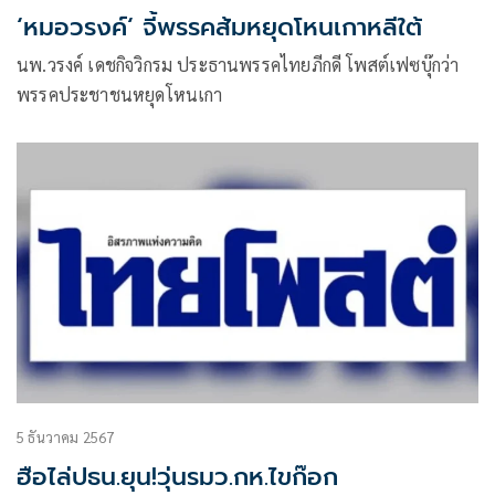
‘หมอวรงค์‘ จี้พรรคส้มหยุดโหนเกาหลีใต้
นพ.วรงค์ เดชกิจวิกรม ประธานพรรคไทยภีกดี โพสต์เฟซบุ๊กว่า
พรรคประชาชนหยุดโหนเกา
5 ธันวาคม 2567
ฮือไล่ปธน.ยุน!วุ่นรมว.กห.ไขก๊อก