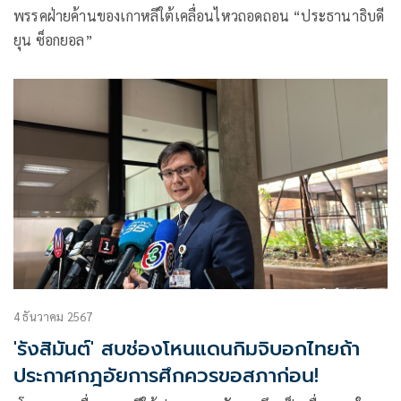
พรรคฝ่ายค้านของเกาหลีใต้เคลื่อนไหวถอดถอน “ประธานาธิบดี
ยุน ซ็อกยอล”
4 ธันวาคม 2567
'รังสิมันต์' สบช่องโหนแดนกิมจิบอกไทยถ้า
ประกาศกฎอัยการศึกควรขอสภาก่อน!