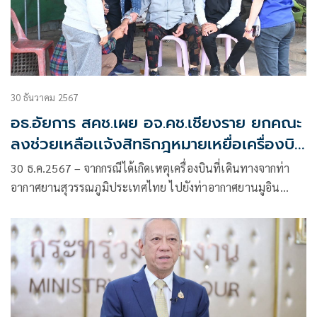
30 ธันวาคม 2567
อธ.อัยการ สคช.เผย อจ.คช.เชียงราย ยกคณะ
ลงช่วยเหลือเเจ้งสิทธิกฎหมายเหยื่อเครื่องบิน
ตกเกาหลี
30 ธ.ค.2567 – จากกรณีได้เกิดเหตุเครื่องบินที่เดินทางจากท่า
อากาศยานสุวรรณภูมิประเทศไทย ไปยังท่าอากาศยานมูอิน
ประเทศเกาหลีใต้ ประสบอุบัติเหตุตกและออกนอกรันเวย์ ทาง
ตะวันตกเฉียงใต้ของประเทศเกาหลีใต้ ทำให้มีผู้บาดเจ็บและเสีย
ชีวิตเป็นจำนวนมากนั้น