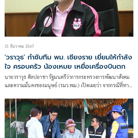
31 ธันวาคม 2567
'วราวุธ' กำชับทีม พม. เชียงราย เยี่ยมให้กำลัง
ใจ ครอบครัว น้องเหมย เหยื่อเครื่องบินตก
นายวราวุธ ศิลปอาชา รัฐมนตรีว่าการกระทรวงการพัฒนาสังคม
และความมั่นคงของมนุษย์ (รมว.พม.) เปิดเผยว่า จากกรณีที่ทาง
การเกาหลีใต้ยืนยันว่า มีผู้โดยสารคนไทย 2 คน เสียชีวิตใน
เหตุการณ์เครื่องบินสายการบินของเกาหลีใต้