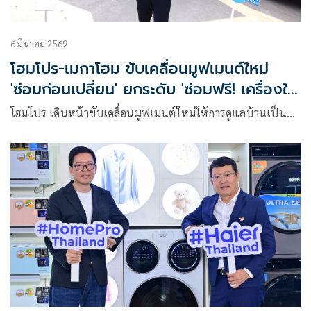
6 มีนาคม 2569
โฮมโปร-เมกาโฮม ขับเคลื่อนมูฟเมนต์ใหม่
'ซ่อมก่อนเปลี่ยน' ยกระดับ 'ซ่อมฟรี! เครื่องใช้
ไฟฟ้า' สู่เทศกาลดูแลบ้านแห่งปี
โฮมโปร เดินหน้าขับเคลื่อนมูฟเมนต์ใหม่ให้การดูแลบ้านเป็น…