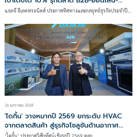
เป้าเติบโต 10% รุกตลาด B2B-ออนไลน์-
Subscription
แอลจี อีเลคทรอนิคส์ ประกาศทิศทางและกลยุทธ์ธุรกิจประจำปี…
26 มกราคม 2569
'ไดกิ้น' วางหมากปี 2569 ยกระดับ HVAC
จากตลาดสินค้า สู่ธุรกิจโซลูชันด้านอากาศ
อัจฉริยะแบบครบวงจร
‘ไดกิ้น’ ประกาศวิสัยทัศน์เชิงรุกปี 2569 ตอก…