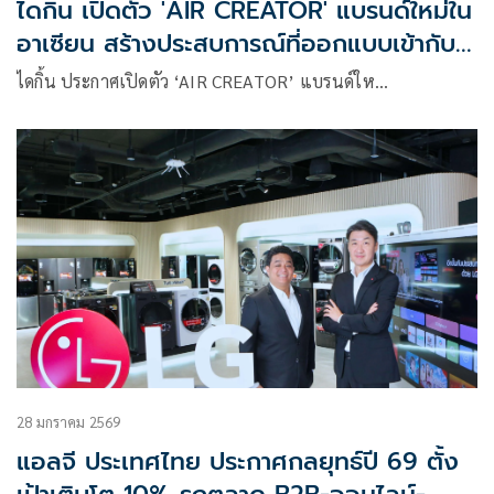
ไดกิ้น เปิดตัว 'AIR CREATOR' แบรนด์ใหม่ใน
อาเซียน สร้างประสบการณ์ที่ออกแบบเข้ากับ
ทุกไลฟ์สไตล์
ไดกิ้น ประกาศเปิดตัว ‘AIR CREATOR’ แบรนด์ให…
28 มกราคม 2569
แอลจี ประเทศไทย ประกาศกลยุทธ์ปี 69 ตั้ง