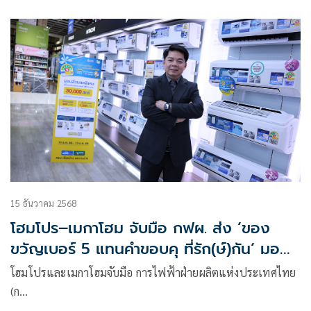
15 ธันวาคม 2568
โฮมโปร–เมกาโฮม จับมือ กฟผ. ส่ง ‘ของ
ขวัญเบอร์ 5 แทนคำขอบคุ ที่รัก(ษ์)กัน‘ มอบดี
ลพิเศษเป็นส่วนลดเครื่องใช้ไฟฟ้า
โฮมโปรและเมกาโฮมจับมือ การไฟฟ้าฝ่ายผลิตแห่งประเทศไทย
(ก…