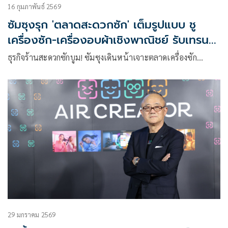
16 กุมภาพันธ์ 2569
ซัมซุงรุก 'ตลาดสะดวกซัก' เต็มรูปแบบ ชู
เครื่องซัก-เครื่องอบผ้าเชิงพาณิชย์ รับเทรนด์
ตลาดโต
ธุรกิจร้านสะดวกซักบูม! ซัมซุงเดินหน้าเจาะตลาดเครื่องซัก…
29 มกราคม 2569