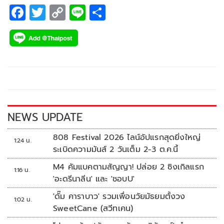
F
T
C
Li
S
ac
wi
o
n
h
e
tt
p
e
ar
b
er
y
e
o
Li
o
n
k
k
NEWS UPDATE
808 Festival 2026 ไลน์อัปแรกสุดยิ่งใหญ่
1:24 น.
ระเบิดความมันส์ 2 วันเต็ม 2-3 ต.ค.นี้
M4 คัมแบคตามสัญญา! ปล่อย 2 ซิงเกิลแรก
1:16 น.
'อะดรีนาลีน' และ 'ชอบU'
'ดั๊ม คาราบาว' รวมเพื่อนวัยมัธยมตั้งวง
1:02 น.
SweetCane (สวีทเคน)