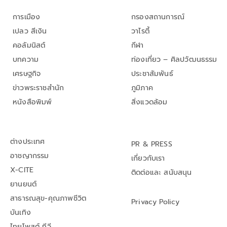
การเมือง
กรองสถานการณ์
เปลว สีเงิน
วาไรตี้
คอลัมนิสต์
กีฬา
บทความ
ท่องเที่ยว – ศิลปวัฒนธรรม
เศรษฐกิจ
ประชาสัมพันธ์
ข่าวพระราชสำนัก
ภูมิภาค
หนังสือพิมพ์
สิ่งแวดล้อม
ต่างประเทศ
PR & PRESS
อาชญากรรม
เกี่ยวกับเรา
X-CITE
ติดต่อและ สนับสนุน
ยานยนต์
สาธารณสุข-คุณภาพชีวิต
Privacy Policy
บันเทิง
ไทยโพสต์ ทีวี