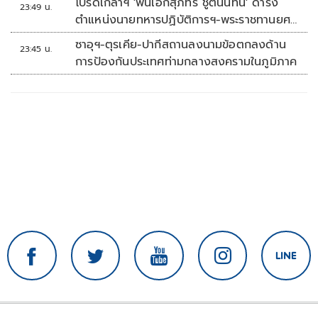
โปรดเกล้าฯ 'พันเอกสุภัทร ชูตินันทน์' ดำรง
23:49 น.
ตำแหน่งนายทหารปฏิบัติการฯ-พระราชทานยศ
'พลตรี'
ซาอุฯ-ตุรเคีย-ปากีสถานลงนามข้อตกลงด้าน
23:45 น.
การป้องกันประเทศท่ามกลางสงครามในภูมิภาค