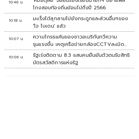
'หมอตุลย์' จ่อยื่นร้องเรียนนายกฯ ขยายผล
10:46 น.
โกงสอบท้องถิ่นย้อนไปถึงปี 2566
มะเร็งได้ลุกลามไปยังกระดูกและส่วนอื่นๆของ
10:18 น.
'โจ ไบเดน' แล้ว
ความโกรธแค้นของชาวอเมริกันทวีความ
10:07 น.
รุนแรงขึ้น เหตุเครือข่ายกล้องCCTVละเมิด
ความเป็นส่วนตัว
รัฐเร่งติดตาม 8.3 แสนคนยืนยันตัวตนรับสิทธิ
10:06 น.
บัตรสวัสดิการแห่งรัฐ