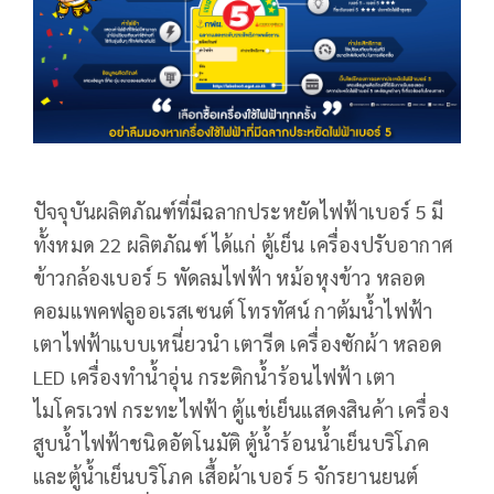
ปัจจุบัน​ผลิตภัณฑ์​ที่มีฉลากประหยัด​ไฟฟ้า​เบอร์​ 5 มี
ทั้งหมด 22 ผลิต​ภัณฑ์​ ได้แก่ ตู้เย็น​ เครื่อง​ปรับอากาศ
ข้าวกล้อง​เบอร์​ 5 ​พัดลมไฟฟ้า หม้อหุงข้าว หลอด
คอมแพคฟลูออเรสเซนต์ โทรทัศน์​ กาต้มน้ำ​ไฟฟ้า
เตาไฟฟ้า​แบบ​เหนี่ยว​นำ​ เตารีด เครื่องซักผ้า หลอด
LED เครื่องทำน้ำอุ่น กระติกน้ำร้อนไฟฟ้า เตา
ไมโครเวฟ กระทะไฟฟ้า ตู้แช่เย็น​แสดงสินค้า ​เครื่อง
สูบน้ำไฟฟ้าชนิดอัตโนมัติ ตู้น้ำร้อนน้ำเย็นบริโภค
และตู้น้ำเย็นบริโภค​ เสื้อผ้าเบอร์​ 5 จักรยาน​ยนต์