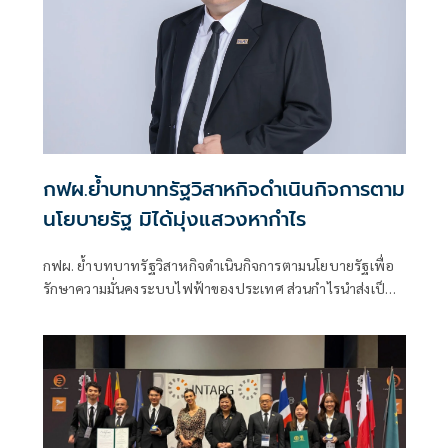
กฟผ.ย้ำบทบาทรัฐวิสาหกิจดำเนินกิจการตาม
นโยบายรัฐ มิได้มุ่งแสวงหากำไร
กฟผ. ย้ำบทบาทรัฐวิสาหกิจดำเนินกิจการตามนโยบายรัฐเพื่อ
รักษาความมั่นคงระบบไฟฟ้าของประเทศ ส่วนกำไรนำส่งเป็น
รายได้ของแผ่นดิน พร้อมร่วมมือกับทุกภาคส่วนลดต้นทุนการ
ผลิตไฟฟ้าเพื่อค่าไฟที่เป็นธรรม