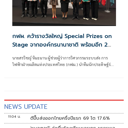
กฟผ. คว้ารางวัลใหญ่ Special Prizes on
Stage จากองค์กรนานาชาติ พร้อมอีก 2
เหรียญทอง 2 รางวัลพิเศษ จาก วช. ในเวที
นายสรวิชญ์ หิมะมาน ผู้ช่วยผู้ว่าการวิศวกรรมระบบส่ง การ
INTARG 2026 ณ เมืองคาโตไวซ์
ไฟฟ้าฝ่ายผลิตแห่งประเทศไทย (กฟผ.) นำทีมนักประดิษฐ์ร่วม
สาธารณรัฐโปแลนด์
ประกวดและจัดแสดงผลงานนวัตกรรมและสิ่งประดิษฐ์ในเวที
ระดับนานาชาติใ
NEWS UPDATE
11:04 น.
ตีปี๊บส่งออกไทยครึ่งปีแรก 69 โต 17.6%