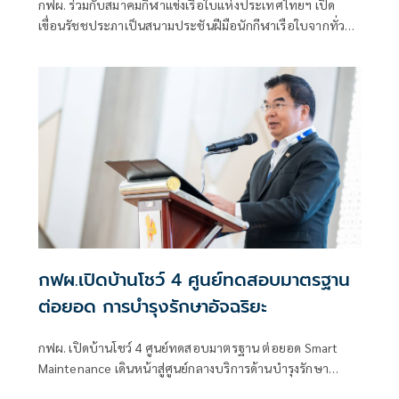
กฟผ. ร่วมกับสมาคมกีฬาแข่งเรือใบแห่งประเทศไทยฯ เปิด
เขื่อนรัชชประภาเป็นสนามประชันฝีมือนักกีฬาเรือใบจากทั่ว
ประเทศ ในการแข่งขันเรือใบเฉลิมพระเกียรติสมเด็จพระนาง
เจ้าฯ พระบรมราชินี ชิงถ้วยพระราชทานจากพระบาทสมเด็จ
พระเจ้าอยู่หัว
กฟผ.เปิดบ้านโชว์ 4 ศูนย์ทดสอบมาตรฐาน
ต่อยอด การบำรุงรักษาอัจฉริยะ
กฟผ. เปิดบ้านโชว์ 4 ศูนย์ทดสอบมาตรฐาน ต่อยอด Smart
Maintenance เดินหน้าสู่ศูนย์กลางบริการด้านบำรุงรักษา
อุตสาหกรรม สร้างความมั่นคงระบบไฟฟ้าของประเทศ