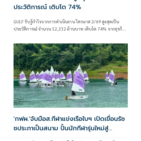
ประวัติการณ์ เติบโต 74%
GULF รับรู้กำไรจากการดำเนินงาน ไตรมาส 2/69 สูงสุดเป็น
ประวัติการณ์ จำนวน 12,332 ล้านบาท เติบโต 74% จากธุรกิจ
พลังงาน และส่วนแบ่งกำไรจาก AIS
'กฟผ.'จับมือส.กีฬาแข่งเรือใบฯ เปิดเขื่อนรัช
ชประภาเป็นสนาม ปั้นนักกีฬารุ่นใหม่สู่
นานาชาติ