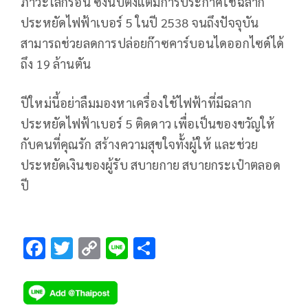
ภาวะโลกร้อน ซึ่งนับตั้งแต่มีการประกาศใช้ฉลาก
ประหยัดไฟฟ้าเบอร์ 5 ในปี 2538 จนถึงปัจจุบัน
สามารถช่วยลดการปล่อยก๊าซคาร์บอนไดออกไซด์ได้
ถึง 19 ล้านตัน
ปีใหม่นี้อย่าลืมมองหาเครื่องใช้ไฟฟ้าที่มีฉลาก
ประหยัดไฟฟ้าเบอร์ 5 ติดดาว เพื่อเป็นของขวัญให้
กับคนที่คุณรัก สร้างความสุขใจทั้งผู้ให้ และช่วย
ประหยัดเงินของผู้รับ สบายกาย สบายกระเป๋าตลอด
ปี
F
T
C
Li
S
ac
wi
o
n
h
e
tt
p
e
ar