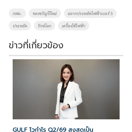
b
er
y
e
o
Li
Tags
กฟผ.
ของขวัญปีใหม่
ฉลากประหยัดไฟฟ้าเบอร์ 5
o
n
ประหยัด
รักษ์โลก
เครื่องใช้ไฟฟ้า
k
k
ข่าวที่เกี่ยวข้อง
GULF โวกำไร Q2/69 สูงสุดเป็น