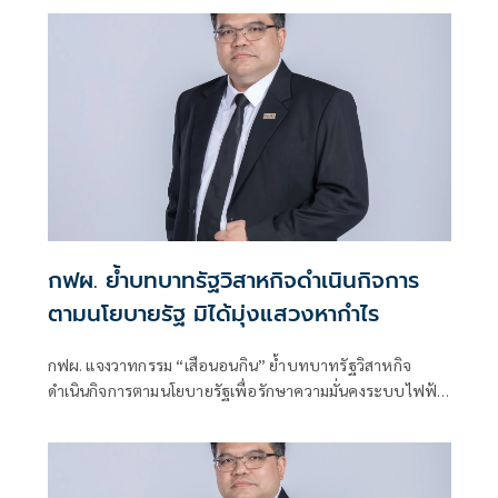
กฟผ. ย้ำบทบาทรัฐวิสาหกิจดำเนินกิจการ
ตามนโยบายรัฐ มิได้มุ่งแสวงหากำไร
กฟผ. แจงวาทกรรม “เสือนอนกิน” ย้ำบทบาทรัฐวิสาหกิจ
ดำเนินกิจการตามนโยบายรัฐเพื่อรักษาความมั่นคงระบบไฟฟ้า
ของประเทศ ส่วนกำไรนำส่งเป็นรายได้ของแผ่นดิน พร้อมร่วม
มือกับทุกภาคส่วนลดต้นทุนการผลิตไฟฟ้าเพื่อค่าไฟที่เป็น
ธรรม