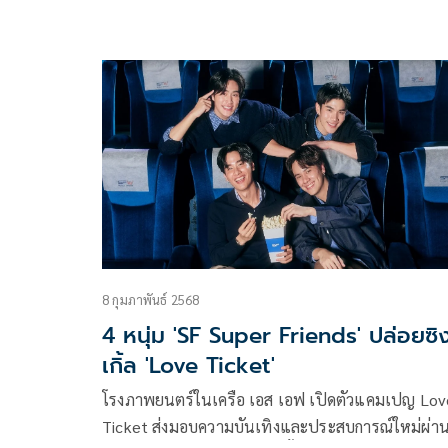
THE DARK DICE เกมทอยทะลุมิติ ที่จะพาทุกคนเปิด
ประตูทะลุมิติเข้าสู่เกมประลองปัญญา ที่ต่างต้องแข่ง
กันเพื่อช่วงชิงชัยชนะ หา INSIDER ตัวจริง และร่วมก
ปริศนาหาวิธีออกจากเกมนี้ให้ได้!
8 กุมภาพันธ์ 2568
4 หนุ่ม 'SF Super Friends' ปล่อยซิ
เกิ้ล 'Love Ticket'
โรงภาพยนตร์ในเครือ เอส เอฟ เปิดตัวแคมเปญ Lov
Ticket ส่งมอบความบันเทิงและประสบการณ์ใหม่ผ่า