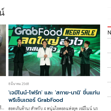
น์
N
8 มีนาคม 2568
'เจมีไนน์-โฟร์ท' และ 'สกาย-นานิ' ขึ้นแท่น
พรีเซ็นเตอร์ GrabFood
รีส์
ฮอตเกินต้าน! สำหรับ 4 หนุ่มไอดอลแห่งยุค เจมีไนน์ นร