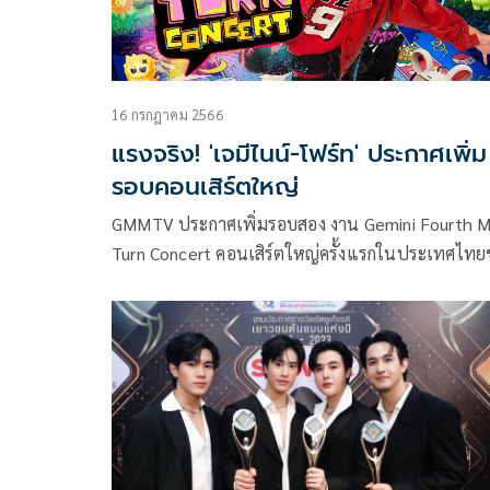
16 กรกฎาคม 2566
แรงจริง! 'เจมีไนน์-โฟร์ท' ประกาศเพิ่ม
รอบคอนเสิร์ตใหญ่
GMMTV ประกาศเพิ่มรอบสอง งาน Gemini Fourth 
Turn Concert คอนเสิร์ตใหญ่ครั้งแรกในประเทศไทย
2 นักแสดงสุดฮอต เจมีไนน์-นรวิชญ์ ฐิติเจริญรักษ์ แล
โฟร์ท- ณัฐวรรธน์ จิโรชน์ธิกุล ตามเสียงเรียกร้องของ
แฟนๆ หลังบัตรในรอบแรก วันเสาร์ที่ 26 สิงหาคม 2
ณ อิมแพ็ค อารีน่า เมืองทองธานี เวลา 15.00 น. ปร
Sold Out อย่างรวดเร็ว