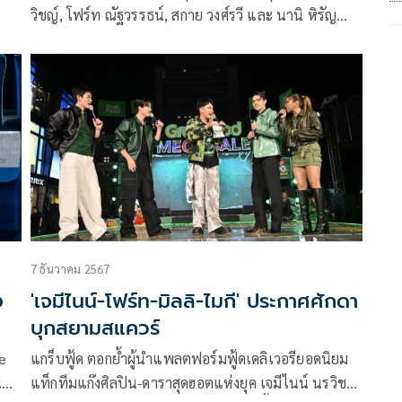
วิชญ์, โฟร์ท ณัฐวรรธน์, สกาย วงศ์รวี และ นานิ หิรัญ
ขัน
กฤษฎิ์ หลังแท็กทีมคว้าตำแหน่ง Friends of Grab สร้าง
ันไข
ปรากฏการณ์พรีเซ็นเตอร์ใหม่ในรอบ 4 ปีของแกร็บฟู้ด ที่
จะมาช่วยเสริมทัพความร้อนแรงร่วมกับ เบลล่า ราณี แบ
รนด์แอมบาสซาเดอร์ขวัญใจคนไทย
7 ธันวาคม 2567
ง
'เจมีไนน์-โฟร์ท-มิลลิ-ไมกี' ประกาศศักดา
บุกสยามสแควร์
e
แกร็บฟู้ด ตอกย้ำผู้นำแพลตฟอร์มฟู้ดเดลิเวอรียอดนิยม
น
แท็กทีมแก๊งศิลปิน-ดาราสุดฮอตแห่งยุค เจมีไนน์ นรวิชญ์