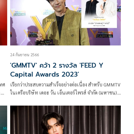
แห่งการให้ สมทบทุนโครงการ รามา +1 เพิ่มพื้นที่ บวก
ความหวัง โดย มูลนิธิรามาธิบดีฯ
24 กันยายน 2566
'GMMTV' คว้า 2 รางวัล 'FEED Y
Capital Awards 2023'
เทศ
เรียกว่าประสบความสำเร็จอย่างต่อเนื่อง สำหรับ GMMTV
งชา
ในเครือบริษัท เดอะ วัน เอ็นเตอร์ไพรส์ จำกัด (มหาชน)
ล่าสุดคว้า 2 รางวัลจากเวทีการประกาศรางวัล FEED Y
ละ
Capital Awards 2023 ในงาน FEED Y CAPITAL เมือง
็น
หลวงซีรีส์วาย ที่มอบรางวัลให้กับผู้ที่มีผลงานประสบความ
สำเร็จมาอย่างต่อเนื่องและโดดเด่น
น