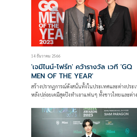
แห่งปี ในงานประกาศรางวัลครั้งยิ่งใหญ่ Kazz Awards
2024 และฉลองครบรอบ 18 ปี Kazz Magazine
14 ธันวาคม 2566
'เจมีไนน์-โฟร์ท' คว้ารางวัล เวที 'GQ
MEN OF THE YEAR'
สร้างปรากฏการณ์ดังสนั่นทั้งในประเทศและต่างประ
หลังปล่อยเคมีสุดปังทำเอาแฟนๆ ทั้งชาวไทยและต่า
ติฟินขั้นสุด จากฝีมือการแสดงในบทบาท ติณณ์-กันต์ ของ
2 นักแสดงคุณภาพ เจมีไนน์-นรวิชญ์ ฐิติเจริญรักษ์ แ
โฟร์ท-ณัฐวรรธน์ จิโรชน์ธิกุล ในซีรีส์สุดฮิต แฟนผมเป
ประธานนักเรียน My School President จาก
GMMTVคอนเทนต์โพรไวเดอร์ชั้นนำของเมืองไทย ใ