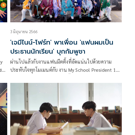
3 มิถุนายน 2566
'เจมีไนน์-โฟร์ท' พาเพื่อน 'แฟนผมเป็น
ประธานนักเรียน' บุกกัมพูชา
My
ผ่านไปแล้วกับงานแฟนมีตติ้งที่อัดแน่นไปด้วยความ
ของ
ประทับใจทุกโมเมนต์กับ งาน My School President 1st
ะ
Fan Meeting in Cambodia ครั้งแรกของงานแฟนมีตของ
ทีมนักแสดงจากซีรีส์ สุดฮอต แฟนผมเป็นประธาน
566
นักเรียน ( My School President) ณ ประเทศกัมพูชา ณ
ะกาศ
AEON HALL at AEON MALL SEN SOK CITY กรุง
พนมเปญ ประเทศกัมพูชา โดยการจับมือกันระหว่าง
บริษัท เลยดูดี สตูดิโอ จำกัด และ จีเอ็มเอ็ม ทีวี