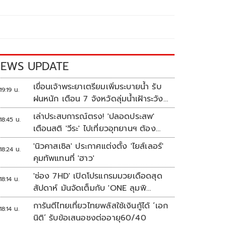
EWS UPDATE
เขื่อนเจ้าพระยาเตรียมเพิ่มระบายน้ำ รับ
19:19 น.
ฝนหนัก เตือน 7 จังหวัดลุ่มน้ำเฝ้าระวัง
ระดับน้ำสูงขึ้น
เล่าประสบการณ์ตรง! 'ปลอดประสพ'
18:45 น.
เตือนสติ 'วีระ' ไปเที่ยวอุทยานฯ ต้อง
ยอมรับธรรมชาติดิบๆให้ได้
'นิวคาสเซิล' ประกาศแต่งตั้ง 'ไยส์เลอร์'
18:24 น.
คุมทัพแทนที่ 'ฮาว'
'ช่อง 7HD' เปิดโปรแกรมมวยเดือดสุด
18:14 น.
สัปดาห์ มันจัดเต็มกับ 'ONE ลุมพิ
นี 165-มวยไทย 7 สี'
การันตีไทยเที่ยวไทยพลัสใช้เงินกู้ได้ ‘เอก
18:14 น.
นิติ’ รับข้อเสนอชงต่ออายุ60/40