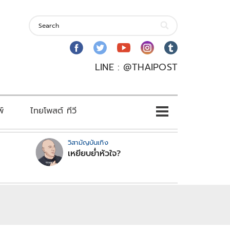
LINE : @THAIPOST
พ์
ไทยโพสต์ ทีวี
วิสามัญบันเทิง
เหยียบย่ำหัวใจ?