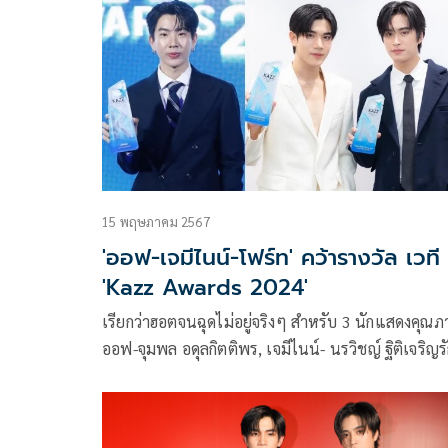
GMMTV ที่ได้จัดเต็มความสนุกส่งต่อความสุขให้แฟน
ได้ท่องโลกแห่งความบันเทิงเพลิดเพลินไปกับแสงสีเสี
สุดอลังการ
15 พฤษภาคม 2567
'ออฟ-เจมีไนน์-โฟร์ท' คว้ารางวัล เวที
'Kazz Awards 2024'
เรียกว่าฮอตจนฉุดไม่อยู่จริงๆ สำหรับ 3 นักแสดงคุณ
ออฟ-จุมพล อดุลกิตติพร, เจมีไนน์- นรวิชญ์ ฐิติเจริญรั
โฟร์ท-ณัฐวรรธน์ จิโรชน์ธิกุล จาก GMMTV คอนเทนต์
โพรไวเดอร์ชั้นนำของเมืองไทย ในเครือบริษัท เดอะ ว
เอ็นเตอร์ไพรส์ จำกัด (มหาชน) ที่ล่าสุดคว้ารางวัลที่สุด