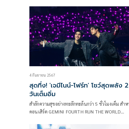
Music Marketing โดยเป็นครั้งแรกที่ SF Super Frien
ทั้งสี่คน ได้แก่ เต-ตะวัน วิหครัตน์, นนน-กรภัทร์ เกิด
พันธุ์, เจมีไนน์-นรวิชญ์ ฐิติเจริญรักษ์ และ โฟร์ท-ณัฐ
วรรธน์ จิโรชน์ธิกุล ได้รับภารกิจ Super Mission ร่วมกั
ร้องเพลงและถ่ายทำมิวสิควิดีโอสุดเอ็กซ์คลูซีฟในซิงเก
จองตั๋วแล้ว จองตัวเธอด้วยได้ปะ (Love Ticket)
4 กันยายน 2567
สุดทึ่ง! 'เจมีไนน์-โฟร์ท' โชว์สุดพลัง 2
วันเต็มอิ่ม
สำลักความสุขอย่างทะลักทะล้นกว่า 5 ชั่วโมงเต็ม สำห
คอนเสิร์ต GEMINI FOURTH RUN THE WORLD
CONCERT ของ 2 ศิลปินสุดฮอต เจมีไนน์ นรวิชญ์ ฐิติ
เจริญรักษ์ และ โฟร์ท-ณัฐวรรธน์ จิโรชน์ธิกุล จาก