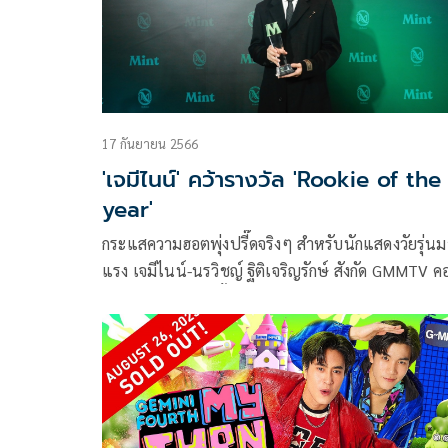
เครือบริษัท เดอะ วัน เอ็นเตอร์ไพรส์ จำกัด (มหาชน)
17 กันยายน 2566
'เจมีไนน์' คว้ารางวัล 'Rookie of the
year'
กระแสความฮอตพุ่งปรี๊ดจริงๆ สำหรับนักแสดงวัยรุ่นม
แรง เจมีไนน์-นรวิชญ์ ฐิติเจริญรักษ์ สังกัด GMMTV 
เทนต์โพรไวเดอร์ชั้นนำของเมืองไทย ในเครือบริษัท
เดอะ วัน เอ็นเตอร์ไพรส์ จำกัด (มหาชน) ล่าสุดคว้ารางวัล
ที่สุดแห่งปี Rookie of the year จากผลโหวตของแ
ทั้งชาวไทยและทั่วโลก จากเวทีประกาศรางวัล Mint
Awards 2023 ในงาน Mchoice 2023 จัดโดย Mint
Magazine