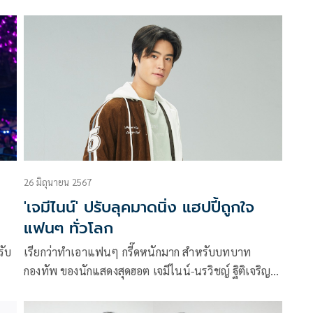
ds
, โฟร์ท ณัฐวรรธน์ , มิลลิ ดนุภา และ ไมกี้ ปณิธาน ร่วม
ประกาศศักดาความยิ่งใหญ่ ในช่วงแคมเปญใหญ่ท้ายปี
GrabFood Mega Sale ลดใหญ่ ใส่สุด แคมเปญที่แท็กทีม
น
ความคุ้มพร้อมโค้ดส่วนลดสูงสุดเป็นประวัติการณ์ถึง 90%
ิล
ทุกชั่วโมงแบบไม่มีขั้นต่ำ จัดเต็มกับกิจกรรมภายในงาน
พร้อมมินิคอนเสิร์ตสุดเซอร์ไพรส์จากทั้ง 4 ศิลปิน
26 มิถุนายน 2567
'เจมีไนน์' ปรับลุคมาดนิ่ง แฮปปี้ถูกใจ
แฟนๆ ทั่วโลก
รับ
เรียกว่าทำเอาแฟนๆ กรี๊ดหนักมาก สำหรับบทบาท
กองทัพ ของนักแสดงสุดฮอต เจมีไนน์-นรวิชญ์ ฐิติเจริญ
รักษ์ ในซีรีส์ “My Love Mix-Up! เขียนรักด้วยยางลบ จาก
GMMTV ซึ่งหนุ่มเจมีไนน์เล่นได้อย่างมีมิติ แถมยังโชว์สกิ