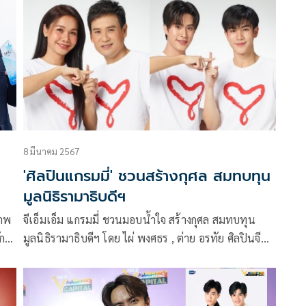
ๆ
ลการแสดงได้อย่างมีเสน่ห์ ดูขรึมคูลเป็นธรรมชาติ
ยง
เหมือนได้ฉีกกรอบความเป็นตัวเองออกไปอีกมุมหนึ่งที่เจ้า
ตัวเองก็ยังไม่เคยสัมผัส ซึ่งได้เสียงตอบรับเป็นอย่างดีจาก
แฟนๆ ทั่วโลก
8 มีนาคม 2567
'ศิลปินแกรมมี่' ชวนสร้างกุศล สมทบทุน
มูลนิธิรามาธิบดีฯ
ภาพ
จีเอ็มเอ็ม แกรมมี่ ชวนมอบน้ำใจ สร้างกุศล สมทบทุน
กษ์,
มูลนิธิรามาธิบดีฯ โดย ไผ่ พงศธร , ต่าย อรทัย ศิลปินจี
เอ็มเอ็ม มิวสิค พร้อมด้วย เจมีไนน์ นรวิชญ์ และ โฟร์ท
ัน
ณัฐวรรธน์ นักแสดงสังกัด จีเอ็มเอ็มทีวี ได้รับเลือกเป็น
พรีเซ็นเตอร์ถ่ายทำสื่อประชาสัมพันธ์ เชิญชวนมอบพลัง