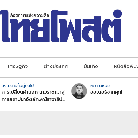
เศรษฐกิจ
ต่างประเทศ
บันเทิง
หนังสือพิม
ยังไม่ตายก็อยู่กันไป
ผักกาดหอม
การเปลี่ยนผ่านจากเทวราชามาสู่
ออเดอร์จากคุก!
การสถาปนาอัตลักษณ์ราชาธิป
ไตยแบบพุทธศาสนาในพระไตร
ปิฏก : สามัญผลสูตรในฐานะ
ทฤษฎีขีดจำกัดของอำนาจรัฐ
เหนือแรงงานและทรัพย์สิน