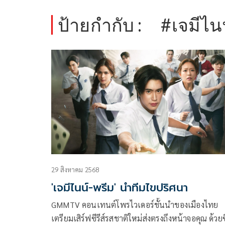
ป้ายกำกับ :
#เจมีไน
29 สิงหาคม 2568
'เจมีไนน์-พรีม' นำทีมไขปริศนา
GMMTV คอนเทนต์โพรไวเดอร์ชั้นนำของเมืองไทย
เตรียมเสิร์ฟซีรีส์รสชาติใหม่ส่งตรงถึงหน้าจอคุณ ด้วยซี