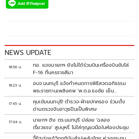
e
tt
p
e
ar
b
er
y
e
o
Li
o
n
k
k
NEWS UPDATE
ทอ. แจงนายกฯ ยังไม่ได้ร่วมบินเครื่องบินขับไล่
18:56 น.
F-16 ที่นครราชสีมา
อบจ.นนทบุรี แจ้งกำหนดการพิธีสวดอภิธรรม
18:23 น.
พระราชทานเพลิงศพ 'พ.ต.อ.ธงชัย เย็น
ประเสริฐ'
คุมเข้มนนทบุรี! ตำรวจ-ฝ่ายปกครอง ร่วมตั้ง
17:45 น.
ด่านตรวจจับอาวุธปืนเป็นพิเศษ
นายกฯ ติง ตร.นนทบุรี ปล่อย 'ฉลอง
17:04 น.
เรี่ยวแรง' สูบบุหรี่ ไม่ใส่กุญแจมือในห้องประชุม
จี้รัฐเร่งแก้วิกฤติมันสำปะหลังไทย ห่วงกระทบ