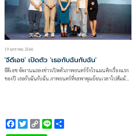
19 มกราคม 2566
'จีดีเอช' เปิดตัว 'เธอกับฉันกับฉัน'
จีดีเอช จัดงานแถลงข่าวเปิดตัวภาพยนตร์รักโรแมนติกเรื่องแรก
ของปี เธอกับฉันกับฉัน ภาพยนตร์ที่จะพาคุณย้อนเวลาไปสัมผัส
รักครั้งแรก ผลงานการกำกับของผู้กำกับฝาแฝด วรรณแวว-แวว
วรรณ หงส์วิวัฒน์ กับการเป็นโปรดิวเซอร์ให้คนอื่นครั้งแรก ของ
โต้ง-บรรจง ปิสัญธนะกูล โดยเนรมิตลานหน้าห้องออดิทอเรียม
จัดเป็นร้านค้าสุดคลาสสิก ย้อนไปในยุค Y2K ณ ห้องออดิทอเรียม
ชั้น 21 อาคารจีเอ็มเอ็ม แกรมมี่เพลส
F
T
C
Li
S
ac
wi
o
n
h