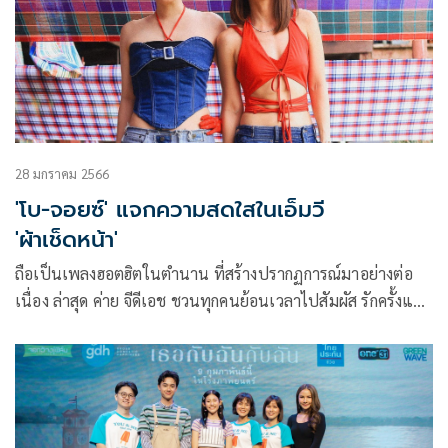
28 มกราคม 2566
'โบ-จอยซ์' แจกความสดใสในเอ็มวี
'ผ้าเช็ดหน้า'
ถือเป็นเพลงฮอตฮิตในตำนาน ที่สร้างปรากฏการณ์มาอย่างต่อ
เนื่อง ล่าสุด ค่าย จีดีเอช ชวนทุกคนย้อนเวลาไปสัมผัส รักครั้งแรก
ในยุคปี 2000 กับเพลง ผ้าเช็ดหน้า เพลงประกอบภาพยนตร์เรื่อง
เธอกับฉันกับฉัน ในเวอร์ชันสุดพิเศษ โดยศิลปิน Triumphs
Kingdom Feat. ยู & มี & หมาก