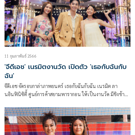
11 กุมภาพันธ์ 2566
'จีดีเอช' เนรมิตงานวัด เปิดตัว 'เธอกับฉันกับ
ฉัน'
จีดีเอช จัดรอบกาล่าภาพยนตร์ เธอกับฉันกับฉัน เนรมิต ลา
นอินฟินิซิตี้ ศูนย์การค้าสยามพารากอน ให้เป็นงานวัด มีชิงช้า
สวรรค์, ม้าหมุน, สายไหม, สอยดาว ให้ทุกคนได้มาร่วมสนุก ก่อน
ชมบรรยากาศบนเวที โดยได้พิธีกรสุดฮอต โบ-ธนากร ชินกูล รับ
หน้าที่พูดคุยกับโปรดิวเซอร์ โต้ง-บรรจง ปิสัญธนะกูล และสองผู้
กำกับฝาแฝด วรรณแวว-แวววรรณ หงษ์วิวัฒน์