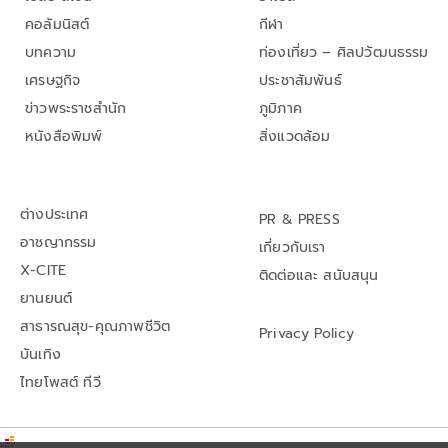
คอลัมนิสต์
กีฬา
บทความ
ท่องเที่ยว – ศิลปวัฒนธรรม
เศรษฐกิจ
ประชาสัมพันธ์
ข่าวพระราชสำนัก
ภูมิภาค
หนังสือพิมพ์
สิ่งแวดล้อม
ต่างประเทศ
PR & PRESS
อาชญากรรม
เกี่ยวกับเรา
X-CITE
ติดต่อและ สนับสนุน
ยานยนต์
สาธารณสุข-คุณภาพชีวิต
Privacy Policy
บันเทิง
ไทยโพสต์ ทีวี