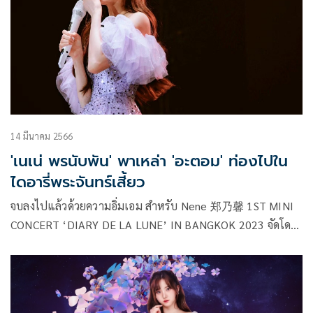
14 มีนาคม 2566
'เนเน่ พรนับพัน' พาเหล่า 'อะตอม' ท่องไปใน
ไดอารี่พระจันทร์เสี้ยว
จบลงไปแล้วด้วยความอิ่มเอม สำหรับ Nene 郑乃馨 1ST MINI
CONCERT ‘DIARY DE LA LUNE’ IN BANGKOK 2023 จัดโดย
บริษัท เดอะ ดรีม แอนด์ เดสทินี จำกัด (THE DnD) ผู้ผลิตและ
สร้างสรรค์คอนเทนต์ในรูปแบบต่างๆ (Content creator) มินิ
คอนเสิร์ตเดี่ยวครั้งแรกของ เนเน่-พรนับพัน พรเพ็ญพิพัฒน์