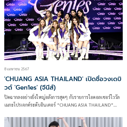
8 เมษายน 2567
'CHUANG ASIA THAILAND' เปิดชื่อวงเดบิ
วต์ 'Gen1es' (จีนีส์)
ปิดฉากลงอย่างยิ่งใหญ่อลังการสุดๆ กับรายการไอดอลเซอร์ไววัล
เมกะโปรเจกต์ระดับอินเตอร์ “CHUANG ASIA THAILAND”
(ช่วง เอเชีย ไทยแลนด์) เวทีที่คัดสรรเด็กฝึกที่มีความฝันจากทั่ว
โลกมาร่วมแข่งขันแสดงศักยภาพ เพื่อเป็นศิลปินอินเตอร์เนชัน