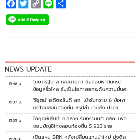
F
T
C
Li
S
ac
wi
o
n
h
e
tt
p
e
ar
b
er
y
e
o
Li
o
n
k
k
NEWS UPDATE
โฆษกรัฐบาล เผยนายกฯ สั่งสอบหาต้นเหตุ
15:48 น.
ข้อมูลรั่วไหล รับเป็นโอกาสยกระดับความมั่นคง
ปลอดภัยข้อมูลภาครัฐทั้งระบบ
'ธีรุตม์' อดีตอธิบดี สถ. เข้ารับทราบ 6 ข้อหา
15:37 น.
คดีโกงสอบท้องถิ่น สรุปสำนวนส่ง ป.ป.ช.
สัปดาห์หน้า
ได้ฤกษ์เสียที! ก.กลาง รับทราบมติ กสถ. เพิก
15:25 น.
ถอนบัญชีโกงสอบท้องถิ่น 5,925 ราย
เปิดแผน BRN หลังเปลี่ยนแกนนำใหม่ มุ่งดิส
15:20 น.