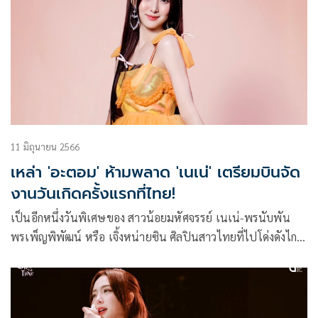
(Wayfer Records) ค่ายเพลงในเครือ วอร์นเนอร์ มิวสิค
ประเทศไทย (Warner Music Thailand)
11 มิถุนายน 2566
เหล่า 'อะตอม' ห้ามพลาด 'เนเน่' เตรียมบินจัด
งานวันเกิดครั้งแรกที่ไทย!
เป็นอีกหนึ่งวันพิเศษของ สาวน้อยมหัศจรรย์ เนเน่-พรนับพัน
พรเพ็ญพิพัฒน์ หรือ เจิ้งหน่ายซิน ศิลปินสาวไทยที่ไปโด่งดังไกล
ถึงแดนมังกร ล่าสุดเตรียมลัดฟ้าสู่บ้านเกิดที่เมืองไทย ชวนทุกคน
มาร่วมสร้างโมเมนต์และความประทับใจในงาน “Nene 1st
Birthday Fan Meeting In Bangkok” ฉลองวันเกิดปีที่ 26 แบบ
เอ็กคลูซีฟเป็นครั้งแรก