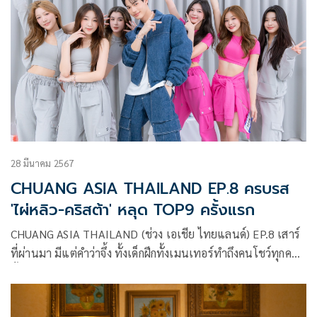
แนลเกิร์ลกรุ๊ปแรกของประเทศไทย
28 มีนาคม 2567
CHUANG ASIA THAILAND EP.8 ครบรส
'ไผ่หลิว-คริสต้า' หลุด TOP9 ครั้งแรก
CHUANG ASIA THAILAND (ช่วง เอเชีย ไทยแลนด์) EP.8 เสาร์
ที่ผ่านมา มีแต่คำว่าจึ้ง ทั้งเด็กฝึกทั้งเมนเทอร์ทำถึงคนโชว์ทุกคน
ทั้งโชว์เดี่ยวเพลง Queencard มินนี่ แห่งวง (G)I-DLE และ
Cooperation Stage ทั้ง 5 โชว์