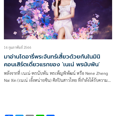
16 กุมภาพันธ์ 2566
มาอ่านไดอารี่พระจันทร์เสี้ยวด้วยกันในมินิ
คอนเสิร์ตเดี่ยวแรกของ 'เนเน่ พรนับพัน'
หลังจากที่ เนเน่-พรนับพัน พรเพ็ญพิพัฒน์ หรือ Nene Zheng
Nai Xin (เนเน่ เจิ้งหน่ายซิน) ศิลปินสาวไทย ที่กำลังได้รับความ
นิยมโดยเฉพาะในประเทศจีน เซอร์ไพรส์แฟนๆ ด้วยการเดิน
ทางกลับไทยในรอบ 3 ปี พร้อมกับเปิดเผยถึงโปรเจกต์พิเศษ
มากมายให้เหล่า ‘อะตอม’ (ชื่อแฟนคลับของ เนเน่) ได้รอ
ติดตาม