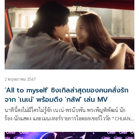
ชัดเจน
2 พฤษภาคม 2567
'All to myself' ซิงเกิลล่าสุดของคนคลั่งรัก
จาก 'เนเน่' พร้อมดึง 'กลัฟ' เล่น MV
นาทีนี้คงไม่มีใครไม่รู้จัก เนเน่-พรนับพัน พรเพ็ญพิพัฒน์ นัก
ร้อง-นักแสดง และเมนเทอร์รายการไอดอลเซอร์ไววัล “CHUANG
ASIA” (ช่วง เอเชีย) ล่าสุดเธอได้ปล่อยมิวสิกวิดีโอ “All to myself