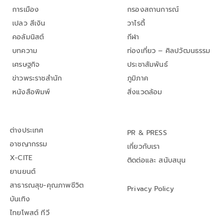
การเมือง
กรองสถานการณ์
เปลว สีเงิน
วาไรตี้
คอลัมนิสต์
กีฬา
บทความ
ท่องเที่ยว – ศิลปวัฒนธรรม
เศรษฐกิจ
ประชาสัมพันธ์
ข่าวพระราชสำนัก
ภูมิภาค
หนังสือพิมพ์
สิ่งแวดล้อม
ต่างประเทศ
PR & PRESS
อาชญากรรม
เกี่ยวกับเรา
X-CITE
ติดต่อและ สนับสนุน
ยานยนต์
สาธารณสุข-คุณภาพชีวิต
Privacy Policy
บันเทิง
ไทยโพสต์ ทีวี