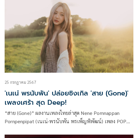
25 กรกฎาคม 2567
'เนเน่ พรนับพัน' ปล่อยซิงเกิล 'สาย (Gone)'
เพลงเศร้า สุด Deep!
“สาย (Gone)” ผลงานเพลงไทยล่าสุด Nene Pornnappan
Pornpenpipat (เนเน่-พรนับพัน พรเพ็ญพิพัฒน์) เพลง POP
สไตล์เนเน่ นำเสนอความรู้สึกและอารมณ์อย่างน่าสนใจ ได้นำ
เสนอศักยภาพทางการร้องและการแสดงออกทางอารมณ์ได้อย่าง