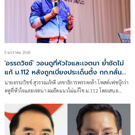
5 มกราคม 2565
'อรรถวิชช์' วอนดูที่หัวใจและเจตนา ย้ำชัดไม่
แก้ ม.112 หลังถูกเบี่ยงประเด็นตั้ง กก.กลั่น
กรองคดี
นายอรรถวิชช์ สุวรรณภักดี เลขาธิการพรรคกล้า โพสต์เฟซบุ๊กว่า
#ดูที่หัวใจและเจตนา ผมยึดแนวไม่แก้ไข ม.112 โดยเสนอ
แนวทาง “กรรมการกลั่นกรองคดี 112“ ซึ่งท่านนายกฯ เห็นชอบ
แล้ว