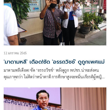
12 มกราคม 2565
'มาดามหลี' เดือด!ซัด 'อรรถวิชช์' ดูถูกเพศแม่
มาดามหลีเดือด! ซัด ‘อรรถวิชช์’ หลังดูถูก พปชร.น่าจะส่งคน
คุณภาพกว่า ไม่คิดว่าหน้าตาดี การศึกษาสูงจะหมิ่นเกียรติผู้หญิง
ขนาดนี้ เตรียมให้ฝ่ายกฎหมายสอบเข้าข่ายผิด กม.เลือกตั้งหรือ
ไม่