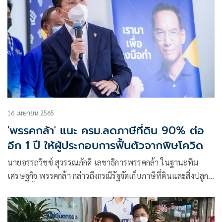
16 เมษายน 2565
'พรรคกล้า' แนะ ครม.ลดภาษีที่ดิน 90% ต่อ
อีก 1 ปี ให้ผู้ประกอบการฟื้นตัวจากพิษโควิด
นายอรรถวิชช์ สุวรรณภักดี เลขาธิการพรรคกล้า ในฐานะทีม
เศรษฐกิจ พรรคกล้า กล่าวถึงกรณีรัฐจัดเก็บภาษีที่ดินและสิ่งปลูก
สร้างปีนี้เต็ม 100% ระหว่างเดือนเมษายนถึงมิถุนายนว่า ขอ
เรียกร้องให้คณะ