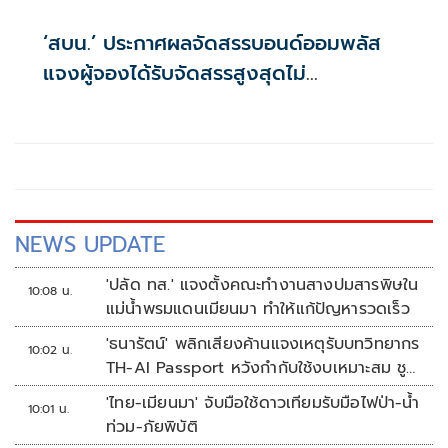
‘สบน.’ ประกาศผลจัดสรรบอนด์ออมพลัส
แจงผู้จองได้รับจัดสรรสูงสุดไม่
เกิน117,000บาท
NEWS UPDATE
'ปลัด ทส.' แจงตั้งคณะทำงานสางปมสารพิษใน
10:08 น.
แม่น้ำพรมแดนเมียนมา ทำให้แก้ปัญหารวดเร็ว
'ธนารัตน์' พลิกเสียงค้านแจงเหตุรับบทวิทยากร
10:02 น.
TH-AI Passport หวังกำกับใช้งบเหมาะสม ชู
จุดเด่นคนไทยได้ใช้ AI ระดับโปร ลดเหลื่อมล้ำ
'ไทย-เมียนมา' จับมือใช้ดาวเทียมรับมือไฟป่า-น้ำ
10:01 น.
ทางเทคโนโลยี เซฟงบไปกว่า900ล้าน เชื่อหาก
ท่วม-ภัยพิบัติ
ใช้เต็มที่เอกชนขาดทุนย่อยยับ