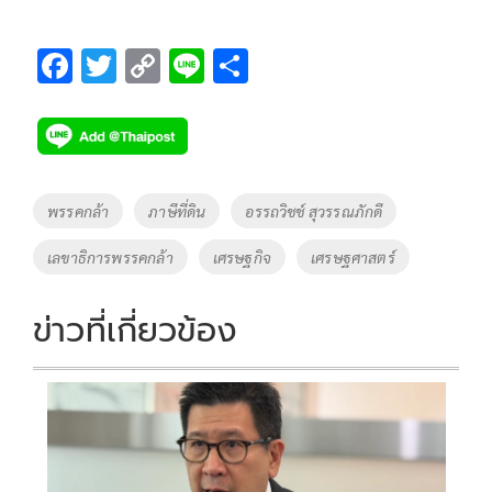
F
T
C
Li
S
ac
wi
o
n
h
e
tt
p
e
ar
b
er
y
e
o
Li
Tags
พรรคกล้า
ภาษีที่ดิน
อรรถวิชช์ สุวรรณภักดี
o
n
เลขาธิการพรรคกล้า
เศรษฐกิจ
เศรษฐศาสตร์
k
k
ข่าวที่เกี่ยวข้อง