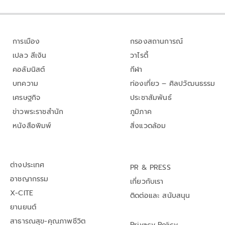
การเมือง
กรองสถานการณ์
เปลว สีเงิน
วาไรตี้
คอลัมนิสต์
กีฬา
บทความ
ท่องเที่ยว – ศิลปวัฒนธรรม
เศรษฐกิจ
ประชาสัมพันธ์
ข่าวพระราชสำนัก
ภูมิภาค
หนังสือพิมพ์
สิ่งแวดล้อม
ต่างประเทศ
PR & PRESS
อาชญากรรม
เกี่ยวกับเรา
X-CITE
ติดต่อและ สนับสนุน
ยานยนต์
สาธารณสุข-คุณภาพชีวิต
Privacy Policy