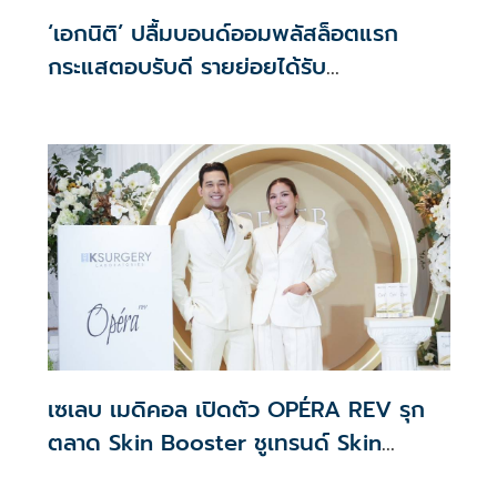
‘เอกนิติ’ ปลื้มบอนด์ออมพลัสล็อตแรก
กระแสตอบรับดี รายย่อยได้รับ
จัดสรร2.2หมื่นคน เปิดจองรอบใหม่ก.ย.นี้
เซเลบ เมดิคอล เปิดตัว OPÉRA REV รุก
ตลาด Skin Booster ชูเทรนด์ Skin
Quality & Longevity ตอบโจทย์คลินิก