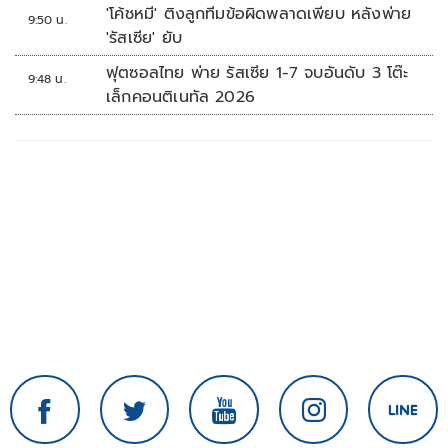
'โค้ชหมี' ติงลูกทีมข้อผิดพลาดเพียบ หลังพ่าย
9:50 น.
'รัสเซีย' ยับ
ฟุตซอลไทย พ่าย รัสเซีย 1-7 จบอันดับ 3 โต๊ะ
9:48 น.
เล็กคอนติเนทัล 2026