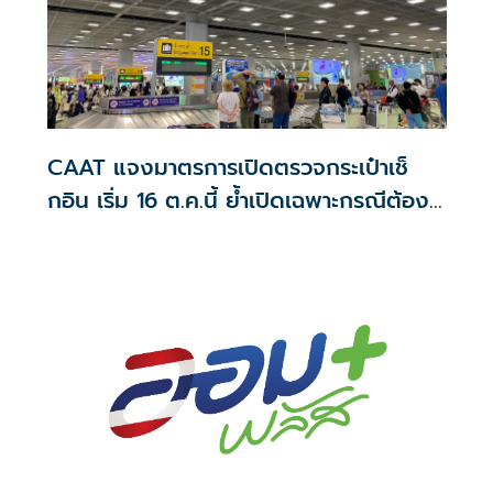
CAAT แจงมาตรการเปิดตรวจกระเป๋าเช็
กอิน เริ่ม 16 ต.ค.นี้ ย้ำเปิดเฉพาะกรณีต้อง
สงสัย