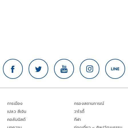
การเมือง
กรองสถานการณ์
เปลว สีเงิน
วาไรตี้
คอลัมนิสต์
กีฬา
บทความ
ท่องเที่ยว – ศิลปวัฒนธรรม