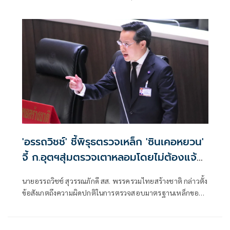
ปัจจุบั
'อรรถวิชช์' ชี้พิรุธตรวจเหล็ก 'ซินเคอหยวน'
จี้ ก.อุตฯสุ่มตรวจเตาหลอมโดยไม่ต้องแจ้ง
ล่วงหน้า
นายอรรถวิชช์ สุวรรณภักดี สส. พรรครวมไทยสร้างชาติ กล่าวตั้ง
ข้อสังเกตถึงความผิดปกติในการตรวจสอบมาตรฐานเหล็กของ
บริษัท ซิน เคอ หยวน ว่า หลังพบว่าเหล็กกว่า 40,000 เส้นถูก
จำหน่ายออกจากโรงงานในช่วงรอยต่อการเปลี่ยนรัฐมนตรี
ว่าการกระทรวงอุตสาหกรรม แม้คณะกรรมการสอบสวนจะ