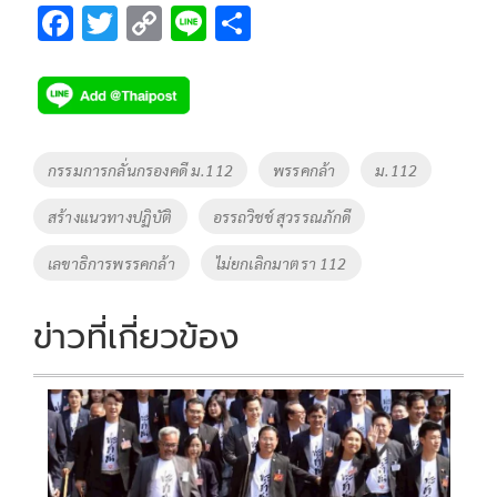
F
T
C
Li
S
ac
wi
o
n
h
e
tt
p
e
ar
b
er
y
e
o
Li
Tags
กรรมการกลั่นกรองคดี ม.112
พรรคกล้า
ม.112
o
n
สร้างแนวทางปฏิบัติ
อรรถวิชช์ สุวรรณภักดี
k
k
เลขาธิการพรรคกล้า
ไม่ยกเลิกมาตรา 112
ข่าวที่เกี่ยวข้อง