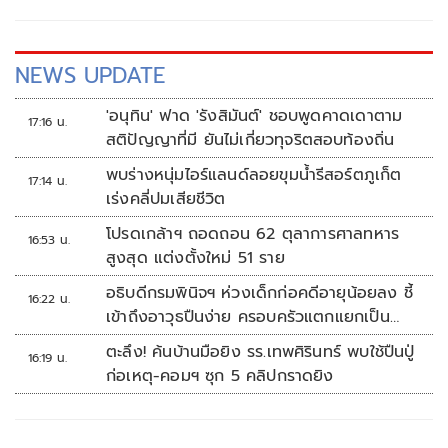
กำหนดให้สุ่มตรวจทุกเตา แต่เมื่อมีการอนุญาตเปิดโรงงานกลับ
พบว่ามีการตรวจเพียงบางเตาเท่านั้น ซึ่งไม่เป็นไปตามแนวทาง
ที่กำหนด
NEWS UPDATE
'อนุทิน' ฟาด 'รังสิมันต์' ชอบพูดคาดเดาตาม
17:16 น.
สติปัญญาที่มี ยันไม่เกี่ยวทุจริตสอบท้องถิ่น
พบร่างหนุ่มไอร์แลนด์ลอยขุมน้ำรีสอร์ตภูเก็ต
17:14 น.
เร่งคลี่ปมเสียชีวิต
โปรดเกล้าฯ ถอดถอน 62 ตุลาการศาลทหาร
16:53 น.
สูงสุด แต่งตั้งใหม่ 51 ราย
อธิบดีกรมพินิจฯ ห่วงเด็กก่อคดีอายุน้อยลง ชี้
16:22 น.
เข้าถึงอาวุธปืนง่าย ครอบครัวแตกแยกเป็น
ชนวนสำคัญ
ตะลึง! ค้นบ้านมือยิง รร.เทพศิรินทร์ พบใช้ปืนปู่
16:19 น.
ก่อเหตุ-คอมฯ ซุก 5 คลิปกราดยิง