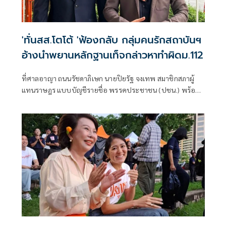
'ทั่นสส.โตโต้ 'ฟ้องกลับ กลุ่มคนรักสถาบันฯ
อ้างนำพยานหลักฐานเท็จกล่าวหาทำผิดม.112
ที่ศาลอาญา ถนนรัชดาภิเษก นายปิยรัฐ จงเทพ สมาชิกสภาผู้
แทนราษฎร แบบบัญชีรายชื่อ พรรคประชาชน (ปชน.) พร้อม
นายนรเศรษฐ์ น