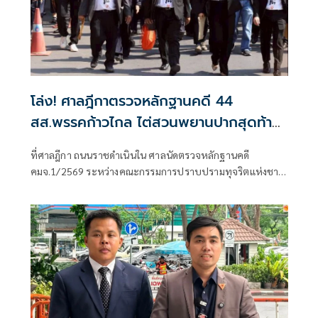
โล่ง! ศาลฎีกาตรวจหลักฐานคดี 44
สส.พรรคก้าวไกล ไต่สวนพยานปากสุดท้าย
18 พ.ค.ปีหน้าก่อนนัดตัดสิน
ที่ศาลฎีกา ถนนราชดำเนินใน ศาลนัดตรวจหลักฐานคดี
คมจ.1/2569 ระหว่างคณะกรรมการปราบปรามทุจริตแห่งชาติ
ผู้ร้อง กับ 44 สส.พร