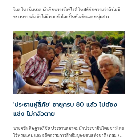
วิมล ไทรนิ่มนวล นักเขียนรางวัลซีไรต์ โพสต์ข้อความว่าถ้าไม่มี
ขบวนการส้ม ถ้าไม่มีพวกหัวโจกปั่นหัวเด็กและหนุ่มสาว
'ประธานผู้ลี้ภัย' อายุครบ 80 แล้ว ไม่ต้อง
แช่ง ไม่กลัวตาย
นายจรัล ดิษฐาอภิชัย ประธานสมาคมนักประชาธิปไตยชาวไทย
ไร้พรมแดน และอดีตกรรมการสิทธิมนุษยชนแห่งชาติ (กสม.) ซึ่ง