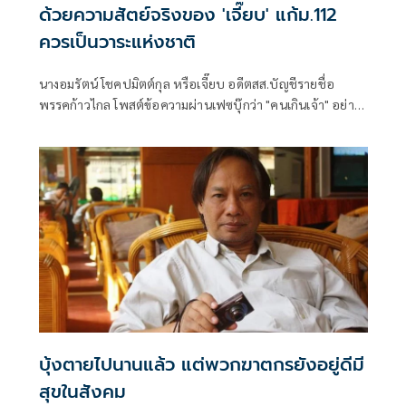
ด้วยความสัตย์จริงของ 'เจี๊ยบ' แก้ม.112
ควรเป็นวาระแห่งชาติ
นางอมรัตน์ โชคปมิตต์กุล หรือเจี๊ยบ อดีตสส.บัญชีรายชื่อ
พรรคก้าวไกล โพสต์ข้อความผ่านเฟซบุ๊กว่า "คนเกินเจ้า" อย่าง
น้อย 2 กลุ่ม
บุ้งตายไปนานแล้ว แต่พวกฆาตกรยังอยู่ดีมี
สุขในสังคม