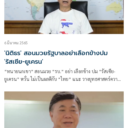
6 มีนาคม 2565
'นิติธร' สอนมวยรัฐบาลอย่าเลือกข้างปม
'รัสเซีย-ยูเครน'
“ทนายนกเขา” สอนมวย “รบ.” อย่า เลือกข้าง ปม “รัสเซีย-
ยูเครน” หวั่น ไม่เป็นผลดีกับ “ไทย” แนะ วางยุทธศาสตร์ความ
สัมพันธ์ระหว่างประเทศใหม่