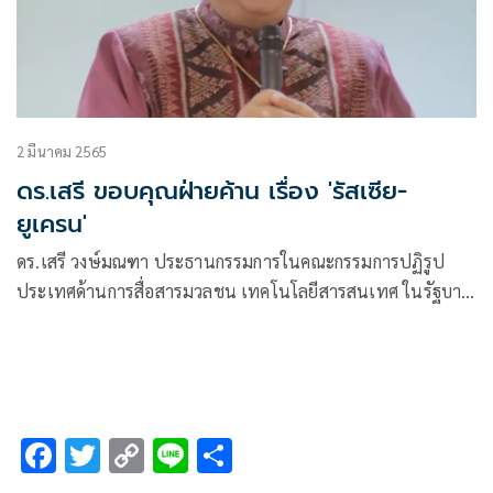
2 มีนาคม 2565
ดร.เสรี ขอบคุณฝ่ายค้าน เรื่อง 'รัสเซีย-
ยูเครน'
ดร.เสรี วงษ์มณฑา ประธานกรรมการในคณะกรรมการปฏิรูป
ประเทศด้านการสื่อสารมวลชน เทคโนโลยีสารสนเทศ ในรัฐบาล
พลเอกประยุทธ์ จันทร์โอชา
F
T
C
Li
S
ac
wi
o
n
h