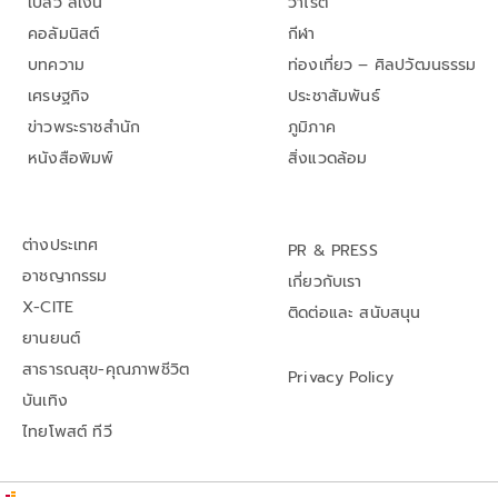
เปลว สีเงิน
วาไรตี้
คอลัมนิสต์
กีฬา
บทความ
ท่องเที่ยว – ศิลปวัฒนธรรม
เศรษฐกิจ
ประชาสัมพันธ์
ข่าวพระราชสำนัก
ภูมิภาค
หนังสือพิมพ์
สิ่งแวดล้อม
ต่างประเทศ
PR & PRESS
อาชญากรรม
เกี่ยวกับเรา
X-CITE
ติดต่อและ สนับสนุน
ยานยนต์
สาธารณสุข-คุณภาพชีวิต
Privacy Policy
บันเทิง
ไทยโพสต์ ทีวี