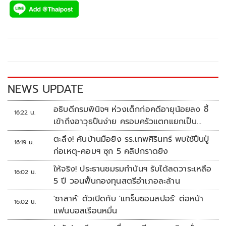
e
tt
p
e
ar
b
er
y
e
o
Li
o
n
k
k
NEWS UPDATE
อธิบดีกรมพินิจฯ ห่วงเด็กก่อคดีอายุน้อยลง ชี้
16:22 น.
เข้าถึงอาวุธปืนง่าย ครอบครัวแตกแยกเป็น
ชนวนสำคัญ
ตะลึง! ค้นบ้านมือยิง รร.เทพศิรินทร์ พบใช้ปืนปู่
16:19 น.
ก่อเหตุ-คอมฯ ซุก 5 คลิปกราดยิง
ให้จริง! ประธานชมรมกำนันฯ รับได้ลดวาระเหลือ
16:02 น.
5 ปี วอนฟื้นกองทุนสตรีอำเภอละล้าน
'ซาลาห์' ตัวเปิดกับ 'แทร็บซอนสปอร์' ต่อหน้า
16:02 น.
แฟนบอลเรือนหมื่น