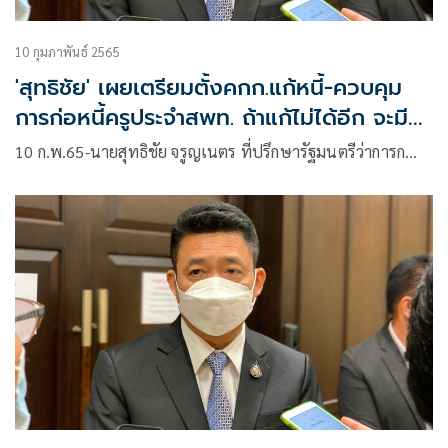
10 กุมภาพันธ์ 2565
'สุทธิชัย' เผยเตรียมตั้งคกก.แก้หนี้-ควบคุม
การก่อหนี้ครูประจำสพท. ถ้าแก้ไม่ได้อีก จะมีค
กก.ระดับจังหวัดมาช่วย เปิดช่องครูลง
10 ก.พ.65-นายสุทธิชัย จรูญเนตร ที่ปรึกษารัฐมนตรีว่าการก…
ทะเบียนแก้หนี้ 14 ก.พ.นี้