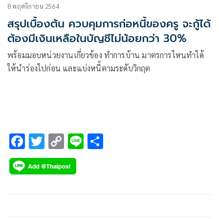
8 พฤศจิกายน 2564
สรุปเบื้องต้น ควบคุมการก่อหนี้ของครู จะกู้ได้
ต้องมีเงินเหลือในบัญชีไม่น้อยกว่า 30%
พร้อมมอบหน่วยงานเกี่ยวข้อง ทำการบ้าน มาตรการไหนทำได้
ให้นำร่องไปก่อน และแบ่งหนี้ตามระดับวิกฤต
F
T
C
Li
S
ac
wi
o
n
h
e
tt
p
e
ar
b
er
y
e
o
Li