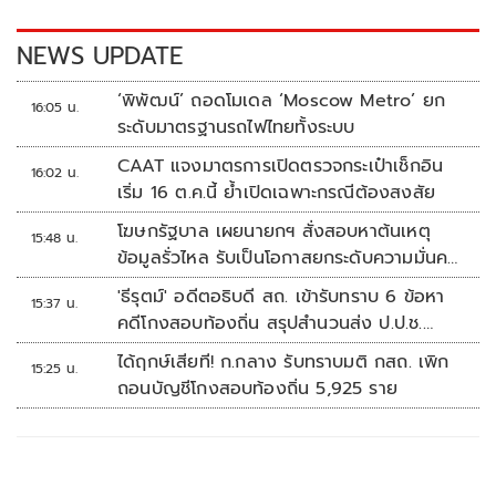
o
n
k
k
NEWS UPDATE
‘พิพัฒน์’ ถอดโมเดล ‘Moscow Metro’ ยก
16:05 น.
ระดับมาตรฐานรถไฟไทยทั้งระบบ
CAAT แจงมาตรการเปิดตรวจกระเป๋าเช็กอิน
16:02 น.
เริ่ม 16 ต.ค.นี้ ย้ำเปิดเฉพาะกรณีต้องสงสัย
โฆษกรัฐบาล เผยนายกฯ สั่งสอบหาต้นเหตุ
15:48 น.
ข้อมูลรั่วไหล รับเป็นโอกาสยกระดับความมั่นคง
ปลอดภัยข้อมูลภาครัฐทั้งระบบ
'ธีรุตม์' อดีตอธิบดี สถ. เข้ารับทราบ 6 ข้อหา
15:37 น.
คดีโกงสอบท้องถิ่น สรุปสำนวนส่ง ป.ป.ช.
สัปดาห์หน้า
ได้ฤกษ์เสียที! ก.กลาง รับทราบมติ กสถ. เพิก
15:25 น.
ถอนบัญชีโกงสอบท้องถิ่น 5,925 ราย