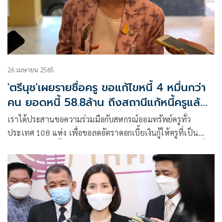
26 เมษายน 2565
'ตรีนุช'เผยรายชื่อครู ขอแก้ไขหนี้ 4 หมื่นกว่า
คน ยอดหนี้ 58.8ล้าน ถึงสถานีแก้หนี้ครูแล้ว
เร่งประสานสถาบันการเงินช่วยเหลือ
เราได้ประสานขอความร่วมมือกับสหกรณ์ออมทรัพย์ครูทั่ว
ประเทศ 108 แห่ง เพื่อขอลดอัตราดอกเบี้ยเงินกู้ให้ครูที่เป็น
สมาชิก ซึ่งขณะนี้ได้รับความร่วมมือจากสหกรณ์ออมทรัพย์ครูทั้ง
สิ้น 70 แห่ง สามารถลดดอกเบี้ยลงได้ระหว่างร้อยละ 0.05-1.0 มี
ครูที่ได้รับผลประโยชน์ 463,072 ราย สามารถส่งเงินคืนกลับเข้า
กระเป๋าคุณครู 2,262 ล้านบาท