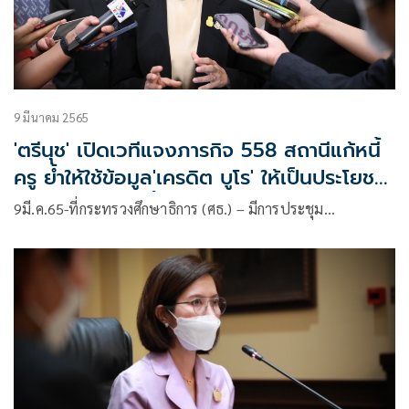
9 มีนาคม 2565
'ตรีนุช' เปิดเวทีแจงภารกิจ 558 สถานีแก้หนี้
ครู ย้ำให้ใช้ข้อมูล'เครดิต บูโร' ให้เป็นประโยชน์
ควบคุมการก่อหนี้ ไม่เกิน70% ของรายได้
9มี.ค.65-ที่กระทรวงศึกษาธิการ (ศธ.) – มีการประชุม…