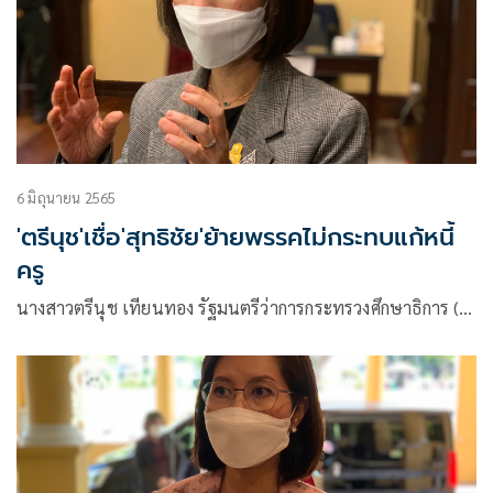
6 มิถุนายน 2565
'ตรีนุช'เชื่อ'สุทธิชัย'ย้ายพรรคไม่กระทบแก้หนี้
ครู
นางสาวตรีนุช เทียนทอง รัฐมนตรีว่าการกระทรวงศึกษาธิการ (…