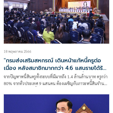
อย่างเป็นทางการ แต่เป็นการพูดคุยเพื่อทำความเข้าใจร่วมกัน
และเตรียมการล่วงหน้า โดยประเด็นเร่งด่วนที่
18 พฤษภาคม 2566
"กรมส่งเสริมสหกรณ์ เดินหน้าแก้หนี้ครูต่อ
เนื่อง หลังสมาชิกมากกว่า 4.6 แสนรายได้รับ
ประโยชน์ หลังสหกรณ์ฯ ลดดอกเบี้ยเงินกู้"
จากปัญหาหนี้สินครูทั้งระบบที่มีมากถึง 1.4 ล้านล้านบาท ครูกว่า
80% จากทั่วประเทศ 9 แสนคน ต้องเผชิญกับภาวะหนี้สินจำนวน
มหาศาล โดยเจ้าหนี้รายใหญ่สุดคือ สหกรณ์ออมทรัพย์ครู 8.9
แสนล้านบาท คิดเป็น 64% รองลงมา ธนาคารออมสิน 3.49
แสนล้านบาท คิดเป็น 25%