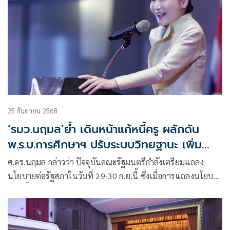
25 กันยายน 2568
‘รมว.นฤมล’ย้ำ เดินหน้าแก้หนี้ครู ผลักดัน
พ.ร.บ.การศึกษาฯ ปรับระบบวิทยฐานะ เพิ่ม
ตำแหน่ง พร้อมขอให้เน้นวิชาประวัติศาสตร์
ศ.ดร.นฤมล กล่าวว่า ปัจจุบันคณะรัฐมนตรีกำลังเตรียมแถลง
มอง เด็กควรเข้าใจหน้าที่พลเมืองไทย
นโยบายต่อรัฐสภาในวันที่ 29-30 ก.ย.นี้ ซึ่งเมื่อการแถลงนโยบาย
เสร็จสิ้นแล้ว รัฐมนตรีของแต่ละกระทรวงจะสามารถเริ่มลงนาม
ในเอกสารทางราชการและออกคำสั่งในเชิงปฏิบัติได้เต็มรูปแบบ
ดังนั้นในการประชุมครั้งนี้จึงยังไม่ได้ถือเป็นการมอบนโยบาย