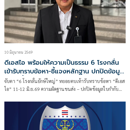
10 มิถุนายน 2569
ดีเอสไอ พร้อมให้ความเป็นธรรม 6 โรงกลั่น
เข้ารับทราบข้อหา-ชี้แจงหลักฐาน ปกปิดข้อมูล
ขนส่งน้ำมัน
จับตา “6 โรงกลั่นยักษ์ใหญ่” ทยอยตบเท้ารับทราบข้อหา “ดีเอส
ไอ” 11-12 มิ.ย.69 ความผิดฐานขนส่ง – ปกปิดข้อมูลใบกำกับ
ขนส่งน้ำมันทางเรือ 166 ฉบับ ไม่เป็นไปตามประกาศกรมธุรกิจ
พลังงานกำหนด ส่อเวียนใช้กระทำผิด