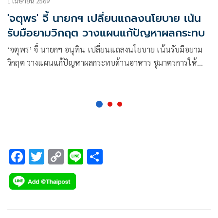
1 เมษายน 2569
'จตุพร' จี้ นายกฯ เปลี่ยนแถลงนโยบาย เน้น
รับมือยามวิกฤต วางแผนแก้ปัญหาผลกระทบ
‘จตุพร’ จี้ นายกฯ อนุทิน เปลี่ยนแถลงนโยบาย เน้นรับมือยาม
วิกฤต วางแผนแก้ปัญหาผลกระทบด้านอาหาร ชูมาตรการให้
ปชช.มีอยู่มีกิน ฟาดโรงกลั่นรัฐถือหุ้นข้างมากนิ่งเงียบโกยกำไร ฉะ
พวกเห็นแก่ตัว ทิ้งคนไทยหิวโซ ต้องพึ่งตนเอง ส่วนกลุ่มทุนปาก
พะงาบรอโกยกำไร บี้รื้อโครงสร้างพลังงานก่อนจะไปไม่รอด
F
T
C
Li
S
ac
wi
o
n
h
e
tt
p
e
ar
b
er
y
e