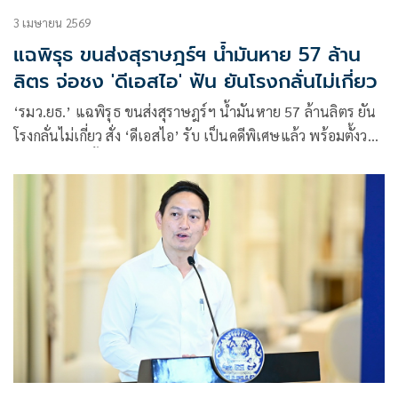
3 เมษายน 2569
แฉพิรุธ ขนส่งสุราษฎร์ฯ น้ำมันหาย 57 ล้าน
ลิตร จ่อชง 'ดีเอสไอ' ฟัน ยันโรงกลั่นไม่เกี่ยว
‘รมว.ยธ.’ แฉพิรุธ ขนส่งสุราษฎร์ฯ น้ำมันหาย 57 ล้านลิตร ยัน
โรงกลั่นไม่เกี่ยว สั่ง ‘ดีเอสไอ’ รับ เป็นคดีพิเศษแล้ว พร้อมตั้งวอร์
รูมติดตามทุกขั้นตอน รอง ผบ.ตร. ตรวจสอบคลังเพิ่มพร้อมขยาย
ผลรถบรรทุกลักลอบน้ำมัน 4 หมื่นลิตร เตรียมเรียกเจ้าของเรือ
สวมทะเบียนโชคชลกรขายน้ำมันกลางทะเล ศรชล. พบการเดิน
เรือช้าประวิงเวลาผิดปกติ 20 เที่ยว จ่อประสานดีเอสไอฟัน ด้าน
‘อธิบดีดีเอสไอ’ ชี้ประวิงเวลาขนส่งน้ำมันความผิดร้ายแรง