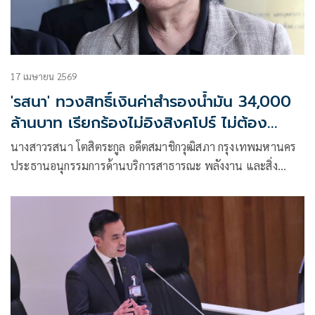
17 เมษายน 2569
'รสนา' ทวงสิทธิ์เงินค่าสำรองน้ำมัน 34,000
ล้านบาท เรียกร้องไม่อิงสิงคโปร์ ไม่ต้อง
ชดเชย
นางสาวรสนา โตสิตระกูล อดีตสมาชิกวุฒิสภา กรุงเทพมหานคร
ประธานอนุกรรมการด้านบริการสาธารณะ พลังงาน และสิ่ง
แวดล้อม สภาผู้บริโภค โพสต์เฟซบุ๊กว่า