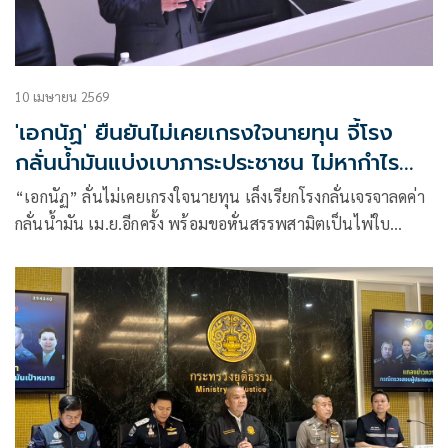
10 เมษายน 2569
'เอกนัฏ' ยืนยันไม่เคยเกรงใจนายทุน จี้โรง
กลั่นน้ำมันแบ่งเบาภาระประชาชน ไม่หากำไร
เกินควร
“เอกนัฏ” ลั่นไม่เคยเกรงใจนายทุน เล็งเรียกโรงกลั่นเจรจาลดค่า
กลั่นน้ำมัน เม.ย.อีกครั้ง พร้อมขอหั่นสรรพสามิตเป็นไพ่ใบ
สุดท้าย หวั่นกระทบรายได้ประเทศ ไม่มีเงินเยียวยา ปชช. ย้ำ
สถานการณ์ไม่แน่นอนใช้ความ