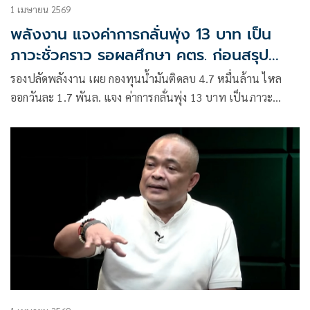
1 เมษายน 2569
พลังงาน แจงค่าการกลั่นพุ่ง 13 บาท เป็น
ภาวะชั่วคราว รอผลศึกษา คตร. ก่อนสรุป
โครงสร้างราคาใหม่
รองปลัดพลังงาน เผย กองทุนน้ำมันติดลบ 4.7 หมื่นล้าน ไหล
ออกวันละ 1.7 พันล. แจง ค่าการกลั่นพุ่ง 13 บาท เป็นภาวะ
ชั่วคราว รอผลศึกษา คตร. ก่อนสรุปโครงสร้างราคาใหม่ มอง นำ
เข้าน้ำมันรัสเซีย กต.หารือแล้ว หากนำเข้าจริงต้องคุยเอกชนหาส
ถานที่เก็บ