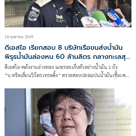
18 เมษายน 2569
ดีเอสไอ เรียกสอบ 8 บริษัทเรือขนส่งน้ำมัน
พิรุธน้ำมันล่องหน 60 ล้านลิตร กลางทะเลสุ
ราษฎร์
ดีเอสไอ-พลังงานอ่างทอง แกะรอยเก็บตัวอย่างน้ำมัน 2 ถัง
“บ.ทริลเลี่ยนปิโตรเทรดดิ้ง” ตรวจสอบปลอมปนน้ำมันเชื้อเพลิง
– ได้มาตรฐานน้ำมันตามกฎหมายหรือไม่ หลังก่อนหน้านี้ถูก
ตำรวจ ปคบ. อายัดไว้แล้ว 2 ถัง พ่วงดำเนินคดี 3 ข้อหา