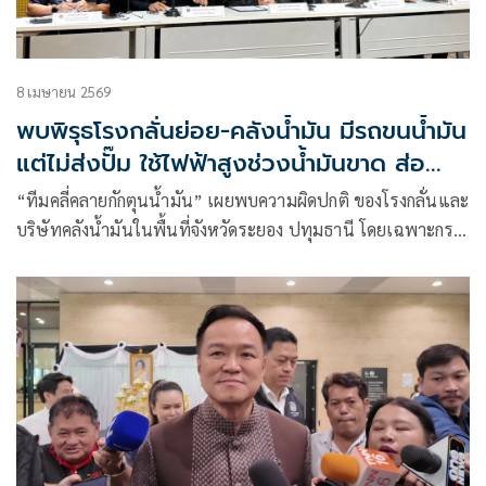
8 เมษายน 2569
พบพิรุธโรงกลั่นย่อย-คลังน้ำมัน มีรถขนน้ำมัน
แต่ไม่ส่งปั๊ม ใช้ไฟฟ้าสูงช่วงน้ำมันขาด ส่อ
กักตุนเก็งกำไร
“ทีมคลี่คลายกักตุนน้ำมัน” เผยพบความผิดปกติ ของโรงกลั่นและ
บริษัทคลังน้ำมันในพื้นที่จังหวัดระยอง ปทุมธานี โดยเฉพาะกรณี
มีรถขนส่งน้ำมันแต่ไม่ส่งจ่ายน้ำมันให้ปั๊ม – มีการใช้จ่ายกระแส
ไฟฟ้าสูงในช่วงน้ำมันขาดแคลน ลักษณะคล้ายกักตุนน้ำมันและ
รอขายออกเพื่อเก็งกำไร