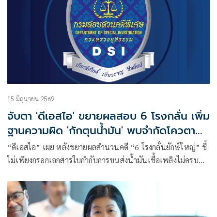
15 มิถุนายน 2569
จับตา 'ดีเอสไอ' ขยายผลสอบ 6 โรงกลั่น เพิ่ม
ฐานความผิด 'กักตุนน้ำมัน' พบจำกัดโควตา
ลูกค้าประจำ แต่มีขาจรแทรกผิดปกติ
“ดีเอสไอ” เผย หลังขยายผลสำนวนคดี “6 โรงกลั่นยักษ์ใหญ่” ชี้
ไม่เพียงกรอกเอกสารใบกำกับการขนส่งน้ำมันเชื้อเพลิงไม่ครบ
ตามประกาศกรมธุรกิจกำหนด ซึ่งมีความผิดตาม ”พ.ร.บ.การค้า
น้ำมันเชื้อเพลิง พ.ศ. 2543“ แต่ยังมีพฤติการณ์ ส่อมีความผิด
กักตุนน้ำมันตาม “พ.ร.บ.ด้วยราคาสินค้าและบริการ พ.ศ. 2542”
เหตุ หลัง “กบน.“ มีมติขึ้นพรวดน้ำมันทุกชนิด 6 บาทต่อลิตร