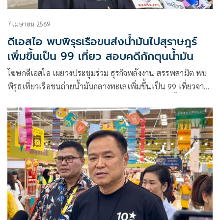
7 เมษายน 2569
ดีเอสไอ พบพิรุธเรือขนส่งน้ำมันไปสุราษฎร์
เพิ่มขึ้นเป็น 99 เที่ยว สอบคดีกักตุนน้ำมัน
โฆษกดีเอสไอ เผยวงประชุมร่วม ธุรกิจพลังงาน-สรรพสามิต พบ
พิรุธเที่ยวเรือขนถ่ายน้ำมันกลางทะเลเพิ่มขึ้นเป็น 99 เที่ยวจาก
96 เที่ยว เหลือนำข้อมูลมากระทบยอดกับจำนวนเรือทั้งหมด แง้ม
พบความผิดปกติส่วนใหญ่ของเรือขนส่งน้ำมันมักมาจากภาค
ตะวันออกก่อนลงสู่ภาคใต้ จ.สุราษฎร์ธานี