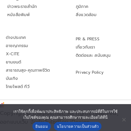
ข่าวพระราชสำนัก
ภูมิภาค
หนังสือพิมพ์
สิ่งแวดล้อม
ต่างประเทศ
PR & PRESS
อาชญากรรม
เกี่ยวกับเรา
X-CITE
ติดต่อและ สนับสนุน
ยานยนต์
สาธารณสุข-คุณภาพชีวิต
Privacy Policy
บันเทิง
ไทยโพสต์ ทีวี
Copyright© thaipost.net, All rights reserved.,
เราใช้คุกกี้เพื่อพัฒนาประสิทธิภาพ และประสบการณ์ที่ดีในการใช้
เว็บไซต์ของคุณ คุณสามารถศึกษารายละเอียดได้ที่นี่
ออกแบบเว็บ จัดทำเว็บไซต์โดย iDesign
ยินยอม
นโยบายความเป็นส่วนตัว