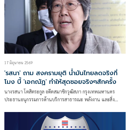
17 มิถุนายน 2569
'รสนา' ถาม สงครามยุติ น้ำมันไทยลดจริงกี่
โมง บี้ 'เอกณัฏ' ทำให้สุดซอยจริงๆสักครั้ง
นางรสนา โตสิตระกูล อดีตสมาชิกวุฒิสภา กรุงเทพมหานคร
ประธานอนุกรรมการด้านบริการสาธารณะ พลังงาน และสิ่ง
แวดล้อม สภาผู้บริโภค โพสต์เฟซบุ๊ก ระบุว่า สงครามยุติ น้ำมัน
ไทยลดจริงกี่โมง