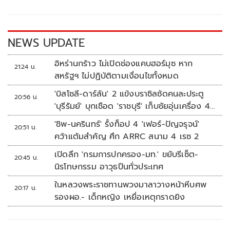
o
Li
o
n
k
k
NEWS UPDATE
อิหร่านกร้าว ไม่เปิดช่องแคบฮอร์มุซ หาก
21:24 น.
สหรัฐฯ ไม่ปฏิบัติตามเงื่อนไขทั้งหมด
'บิสโซลี-ดาร์ลัน' 2 แข้งบราซิลซัดคนละประตู
20:56 น.
'บุรีรัมย์' บุกเชือด 'ราชบุรี' เก็บชัยอุ่นเครื่อง 4
นัดรวด
'ชิพ-นครินทร์' รั้งท็อป 4 'เฟอร์-ปัญจรุจน์'
20:51 น.
คว้าแต้มสำคัญ ศึก ARRC สนาม 4 เรซ 2
เปิดลึก 'กรมการปกครอง-มท.' ขยับรีเซ็ต-
20:45 น.
นิรโทษกรรม อาวุธปืนทั่วประเทศ
ในหลวงพระราชทานพวงมาลาวางหน้าหีบศพ
20:17 น.
รองผอ.- เด็กหญิง เหยื่อเหตุกราดยิง