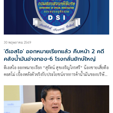
30 พฤษภาคม 2569
'ดีเอสไอ' ออกหมายเรียกแล้ว คืบหน้า 2 คดี
คลังน้ำมันอ่างทอง-6 โรงกลั่นยักษ์ใหญ่
ดีเอสไอ ออกหมายเรียก “สุรัตน์ สุขเจริญไกรศรี” น้องชายเสี่ยตือ
คอสโม่ เบื้องหลังตัวจริงรับประโยชน์จากการค้าน้ำมันของบริษัท
ทริลเลี่ยนปิโตรเทรดดิ้ง จำกัด จ.อ่างทอง ให้รับทราบข้อหา
ปลอมปนน้ำมันเชื้อเพลิง-ขายเกินราคา จันทร์ 8 มิ.ย.69