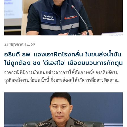
23 พฤษภาคม 2569
อธิบดี ธพ. แจงเอาผิดโรงกลั่น ใบขนส่งน้ำมัน
ไม่ถูกต้อง ชง 'ดีเอสไอ' เชือดขบวนการกักตุน
จากกรณีที่มีการนำเสนอข่าวจากการให้สัมภาษณ์ของอธิบดีกรม
ธุรกิจพลังงานก่อนหน้านี้ ซึ่งอาจส่งผลให้เกิดการสื่อสารที่คลาด
เคลื่อนออกไปว่า โรงกลั่นน้ำมันไม่ได้มีความผิดฐานกักตุน เป็น
เพียงการกรอกข้อมูลในเอกสารไม่ครบถ้วนนั้น