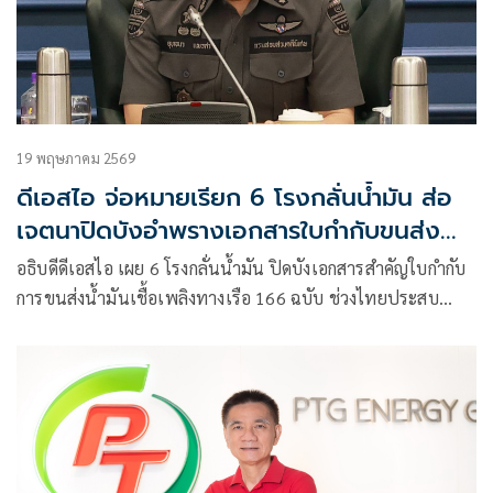
19 พฤษภาคม 2569
ดีเอสไอ จ่อหมายเรียก 6 โรงกลั่นน้ำมัน ส่อ
เจตนาปิดบังอำพรางเอกสารใบกำกับขนส่ง
ทางเรือ
อธิบดีดีเอสไอ เผย 6 โรงกลั่นน้ำมัน ปิดบังเอกสารสำคัญใบกำกับ
การขนส่งน้ำมันเชื้อเพลิงทางเรือ 166 ฉบับ ช่วงไทยประสบ
ปัญหาวิกฤติตะวันออกกลางเดือน ไม่กรอกข้อมูลให้ครบถ้วน ส่อ
เจตนาปิดบังอำพรางเพื่อเวียนใช้เอกสาร หลัง “กรมธุรกิจ
พลังงาน”