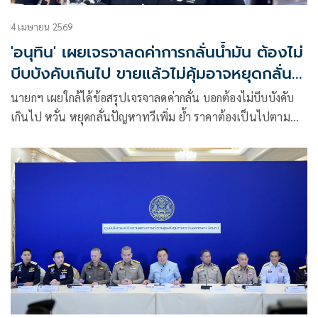
4 เมษายน 2569
'อนุทิน' เผยเจรจาลดค่าการกลั่นน้ำมัน ต้องไม่
บีบบังคับเกินไป ขายแล้วไม่คุ้มอาจหยุดกลั่น
จนปัญหาทวีเพิ่ม
นายกฯ เผยใกล้ได้ข้อสรุปเจรจาลดค่ากลั่น บอกต้องไม่บีบบังคับ
เกินไป หวั่น หยุดกลั่นปัญหาทวีเพิ่ม ย้ำ ราคาต้องเป็นไปตาม
กลไกตลาด อุ้มตลอดไม่ได้ แต่รัฐหามาตรการอื่นด้วยแทน ยืนยัน
ช่วงสงกรานต์​น้ำมันพอ เปิดสาเหตุเงียบเรื่องไอ้โม่ง เพราะไม่
อยากให้ข่าวรั่ว ชื่นชมเจ้าหน้าสืบเชิงลึก แค่ 1 สัปดาห์​ รู้เส้นทาง
ทั้งหมด