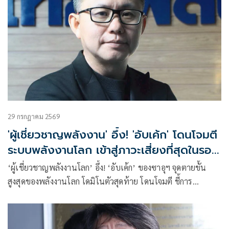
29 กรกฎาคม 2569
'ผู้เชี่ยวชาญพลังงาน' อึ้ง! 'อับเค้ก' โดนโจมตี
ระบบพลังงานโลก เข้าสู่ภาวะเสี่ยงที่สุดในรอบ
50 ปี
‘ผู้เชี่ยวชาญพลังงานโลก’ อึ้ง! ‘อับเค้ก’ ของซาอุฯ จุดตายขั้น
สูงสุดของพลังงานโลก โดมิโนตัวสุดท้าย โดนโจมตี ชี้การ
ออกแบบระบบการผลิตแยกน้ำมันดิบใช้เวลาซ่อมแซม 3-5 ปี
หวั่นการขาดแคลนโครงสร้างพลังงานโลกอย่างถาวร เข้าสู่ภาวะ
สุ่มเสี่ยงที่สุดในรอบ 50 ปีอย่างเป็นทางการ