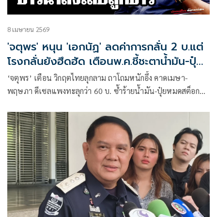
8 เมษายน 2569
'จตุพร' หนุน 'เอกนัฏ' ลดค่าการกลั่น 2 บ.แต่
โรงกลั่นยังฮึดฮัด เตือนพ.ค.ชี้ชะตาน้ำมัน-ปุ๋ย
หมด
‘จตุพร’ เตือน วิกฤตไทยลุกลาม ถาโถมหนักอึ้ง คาดเมษา-
พฤษภา ดีเซลแพงทะลุกว่า 60 บ. ซ้ำร้ายน้ำมัน-ปุ๋ยหมดสต็อก
ทุกข์ระทมอดอยากระบาดทั่วหย่อมหญ้า ส่วนพ่อค้าน้ำมันหอบ
กำไรกันเบิกบาน ให้กำลังใจ รมว.พลังงาน ขอลดค่ากลั่น 2 บ.ยัง
ฮึดฮัด เชื่อ ‘ศุภจี’ เหนื่อยแบกปัญหา