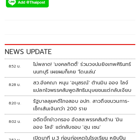
e
tt
p
e
ar
b
er
y
e
o
Li
o
n
k
k
NEWS UPDATE
ไม่พลาด! 'มงคลกิตติ์' ร่วมวงปมยิงเทพศิรินทร์
8:52 น.
นนทบุรี เผยผมก็เคย 'โดนเล่น'
สว.อังคณา หนุน 'อนุสรณ์' ต้านมิน ออง ไลง์
8:28 น.
แปลกใจพรรคส้มพูดสิทธิมนุษยชนแต่กลับเงียบ
รัฐบาลลุยคดีโกงสอบ อปท. สาวถึงขบวนการ-
8:20 น.
เช็กเส้นเงินกว่า 200 ราย
อดีตบิ๊กข่าวกรอง อัดสส.พรรคส้มต้าน 'มิน
8:02 น.
ออง ไลง์' แต่กลับชอบ 'ฮุน เซน'
เปิดนาที ม.3 ก่อนก่อเหตุในโรงเรียน หยิบปืน