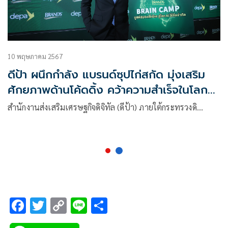
10 พฤษภาคม 2567
ดีป้า ผนึกกำลัง แบรนด์ซุปไก่สกัด มุ่งเสริม
ศักยภาพด้านโค้ดดิ้ง คว้าความสำเร็จในโลก
ดิจิทัล
สำนักงานส่งเสริมเศรษฐกิจดิจิทัล (ดีป้า) ภายใต้กระทรวงดิ…
F
T
C
Li
S
ac
wi
o
n
h