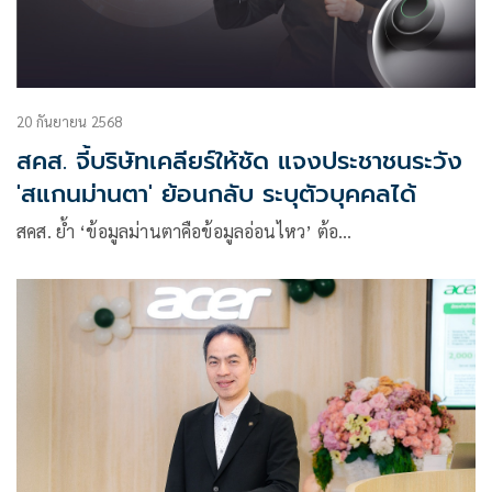
20 กันยายน 2568
สคส. จี้บริษัทเคลียร์ให้ชัด แจงประชาชนระวัง
'สแกนม่านตา' ย้อนกลับ ระบุตัวบุคคลได้
สคส. ย้ำ ‘ข้อมูลม่านตาคือข้อมูลอ่อนไหว’ ต้อ…