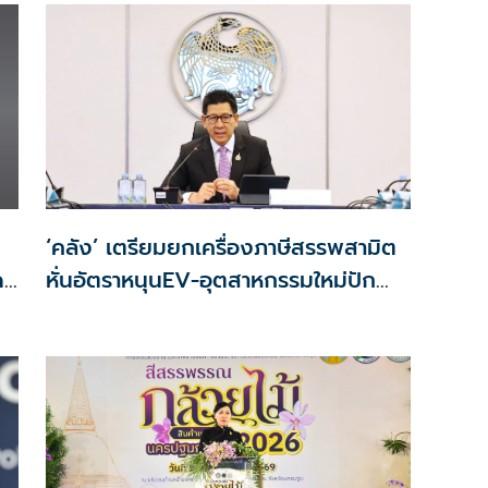
‘คลัง’ เตรียมยกเครื่องภาษีสรรพสามิต
ด
หั่นอัตราหนุนEV-อุตสาหกรรมใหม่ปัก
ลด
หมุดไทย