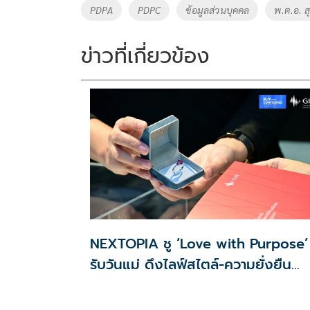
o
Li
Tags
PDPA
PDPC
ข้อมูลส่วนบุคคล
พ.ต.อ. ส
o
n
k
k
ข่าวที่เกี่ยวข้อง
NEXTOPIA ชู ‘Love with Purpose’
รับวันแม่ ดึงไลฟ์สไตล์-ความยั่งยืน
สร้างประสบการณ์ช้อปปิงมีความหมาย