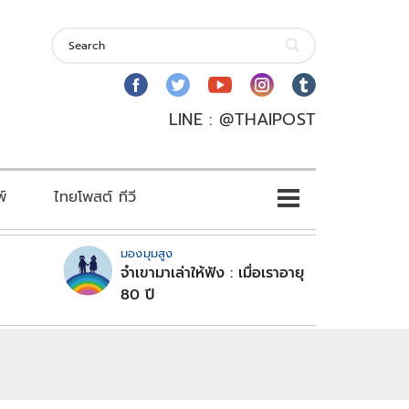
LINE : @THAIPOST
พ์
ไทยโพสต์ ทีวี
มองมุมสูง
จำเขามาเล่าให้ฟัง : เมื่อเราอายุ
80 ปี