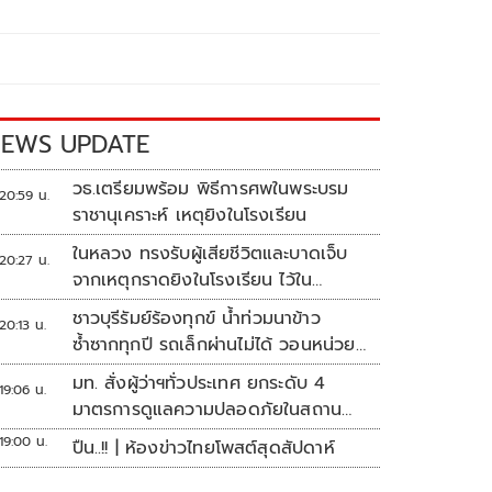
EWS UPDATE
วธ.เตรียมพร้อม พิธีการศพในพระบรม
20:59 น.
ราชานุเคราะห์ เหตุยิงในโรงเรียน
ในหลวง ทรงรับผู้เสียชีวิตและบาดเจ็บ
20:27 น.
จากเหตุกราดยิงในโรงเรียน ไว้ใน
พระบรมราชานุเคราะห์
ชาวบุรีรัมย์ร้องทุกข์ น้ำท่วมนาข้าว
20:13 น.
ซ้ำซากทุกปี รถเล็กผ่านไม่ได้ วอนหน่วย
งานเร่งแก้ไข
มท. สั่งผู้ว่าฯทั่วประเทศ ยกระดับ 4
19:06 น.
มาตรการดูแลความปลอดภัยในสถาน
ศึกษา
19:00 น.
ปืน..!! | ห้องข่าวไทยโพสต์สุดสัปดาห์