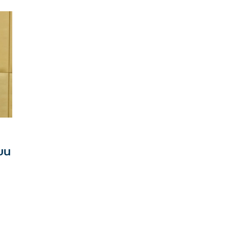
 ชาญ
เข้าพบนายกรัฐมนตรีเอง พร้อมหนุนเต็มที่ ขณะที่ หลาย
ชาติต่างยกมือสนับสนุน เพราะเชื่อมั่นในความพร้อม เผย
แรก
ตอนนี้รอเพียงหนังสือรับรองจากรัฐบาล กับ หนังสือการัน
ตีห้องพัก เท่านั้น ด้าน “คณะทำงานยูธโอลิมปิก” เข้าใจดี
ไทย
เพราะอยู่ช่วงเปลี่ยนผ่านรัฐบาล “ไอโอซี” เตรียม
ยม
ประกาศผลคัดเลือกเจ้าภาพ อย่างเป็นทางการ 25 มิ.ย.นี้
าน
ที่สวิตเซอร์แลนด์
ง
ยน