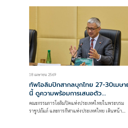
ศักด ยอดมณี ผู้ว่ากกท. แจงต่อนายกรัฐมนตรี อนุทิน
วีรกูล อย่างละเอียดถึงการแบ่งจ่ายงบ 5,700 ล้านบาท
เพื่อเป็นเจ้าภาพ “ยูธโอลิมปิกเกมส์ 2030” โดย 2 ปี
จ่ายเพียงหลัก 10 ล้านเพื่อเลี่ยงกระทบวิกฤติเศรษฐกิจ
ของประเทศในเวลานี้ พร้อมให้นักวิชาการวิเคราะห์
ได้คืนกลับมาระดับ “หมื่นล้าน” บวกได้การสร้างค่านิ
ให้กับเด็กเยาวชนในเรื่องการเล่นกีฬา เผย ไทยสอบผ่
ได้ A หมดหลังการตรวจสนามและความพร้อม รอเพีย
รัฐบาลไฟเขียวโดยไอโอซีตีกรอบ 15 พ.ค.นี้
18 เมษายน 2569
ทัพโอลิมปิกสากลบุกไทย 27-30เมษา
นี้ ดูความพร้อมการเสนอตัว
จัด'ยูธอลป.2030'
คณะกรรมการโอลิมปิคแห่งประเทศไทยในพระบรม
ราชูปถัมภ์ และการกีฬาแห่งประเทศไทย เดินหน้า
ประสานความร่วมมือในการเสนอตัวเป็นเจ้าภาพการ
แข่งขันกีฬาเยาวชนโอลิมปิกเกมส์ กรุงเทพมหานคร