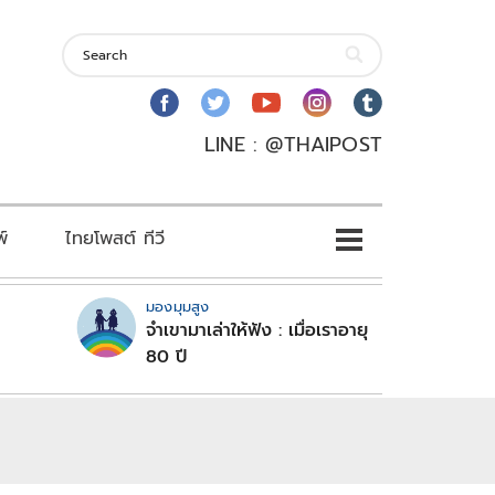
LINE : @THAIPOST
พ์
ไทยโพสต์ ทีวี
มองมุมสูง
จำเขามาเล่าให้ฟัง : เมื่อเราอายุ
80 ปี