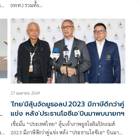
(กกท.) รวมทั้ง
คณะกรรมการโอลิมปิกแห่งปรเะเทศไทย และหน่วยงาน
จัด
ที่เกี่ยวข้อง
สร้างความฮือฮา ด้วยการประโคมข่างการพร้อมเสนอตัว
จัดโอลิมปิกเยาวชน “ยูธ โอลิมปิก2030”
ก
ไทย
27 เมษายน 2569
'ไทย'มีลุ้นจัดยูธอลป.2023 มีภาษีดีกว่าคู่
แข่ง หลัง'ประธานโอซีเอ'บินมาพบนายกฯ
เชื่อมั่น “ประเทศไทย” ลุ้นเจ้าภาพยูธโอลิมปิกเกมส์
ง
2023 มีภาษีดีกว่าคู่แข่ง หลัง “ประธานโอซีเอ” บินมา