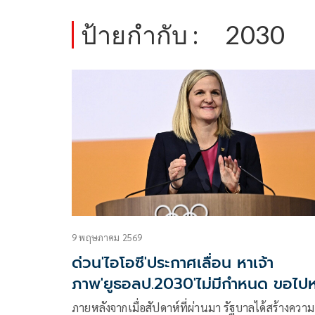
ป้ายกำกับ :
2030
9 พฤษภาคม 2569
ด่วน'ไอโอซี'ประกาศเลื่อน หาเจ้า
ภาพ'ยูธอลป.2030'ไม่มีกำหนด ขอไป
เป้าหมายการจัดก่อน
ภายหลังจากเมื่่อสัปดาห์ที่ผ่านมา รัฐบาลได้สร้างความ