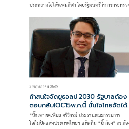
ประหลาดใจให้แฟนกีฬา โดยรัฐมนตรีว่าการกระทรวง
การท่องเที่ยวและกีฬา นายสุรสุรศักดิ์ พันธ์เจริญวรกุลได้
ประกาศว่า ประเทศไทยขอถอนตัว จากการชิงเจ้าภาพ
กีฬาโอลิมปิกเยาวชน”ยูธ โอลิมปิก 2030″ หลังจากที่
ประเทศไทยเข้ารอบ3ประเทศสุดท้าย ร่วมกับชิลี และ
ปารากวัย ทั้งๆที่ประเทศไทยมีโอกาสได้รับการคัดเลือ
มากที่สุด โดยรัฐบาลให้เหตุผลว่า เงินค่าจัดที่ตั้งไว้
กว่า5,000ล้านบาท สูงเกินไป จนทำให้แฟนกีฬาชาว
เสียดายโอกาสในครั้งนี้อย่างมากนั้น
3 พฤษภาคม 2569
ถ้าสนใจจัดยูธอลป.2030 รัฐบาลต้อง
ตอบกลับIOC15พ.ค.นี้ มั่นใจไทยจัดได้
กำไรคืน'หมื่นล้าน'
“บิ๊กเอ” ผศ.พิมล ศรีวิกรม์ ประธานคณะกรรมการ
โอลิมปิคแห่งประเทศไทยฯ แท็คทีม “บิ๊กก้อง” ดร.ก้อ