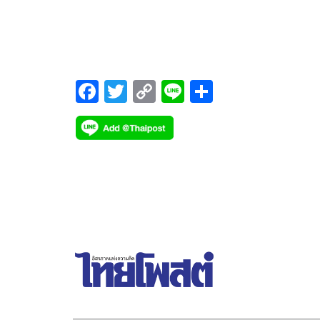
ทั้ง 4 คน คือ GT (กีตาร์) – นักร้องนำ/กีตาร์/เปียโน,
Hiroshi (ฮิโรชิ) – กีตาร์, Tar (ต้าร์) – เบส และ Nam
(นาม) – กลอง ด้วยแนวดนตรีที่หลากหลายมีการผสม
ผสานรูปแบบของดนตรีใหม่ๆ ทั้ง Rock, R&B, Jazz 
J-Pop รวมถึงความตั้งใจของวงที่อยากทำเพลงญี่ปุ่น 
F
T
C
Li
S
EP Album เป็นของตัวเอง
ac
wi
o
n
h
e
tt
p
e
ar
b
er
y
e
o
Li
o
n
k
k