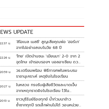
EWS UPDATE
'ลิโอเนล เมสซี' สูญเสียคุณพ่อ 'ฮอร์เก'
22:37 น.
จากไปอย่างสงบในวัย 68 ปี
'ไทย' เปิดบ้านชนะ 'เมียนมา' 2-0 จาก 2
22:26 น.
จุดโทษ เข้ารอบรองฯ บอลอาเซียน ดวล
'สิงคโปร์'
วธ.เตรียมพร้อม พิธีการศพในพระบรม
20:59 น.
ราชานุเคราะห์ เหตุยิงในโรงเรียน
ในหลวง ทรงรับผู้เสียชีวิตและบาดเจ็บ
20:27 น.
จากเหตุกราดยิงในโรงเรียน ไว้ใน
พระบรมราชานุเคราะห์
ชาวบุรีรัมย์ร้องทุกข์ น้ำท่วมนาข้าว
20:13 น.
ซ้ำซากทุกปี รถเล็กผ่านไม่ได้ วอนหน่วย