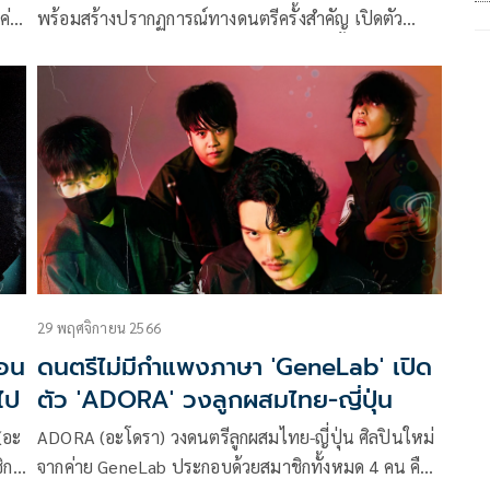
ค่
พร้อมสร้างปรากฏการณ์ทางดนตรีครั้งสำคัญ เปิดตัว
ที่
คอนเสิร์ตที่แฟนเพลง GeneLab ทุกคนรอตั้งตารอมาก
ที่สุดแห่งปี LEO presents GeneLabCon ‘งานนี้ไม่ได้มี
แค่คอนเสิร์ต’ จัดขึ้นในวันเสาร์ที่ 5 และวันอาทิตย์ที่ 6
ตุลาคม 2567 ณ ยูเนี่ยน ฮอลล์, ชั้น 6 ศูนย์การค้ายูเนี่ยน
มอลล์
29 พฤศจิกายน 2566
ดนตรีไม่มีกำแพงภาษา 'GeneLab' เปิด
ไป
ตัว 'ADORA' วงลูกผสมไทย-ญี่ปุ่น
(อะ
ADORA (อะโดรา) วงดนตรีลูกผสมไทย-ญี่ปุ่น ศิลปินใหม่
ิก
จากค่าย GeneLab ประกอบด้วยสมาชิกทั้งหมด 4 คน คือ