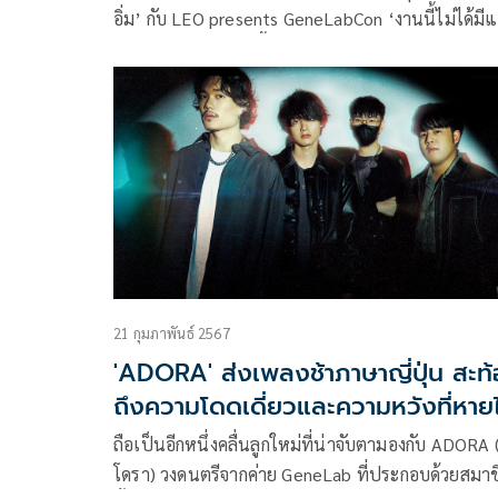
อิ่ม’ กับ LEO presents GeneLabCon ‘งานนี้ไม่ได้มีแ
คอนเสิร์ต’ ที่เพิ่งจัดขึ้นเมื่อวันเสาร์ที่ 5 และวันอาทิตย์
6 ตุลาคม 2567 ณ ยูเนี่ยน ฮอลล์, ชั้น 6 ศูนย์การค้ายู
เนี่ยน มอลล์ โดยค่าย GeneLab ในเครือ GMM Music
และทีมครึ่งเก้า
21 กุมภาพันธ์ 2567
'ADORA' ส่งเพลงช้าภาษาญี่ปุ่น สะท้อน
ถึงความโดดเดี่ยวและความหวังที่หาย
ถือเป็นอีกหนึ่งคลื่นลูกใหม่ที่น่าจับตามองกับ ADORA 
โดรา) วงดนตรีจากค่าย GeneLab ที่ประกอบด้วยสมาช