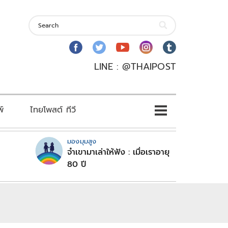
LINE : @THAIPOST
พ์
ไทยโพสต์ ทีวี
มองมุมสูง
จำเขามาเล่าให้ฟัง : เมื่อเราอายุ
80 ปี