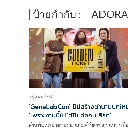
ป้ายกำกับ :
ADOR
7 ตุลาคม 2567
'GeneLabCon' ปีนี้สร้างตำนานบทใหม
'เพราะงานนี้ไม่ได้มีแค่คอนเสิร์ต'
ผ่านพ้นไปอย่างสวยงาม และได้รับความสุขแบบ ‘เต็