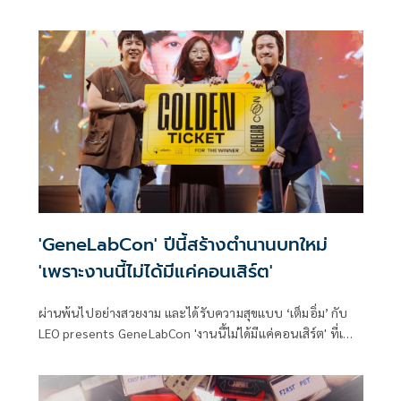
กรรมการผู้ทรงคุณวุฒิระดับมืออาชีพแถวหน้าของสาขาอาชีพ
ต่างๆ ซึ่งในปีนี้ AdPeopleAwards & Symposium 2024 จัดขึ้น
ณ ศูนย์การค้าสามย่านมิตรทาวน์ ฮอลล์ โดยได้มีการเพิ่มรางวัล
ในสาขา Entertainment Music ขึ้นมาใหม่ และมิวสิกวิดีโอจาก
GMM MUSIC ไม่ว่าจะเป็น genie records และ GeneLab ก็คว้า
รางวัลกลับบ้านไปเต็มกระเป๋า
'GeneLabCon' ปีนี้สร้างตำนานบทใหม่
'เพราะงานนี้ไม่ได้มีแค่คอนเสิร์ต'
ผ่านพ้นไปอย่างสวยงาม และได้รับความสุขแบบ ‘เต็มอิ่ม’ กับ
LEO presents GeneLabCon 'งานนี้ไม่ได้มีแค่คอนเสิร์ต' ที่เพิ่ง
จัดขึ้นเมื่อวันเสาร์ที่ 5 และวันอาทิตย์ที่ 6 ตุลาคม 2567 ณ ยู
เนี่ยน ฮอลล์, ชั้น 6 ศูนย์การค้ายูเนี่ยน มอลล์ โดยค่าย GeneLab
ในเครือ GMM Music และทีมครึ่งเก้า