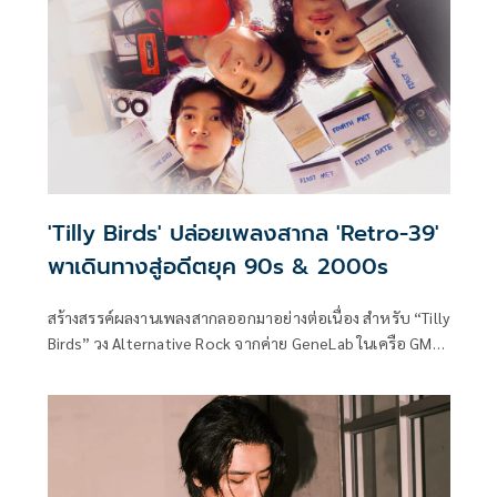
'Tilly Birds' ปล่อยเพลงสากล 'Retro-39'
พาเดินทางสู่อดีตยุค 90s & 2000s
สร้างสรรค์ผลงานเพลงสากลออกมาอย่างต่อเนื่อง สำหรับ “Tilly
Birds” วง Alternative Rock จากค่าย GeneLab ในเครือ GMM
MUSIC หลังจากที่ได้ปล่อย "White Pills" ซิงเกิลแรกจากอัลบั้ม
สากลออกมาไม่นาน 3 หนุ่ม เติร์ด-อนุโรจน์ เกตุเลขา (ร้องนำ),
บิลลี่-ณัฐดนัย ชูชาติ (กีตาร์) และ ไมโล-ธุวานนท์ ตันติวัฒนว
รกุล (กลอง) ก็ได้ปล่อยซิงเกิลที่ 2 ออกมาในชื่อ ‘Retro-39’
เพลง Synth-Pop ผสม Indie Rock ซาวด์สดใส