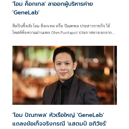
'โอม ค็อกเทล' ลาออกผู้บริหารค่าย
'GeneLab'
ศิลปินชื่อดัง โอม ค็อกเทล หรือ ปัณฑพล ประสารราชกิจ ได้
โพสต์ข้อความผ่านเพจ Ohm Puntapol ประกาศลาออกจาก
ตำแหน่งผู้บริหารค่ายเพลง GeneLab หลังจบคอนเสิร์ต Three
Man Down ยืนยัน GMM Grammy และ GMM Music เป็นทั้ง
บ้านและที่ทำงานที่เต็มไปด้วยเรื่องราวและความทรงจำที่ดี แต่
ขอออกไปทำอะไรตามใจตัวเองในวันที่ยังมีเรี่ยวแรงอยู่
'โอม ปัณฑพล' หัวเรือใหญ่ 'GeneLab'
แถลงข้อเท็จจริงกรณี 'แสตมป์ อภิวัชร์'