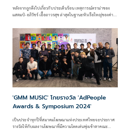
หลังจากถูกดึงไปเกี่ยวกับประเด็นร้อน เหตุการณ์ดราม่าของ
แสตมป์-อภิวัชร์ เอื้อถาวรสุข ล่าสุดในฐานะหัวเรือใหญ่ของค่าย
GeneLab ต้นสังกัดของวง Tilly Birds (ทิลลี่เบิร์ด) อย่าง โอม-
ปัณฑพล ประสารราชกิจ ก็ได้แถลงสรุปข้อเท็จจริงพร้อม
ขออภัยที่ออกมาชี้แจงช้า
'GMM MUSIC' โกยรางวัล 'AdPeople
Awards & Symposium 2024'
เป็นประจำทุกปีที่สมาคมโฆษณาแห่งประเทศไทยจะประกาศ
รางวัลให้กับผลงานโฆษณาที่มีความโดดเด่นพุ่งเข้าตาคณะ