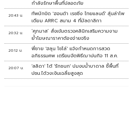
กำลังรักษาพื้นที่ปลอดภัย
ทัพนักบิด 'ฮอนด้า เรซซิ่ง ไทยแลนด์' ลุ้นล่าโพ
20:43 น.
เดียม ARRC สนาม 4 ที่มัลดาลิกา
‘ศุภมาส’ สั่งเข้มตรวจคลินิกเสริมความงาม
20:32 น.
ย้ำโฆษณาราคาต้องจ่ายจริง
พี่ชาย 'ฮลุน โซโล่' แจ้งกำหนดการสวด
20:12 น.
อภิธรรมศพ เตรียมจัดพิธีฌาปนกิจ 11 ส.ค.
'ลลิดา' โต้ 'รักชนก' ปมงบน้ำบาดาล ชี้พื้นที่
20:07 น.
ปชน.ได้วงเงินเฉลี่ยสูงสุด