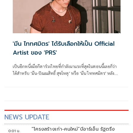
'มีน ไททศมิตร' ได้รับเลือกให้เป็น Official
Artist ของ 'PRS'
เป็นอีกหนึ่งมือกีตาร์วงไทยที่กำลังมาแรงที่สุดในตอนนี้เลยก็ว่า
ได้สำหรับ ‘มีน-ปัณณสิทธิ์ สุขโหตุ’ หรือ ‘มีน ไททศมิตร’ หลัง
จากโชว์ความเก่งและความเท่ใน ‘กูฟังเพลงไท’ คอนเสิร์ตใหญ่
ของ “ไททศมิตร” (TaitosmitH) วงดนตรีร็อกเนื้อหาเพื่อชีวิต
แห่งค่าย GeneLab ในเครือ GMM MUSIC
NEWS UPDATE
“โครงสร้างเก่า-คนใหม่”บีอาร์เอ็น รัฐตรึง
0:01 น.