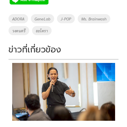
b
er
y
e
o
Li
Tags
ADORA
GeneLab
J-POP
Ms. Brainwash
o
n
วงดนตรี
อะโดรา
k
k
ข่าวที่เกี่ยวข้อง