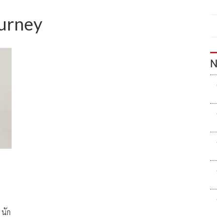
urney
N
 นัก