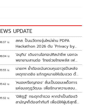
EWS UPDATE
สคส. ปั้นนวัตกรรุ่นใหม่ผ่าน PDPA
16:37 น.
Hackathon 2026 ดัน ‘Privacy by
Design for all’ สู่โซลูชันคุ้มครอง
'อนุทิน' เดินงานโอทอปศิลปาชีพ บอกจะ
16:04 น.
ข้อมูลส่วนบุคคลที่ใช้ได้จริง
พยายามสานต่อ 'ไทยช่วยไทยพลัส เฟส
2'
นายกฯ ย้ำต้องเน้นควบคุมอาวุธปืนหลัง
15:55 น.
เหตุกราดยิง แก้กฎหมายให้เข้มงวด ตั้ง
ด่านตรวจเพิ่ม
'หมอเหรียญทอง' ลั่นเป็นจอมเผด็จการ
15:42 น.
แห่งมงกุฎวัฒนะ เพื่อรักษาความสงบ
ปลอดภัยภายในรพ.
'นิพิฏฐ์' กระตุกตำรวจ หากจำเป็นต้องวิ
15:32 น.
สามัญฯก็ต้องทำทันที เพื่อมิให้ผู้บริสุทธิ์