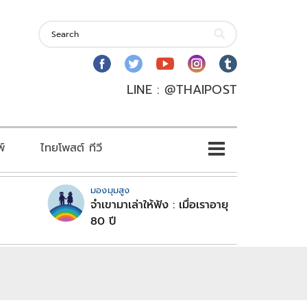
LINE : @THAIPOST
พ์
ไทยโพสต์ ทีวี
มองมุมสูง
จำเขามาเล่าให้ฟัง : เมื่อเราอายุ
80 ปี