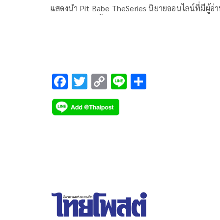
แสดงนำ Pit Babe TheSeries นิยายออนไลน์ที่มีผู้อ่
กว่า 700 ล้านครั้ง ภายใต้โปรเจกต์ CHANGE2561
ORIGINAL ให้เน้นแฟ้นมากยิ่งขึ้นแล้ว ในโจทย์นี้ขอ
พวกเขายังเกี่ยวหัวใจของแฟนๆมาอีกด้วย
F
T
C
Li
S
ac
wi
o
n
h
e
tt
p
e
ar
b
er
y
e
o
Li
o
n
k
k