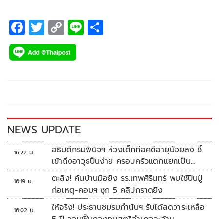
F
T
C
Li
S
ac
wi
o
n
h
e
tt
p
e
ar
b
er
y
e
o
Li
o
n
k
k
NEWS UPDATE
อธิบดีกรมพินิจฯ ห่วงเด็กก่อคดีอายุน้อยลง ชี้
16:22 น.
เข้าถึงอาวุธปืนง่าย ครอบครัวแตกแยกเป็น
ชนวนสำคัญ
ตะลึง! ค้นบ้านมือยิง รร.เทพศิรินทร์ พบใช้ปืนปู่
16:19 น.
ก่อเหตุ-คอมฯ ซุก 5 คลิปกราดยิง
ให้จริง! ประธานชมรมกำนันฯ รับได้ลดวาระเหลือ
16:02 น.