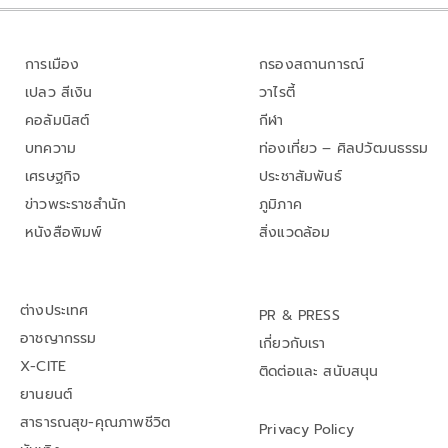
การเมือง
กรองสถานการณ์
เปลว สีเงิน
วาไรตี้
คอลัมนิสต์
กีฬา
บทความ
ท่องเที่ยว – ศิลปวัฒนธรรม
เศรษฐกิจ
ประชาสัมพันธ์
ข่าวพระราชสำนัก
ภูมิภาค
หนังสือพิมพ์
สิ่งแวดล้อม
ต่างประเทศ
PR & PRESS
อาชญากรรม
เกี่ยวกับเรา
X-CITE
ติดต่อและ สนับสนุน
ยานยนต์
สาธารณสุข-คุณภาพชีวิต
Privacy Policy