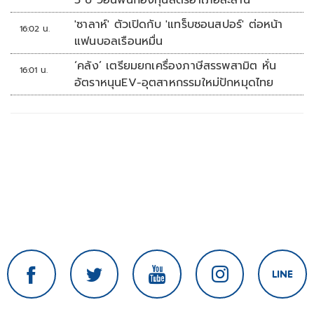
5 ปี วอนฟื้นกองทุนสตรีอำเภอละล้าน
'ซาลาห์' ตัวเปิดกับ 'แทร็บซอนสปอร์' ต่อหน้า
16:02 น.
แฟนบอลเรือนหมื่น
‘คลัง’ เตรียมยกเครื่องภาษีสรรพสามิต หั่น
16:01 น.
อัตราหนุนEV-อุตสาหกรรมใหม่ปักหมุดไทย