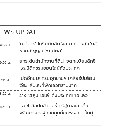
EWS UPDATE
'เนย์มาร์' ไม่รีบตัดสินใจอนาคต หลังใกล้
9:30 น.
หมดสัญญา 'ซานโตส'
ยกระดับสำนักงานที่ดิน! จดทะเบียนสิทธิ
9:26 น.
และนิติกรรมออนไลน์ทั่วประเทศ
เปิดอีกมุม! กรมอุทยานฯ เคลียร์ปมร้อน
9:14 น.
'วีระ' สับเละที่พักเลวทรามมาก
8:52 น.
ร่าง 'ฮลุน โซโล่' ถึงประเทศไทยแล้ว
แฉ 4 ข้อปมข้อมูลรั่ว รัฐบาลเล่นลิ้น
8:45 น.
พลิกบทจากผู้ควบคุมที่บกพร่อง เป็นผู้
เสียหายขู่ฟ้องคนเอาความจริงมาพูด