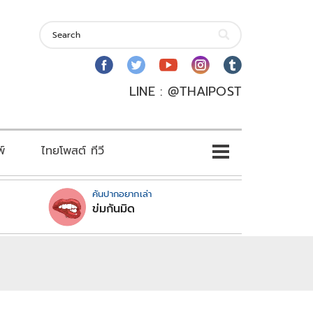
LINE : @THAIPOST
พ์
ไทยโพสต์ ทีวี
คันปากอยากเล่า
ข่มกันมิด