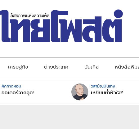
เศรษฐกิจ
ต่างประเทศ
บันเทิง
หนังสือพิม
ผักกาดหอม
วิสามัญบันเทิง
ออเดอร์จากคุก!
เหยียบย่ำหัวใจ?