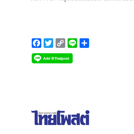
อย่าง PROXIE เจ้าของเพลงฮิต “คนไม่คุย” และศิลปิ
บอยแบนด์ ลูกทุ่งยุคใหม่อย่าง NEW COUNTRY เจ้าข
เพลงไวรัล “Stand By หล่อ” มารวมตัวกันเขย่าวงการ T-
POP
F
T
C
Li
S
ac
wi
o
n
h
e
tt
p
e
ar
b
er
y
e
o
Li
o
n
k
k