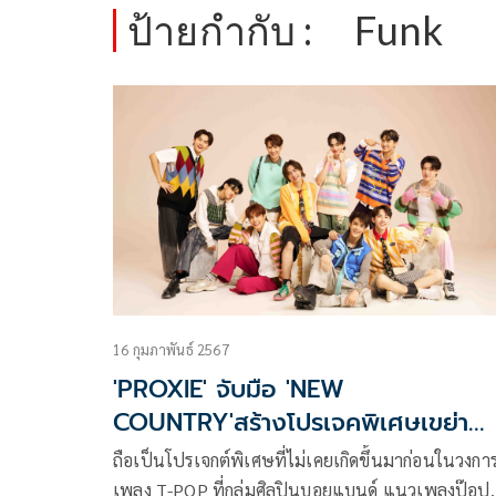
ป้ายกำกับ :
Funk
16 กุมภาพันธ์ 2567
'PROXIE' จับมือ 'NEW
COUNTRY'สร้างโปรเจคพิเศษเขย่า
วงการ T-POP
ถือเป็นโปรเจกต์พิเศษที่ไม่เคยเกิดขึ้นมาก่อนในวงกา
เพลง T-POP ที่กลุ่มศิลปินบอยแบนด์ แนวเพลงป๊อป