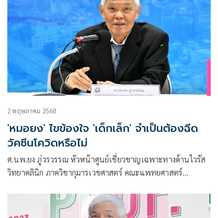
2 พฤษภาคม 2568
'หมอยง' ไขข้องใจ 'เด็กเล็ก' จำเป็นต้องฉีด
วัคซีนโควิดหรือไม่
ศ.นพ.ยง ภู่วรวรรณ หัวหน้าศูนย์เชี่ยวชาญเฉพาะทางด้านไวรัส
วิทยาคลินิก ภาควิชากุมารเวชศาสตร์ คณะแพทยศาสตร์
จุฬาลงกรณ์มหาวิทยาลัย โพสต์ข้อความผ่านเฟซบุ๊กว่า เด็กเล็ก มี
การติดเชื้อโควิด 19 แล้ว