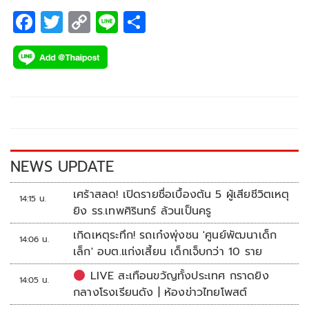
F
T
C
Li
S
ac
wi
o
n
h
e
tt
p
e
ar
b
er
y
e
o
Li
o
n
k
k
NEWS UPDATE
เศร้าสลด! เปิดรายชื่อเบื้องต้น 5 ผู้เสียชีวิตเหตุ
14:15 น.
ยิง รร.เทพศิรินทร์ ล้วนเป็นครู
เกิดเหตุระทึก! รถเก๋งพุ่งชน 'ศูนย์พัฒนาเด็ก
14:06 น.
เล็ก' อบต.แก่งเสี้ยน เด็กเจ็บกว่า 10 ราย
LIVE สะเทือนขวัญทั้งประเทศ กราดยิง
14:05 น.
กลางโรงเรียนดัง | ห้องข่าวไทยโพสต์