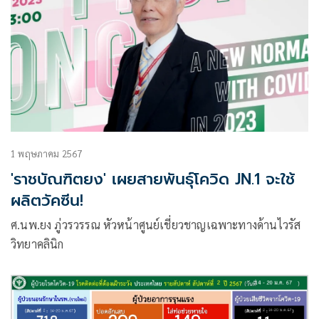
1 พฤษภาคม 2567
'ราชบัณฑิตยง' เผยสายพันธุ์โควิด JN.1 จะใช้
ผลิตวัคซีน!
ศ.นพ.ยง ภู่วรวรรณ หัวหน้าศูนย์เชี่ยวชาญเฉพาะทางด้านไวรัส
วิทยาคลินิก