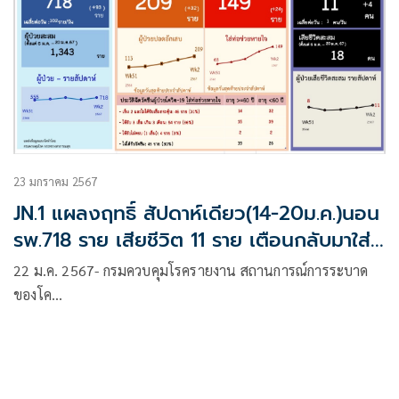
23 มกราคม 2567
JN.1 แผลงฤทธิ์ สัปดาห์เดียว(14-20ม.ค.)นอน
รพ.718 ราย เสียชีวิต 11 ราย เตือนกลับมาใส่
หน้ากาก
22 ม.ค. 2567- กรมควบคุมโรครายงาน สถานการณ์การระบาด
ของโค…