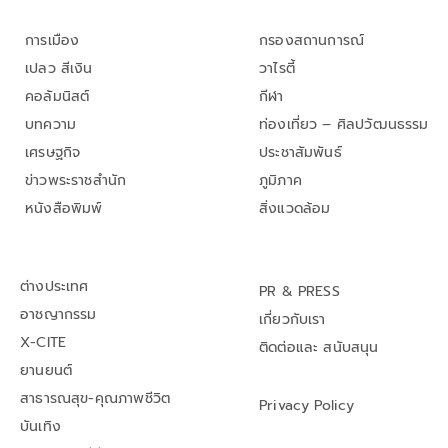
การเมือง
กรองสถานการณ์
เปลว สีเงิน
วาไรตี้
คอลัมนิสต์
กีฬา
บทความ
ท่องเที่ยว – ศิลปวัฒนธรรม
เศรษฐกิจ
ประชาสัมพันธ์
ข่าวพระราชสำนัก
ภูมิภาค
หนังสือพิมพ์
สิ่งแวดล้อม
ต่างประเทศ
PR & PRESS
อาชญากรรม
เกี่ยวกับเรา
X-CITE
ติดต่อและ สนับสนุน
ยานยนต์
สาธารณสุข-คุณภาพชีวิต
Privacy Policy
บันเทิง