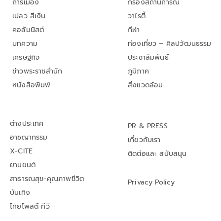
การเมือง
กรองสถานการณ์
เปลว สีเงิน
วาไรตี้
คอลัมนิสต์
กีฬา
บทความ
ท่องเที่ยว – ศิลปวัฒนธรรม
เศรษฐกิจ
ประชาสัมพันธ์
ข่าวพระราชสำนัก
ภูมิภาค
หนังสือพิมพ์
สิ่งแวดล้อม
ต่างประเทศ
PR & PRESS
อาชญากรรม
เกี่ยวกับเรา
X-CITE
ติดต่อและ สนับสนุน
ยานยนต์
สาธารณสุข-คุณภาพชีวิต
Privacy Policy
บันเทิง
ไทยโพสต์ ทีวี