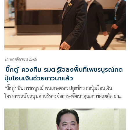
24 พฤศจิกายน 2565
'บิ๊กตู่' ควงทีม รมต.รู้ใจลงพื้นที่เพชรบูรณ์กด
ปุ่มโอนเงินช่วยชาวนาแล้ว
‘บิ๊กตู่’ บินเพชรบูรณ์ พบเกษตรกรปลูกข้าว กดปุ่มโอนเงิน
โครงการสนับสนุนค่าบริหารจัดการ-พัฒนาคุณภาพผลผลิต ยก
ระดับคุณภาพชีวิตชาวนา