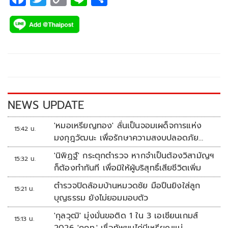
ac
wi
o
n
h
e
tt
p
e
ar
b
er
y
e
o
Li
o
n
k
k
NEWS UPDATE
'หมอเหรียญทอง' ลั่นเป็นจอมเผด็จการแห่ง
15:42 น.
มงกุฎวัฒนะ เพื่อรักษาความสงบปลอดภัย
ภายในรพ.
'นิพิฏฐ์' กระตุกตำรวจ หากจำเป็นต้องวิสามัญฯ
15:32 น.
ก็ต้องทำทันที เพื่อมิให้ผู้บริสุทธิ์เสียชีวิตเพิ่ม
ตำรวจปิดล้อมบ้านหมวดชัย มือปืนยิงใส่ลูก
15:21 น.
บุญธรรม ยังไม่ยอมมอบตัว
'กุลวุฒิ' มุ่งมั่นขอติด 1 ใน 3 เอเชียนเกมส์
15:13 น.
2026 'กกท.' เชื่อทัพขนไก่มีเหรียญแน่