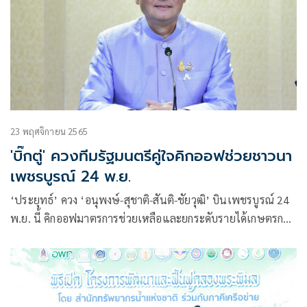
23 พฤศจิกายน 2565
'บิ๊กตู่' ควงทีมรัฐมนตรีคู่ใจคิกออฟช่วยชาวนา
เพชรบูรณ์ 24 พ.ย.
‘ประยุทธ์’ ควง ‘อนุพงษ์-สุชาติ-สันติ-ชัยวุฒิ’ บินเพชรบูรณ์ 24
พ.ย. นี้ คิกออฟมาตรการช่วยเหลือและยกระดับรายได้เกษตรกร
ปลูกข้าว ปีการผลิต 2565/66