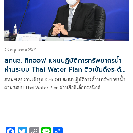
26 พฤษภาคม 2565
สทนช. คิกออฟ แผนปฏิบัติการทรัพยากรน้ำ
ผ่านระบบ Thai Water Plan ติวเข้มถึงระดับ
ท้องถิ่นก่อนของบประมาณ ปี 67
สทนช.ลุยงานเชิงรุก Kick Off แผนปฏิบัติการด้านทรัพยากรน้ำ
ผ่านระบบ Thai Water Plan ผ่านสื่ออิเล็กทรอนิกส์
F
T
C
Li
S