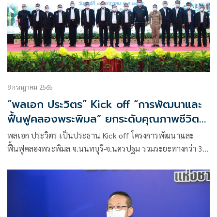
8 กรกฎาคม 2565
“พลเอก ประวิตร” Kick off “การพัฒนาและ
ฟื้นฟูคลองพระพิมล” ยกระดับคุณภาพชีวิต
สิ่งแวดล้อม และท่องเที่ยว เพื่อประชาชนใน
พลเอก ประวิตร เป็นประธาน Kick off โครงการพัฒนาและ
พื้นที่ จ.นนทบุรี-จ.นครปฐม
ฟื้นฟูคลองพระพิมล จ.นนทบุรี-จ.นครปฐม รวมระยะทางกว่า 30
กม. มอบ สทนช.