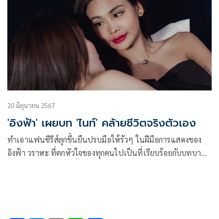
20 มิถุนายน 2567
'อิงฟ้า' เผยบท 'ไนท์' คล้ายชีวิตจริงตัวเอง
ทำเอาแฟนซีรีส์ลุกขึ้นยืนปรบมือให้รัวๆ ในฝีมือการแสดงของ
อิงฟ้า วราหะ ที่ตกหัวใจของทุกคนไปเป็นที่เรียบร้อยกับบทบาท
ของ ไนท์ ภายใต้รอยยิ้มและความแข็งแกร่งกลับซ่อนความ
อ่อนแอที่ไม่มีใครรู้ ใน CLUB FRIDAY THE SERIES : HOT
LOVE ISSUE เรื่องรัก เรื่องร้อน ตอน LOVE BULLY รักให้ร้าย
ผลิตโดย CHANGE2561 ซึ่งเพียงออกอากาศไป 2 ตอน แต่
กระแสตอบรับพุ่งร้อนแรงไม่แพ้บทใน ซีรีส์ที่เข้มข้นน่าติดตามที