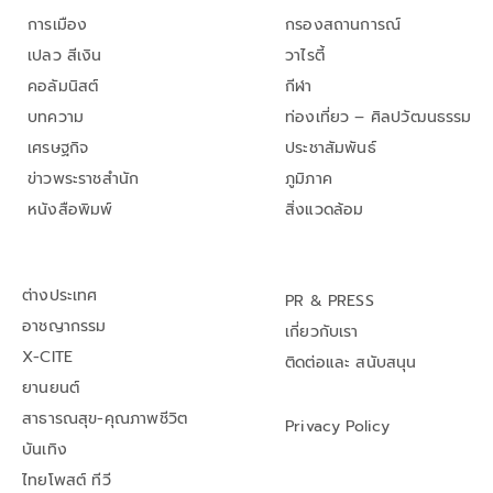
การเมือง
กรองสถานการณ์
เปลว สีเงิน
วาไรตี้
คอลัมนิสต์
กีฬา
บทความ
ท่องเที่ยว – ศิลปวัฒนธรรม
เศรษฐกิจ
ประชาสัมพันธ์
ข่าวพระราชสำนัก
ภูมิภาค
หนังสือพิมพ์
สิ่งแวดล้อม
ต่างประเทศ
PR & PRESS
อาชญากรรม
เกี่ยวกับเรา
X-CITE
ติดต่อและ สนับสนุน
ยานยนต์
สาธารณสุข-คุณภาพชีวิต
Privacy Policy
บันเทิง
ไทยโพสต์ ทีวี