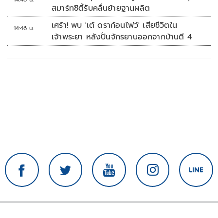
สมาร์ทซิตี้รับคลื่นย้ายฐานผลิต
เศร้า! พบ 'เต้ ดราก้อนไฟว์' เสียชีวิตใน
14:46 น.
เจ้าพระยา หลังปั่นจักรยานออกจากบ้านตี 4