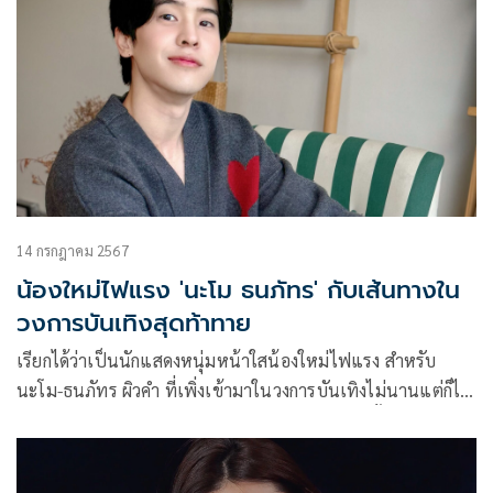
14 กรกฎาคม 2567
น้องใหม่ไฟแรง 'นะโม ธนภัทร' กับเส้นทางใน
วงการบันเทิงสุดท้าทาย
เรียกได้ว่าเป็นนักแสดงหนุ่มหน้าใสน้องใหม่ไฟแรง สำหรับ
นะโม-ธนภัทร ผิวคำ ที่เพิ่งเข้ามาในวงการบันเทิงไม่นานแต่ก็ได้
รับบทบาทที่หลากหลาย ล่าสุดยังได้ปะทะฝีมือกับคู่จิ้นชื่อดัง อิง
ฟ้า วราหะ – ชาล็อต ออสติน โดยเจ้าตัวได้เปิดใจถึงเส้นทางใน
วงการบันเทิงพร้อมการเติบโตในด้านการแสดง