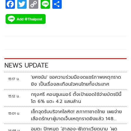
F
T
C
Li
S
เดียว
ac
wi
o
n
h
e
tt
p
e
ar
b
er
y
e
o
Li
o
n
k
k
NEWS UPDATE
'ยศชนัน' ขอความร่วมมืองดแชร์ภาพเหตุกราด
15:17 น.
ยิง เป็นเรื่องสะเทือนใจคนไทยทั้งประเทศ
กรุงศรี คอนซูมเมอร์ ตั้งเป้ายอดใช้จ่ายบัตรปีนี้
15:12 น.
โต 6% แตะ 4.2 แสนล้าน
เช็กจุดรับบริจาคโลหิต! สภากาชาดไทย เผยจ่าย
15:01 น.
เลือดรักษาผู้บาดเจ็บเหตุกราดยิงแล้ว 148
ยูนิต
อมตะ ปักหมุด ‘ฮาลอง-ฟู้เถาะเวียดนาม ’ผุด
14:48 น.