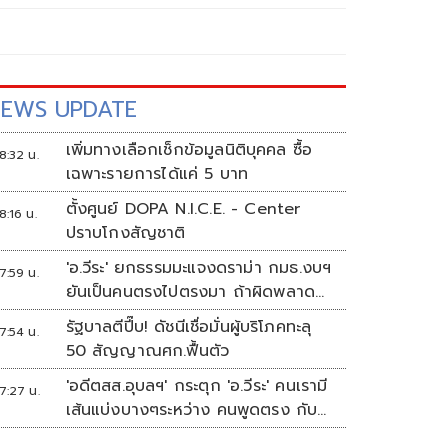
EWS UPDATE
เพิ่มทางเลือกเช็กข้อมูลนิติบุคคล ซื้อ
8:32 น.
เฉพาะรายการได้แค่ 5 บาท
ตั้งศูนย์ DOPA N.I.C.E. - Center
8:16 น.
ปราบโกงสัญชาติ
'อ.วีระ' ยกธรรมมะแจงดราม่า กมธ.งบฯ
7:59 น.
ยันเป็นคนตรงไปตรงมา ถ้าผิดพลาด
พร้อมขอโทษ
รัฐบาลตีปี๊บ! ดัชนีเชื่อมั่นผู้บริโภคทะลุ
7:54 น.
50 สัญญาณศก.ฟื้นตัว
'อดีตสส.อุบลฯ' กระตุก 'อ.วีระ' คนเรามี
7:27 น.
เส้นแบ่งบางๆระหว่าง คนพูดตรง กับ
คนมีมารยาท