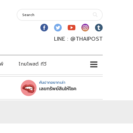
LINE : @THAIPOST
พ์
ไทยโพสต์ ทีวี
คันปากอยากเล่า
เลขทรัพย์สินให้โชค