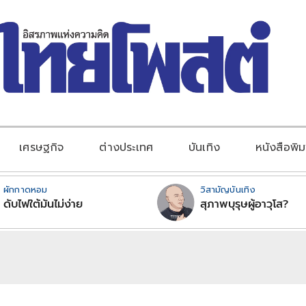
เศรษฐกิจ
ต่างประเทศ
บันเทิง
หนังสือพิม
ผักกาดหอม
วิสามัญบันเทิง
ดับไฟใต้มันไม่ง่าย
สุภาพบุรุษผู้อาวุโส?