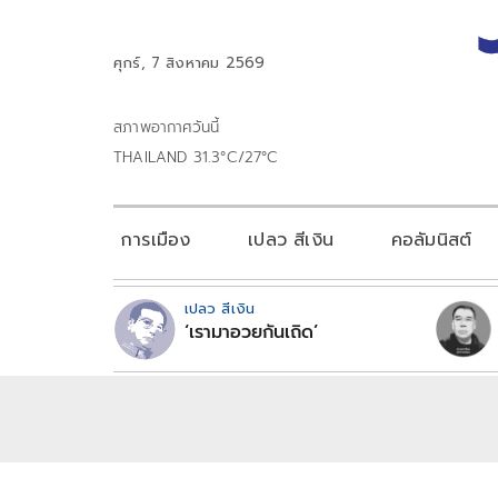
ศุกร์, 7 สิงหาคม 2569
สภาพอากาศวันนี้
THAILAND 31.3°C/27°C
การเมือง
เปลว สีเงิน
คอลัมนิสต์
เปลว สีเงิน
‘เรามาอวยกันเถิด’