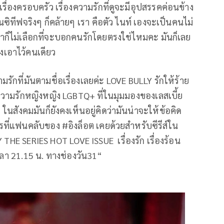
่องครอบครัว เรื่องความรักที่ดูจะมีอุปสรรคค่อนข้าง
นซิทีฟจริงๆ ก็คล้ายๆ เรา คือตัว ไนท์ เองจะเป็นคนไม่
หาก็ไม่เลือกที่จะบอกคนรักโดยตรงใช่ไหมคะ มันก็เลย
งเอาไว้คนเดียว
มรักที่มันตามชื่อเรื่องเลยค่ะ LOVE BULLY รักให้ร้าย
ความรักหญิงหญิง LGBTQ+ ที่ในมุมมองของเลสเบี้ย
ในสังคมมันก็ยังคงเห็นอยู่คิดว่ามันน่าจะให้ข้อคิด
รที่แฟนคลับของ #อิงล็อต เคยด้วยสำหรับซีรีส์ใน
 THE SERIES HOT LOVE ISSUE เรื่องรัก เรื่องร้อน
วลา 21.15 น. ทางช่องวัน31“