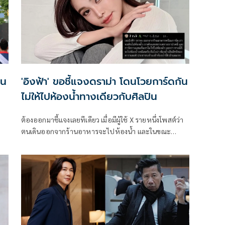
าน
'อิงฟ้า' ขอชี้แจงดราม่า โดนโวยการ์ดกัน
ไม่ให้ไปห้องน้ำทางเดียวกับศิลปิน
ต้องออกมาชี้แจงเลยทีเดียว เมื่อมีผู้ใช้ X รายหนึ่งโพสต์ว่า
ตนเดินออกจากร้านอาหารจะไปห้องน้ำ และในขณะ
เดียวกัน อิงฟ้า วราหะ ก็อยู่ตรงนั้น เมื่อตนจะเดินแซงไปแต่
การ์ดกลับกั้นไว้และบอกว่าทางนี้ก็จะไปห้องน้ำเหมือนกัน
พร้อมทิ้งท้ายโพสต์ว่าห้องน้ำเป็นสิทธิของดารา ประชาชน
ห้ามเข้าเหรอ