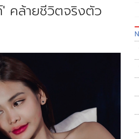
์' คล้ายชีวิตจริงตัว
N