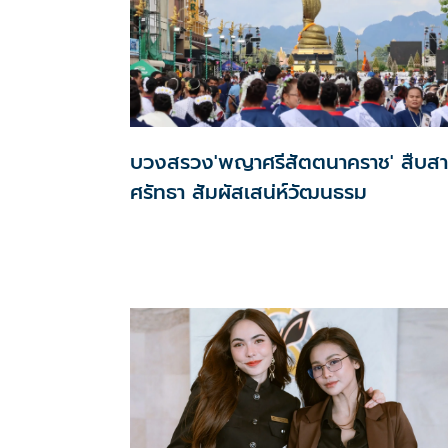
บวงสรวง'พญาศรีสัตตนาคราช' สืบส
ศรัทธา สัมผัสเสน่ห์วัฒนธรม