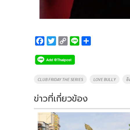
F
T
C
Li
S
ac
wi
o
n
h
e
tt
p
e
ar
b
er
y
e
o
Li
Tags
CLUB FRIDAY THE SERIES
LOVE BULLY
อิ
o
n
k
k
ข่าวที่เกี่ยวข้อง