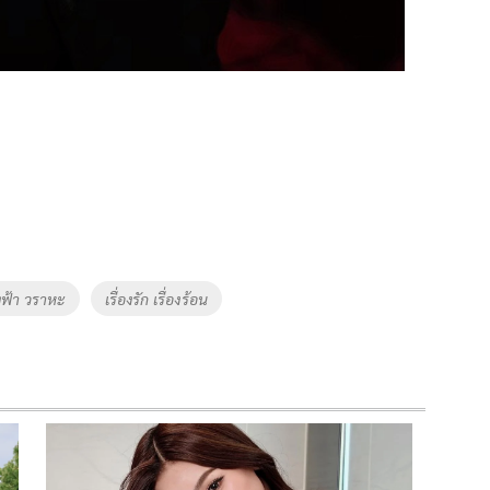
งฟ้า วราหะ
เรื่องรัก เรื่องร้อน